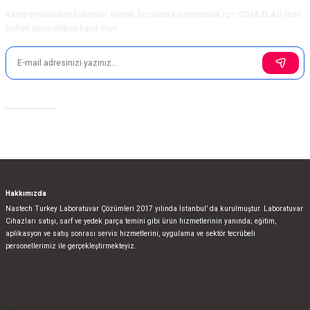
Ürün fiyatı diğer sitelerden daha pahalı.
Kampanyalardan haberdar olmak fırsatları kaçırmamak için CİHAZLAB mail
Bu ürüne benzer farklı alternatifler olmalı.
bülten aboneliğine kayıt olun.
Sosyal Medya
Gönder
Hakkımızda
Nastech Turkey Laboratuvar Çözümleri 2017 yılında İstanbul’ da kurulmuştur. Laboratuvar
Cihazları satışı, sarf ve yedek parça temini gibi ürün hizmetlerinin yanında; eğitim,
aplikasyon ve satış sonrası servis hizmetlerini, uygulama ve sektör tecrübeli
personellerimiz ile gerçekleştirmekteyiz.
bla
blablablalblabla
bla
blablablalblabla