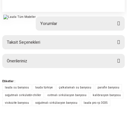
Yorumlar
Taksit Seçenekleri
Bu ürüne ilk yorumu siz yapın!
Önerileriniz
Yorum Yaz
Bu ürünün fiyat bilgisi, resim, ürün açıklamalarında ve diğer konularda
yetersiz gördüğünüz noktaları öneri formunu kullanarak tarafımıza
Etiketler :
iletebilirsiniz.
lauda su banyosu
lauda türkiye
çalkalamalı su banyosu
parafin banyosu
Görüş ve önerileriniz için teşekkür ederiz.
soğutmalı sirkülatör-chiller
ısıtmalı sirkülasyon banyosu
kalibrasyon banyosu
viskozite banyosu
soğutmalı sirkülasyon banyosu
lauda pro rp 3035
Ürün resmi kalitesiz, bozuk veya görüntülenemiyor.
Ürün açıklamasında eksik bilgiler bulunuyor.
Ürün bilgilerinde hatalar bulunuyor.
E-Bülten Aboneliği