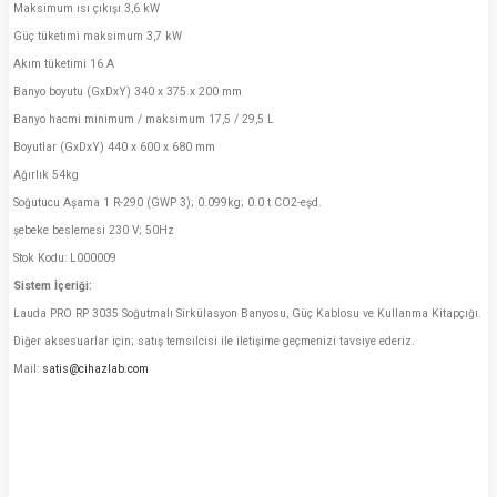
Maksimum ısı çıkışı 3,6 kW
Güç tüketimi maksimum 3,7 kW
Akım tüketimi 16 A
Banyo boyutu (GxDxY) 340 x 375 x 200 mm
Banyo hacmi minimum / maksimum 17,5 / 29,5 L
Boyutlar (GxDxY) 440 x 600 x 680 mm
Ağırlık 54kg
Soğutucu Aşama 1 R-290 (GWP 3); 0.099kg; 0.0 t CO2-eşd.
şebeke beslemesi 230 V; 50Hz
Stok Kodu: L000009
Sistem İçeriği:
Lauda PRO RP 3035 Soğutmalı Sirkülasyon Banyosu, Güç Kablosu ve Kullanma Kitapçığı.
Diğer aksesuarlar için; satış temsilcisi ile iletişime geçmenizi tavsiye ederiz.
Mail:
satis@cihazlab.com