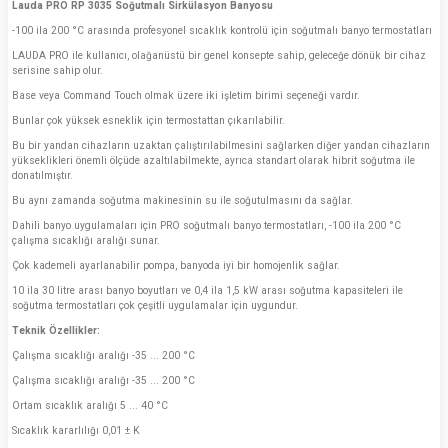
Lauda PRO RP 3035 Soğutmalı Sirkülasyon Banyosu
-100 ila 200 °C arasında profesyonel sıcaklık kontrolü için soğutmalı banyo termostatları
LAUDA PRO ile kullanıcı, olağanüstü bir genel konsepte sahip, geleceğe dönük bir cihaz
serisine sahip olur.
Base veya Command Touch olmak üzere iki işletim birimi seçeneği vardır.
Bunlar çok yüksek esneklik için termostattan çıkarılabilir.
Bu bir yandan cihazların uzaktan çalıştırılabilmesini sağlarken diğer yandan cihazların
yükseklikleri önemli ölçüde azaltılabilmekte, ayrıca standart olarak hibrit soğutma ile
donatılmıştır.
Bu aynı zamanda soğutma makinesinin su ile soğutulmasını da sağlar.
Dahili banyo uygulamaları için PRO soğutmalı banyo termostatları, -100 ila 200 °C
çalışma sıcaklığı aralığı sunar.
Çok kademeli ayarlanabilir pompa, banyoda iyi bir homojenlik sağlar.
10 ila 30 litre arası banyo boyutları ve 0,4 ila 1,5 kW arası soğutma kapasiteleri ile
soğutma termostatları çok çeşitli uygulamalar için uygundur.
Teknik Özellikler:
Çalışma sıcaklığı aralığı -35 ... 200 °C
Çalışma sıcaklığı aralığı -35 ... 200 °C
Ortam sıcaklık aralığı 5 ... 40 °C
Sıcaklık kararlılığı 0,01 ± K