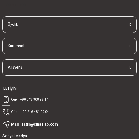
bla
blablablalblabla
Üyelik
Kurumsal
Alışveriş
İLETİŞİM
Cep :
+90 543 308 98 17
Ofis :
+90 216 484 00 04
Mail :
satis@cihazlab.com
Sosyal Medya