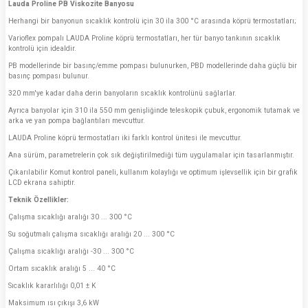
Lauda Proline PB Viskozite Banyosu
Herhangi bir banyonun sıcaklık kontrolü için 30 ila 300 °C arasında köprü termostatları;
Varioflex pompalı LAUDA Proline köprü termostatları, her tür banyo tankının sıcaklık
kontrolü için idealdir.
PB modellerinde bir basınç/emme pompası bulunurken, PBD modellerinde daha güçlü bir
basınç pompası bulunur.
320 mm'ye kadar daha derin banyoların sıcaklık kontrolünü sağlarlar.
Ayrıca banyolar için 310 ila 550 mm genişliğinde teleskopik çubuk, ergonomik tutamak ve
arka ve yan pompa bağlantıları mevcuttur.
LAUDA Proline köprü termostatları iki farklı kontrol ünitesi ile mevcuttur.
Ana sürüm, parametrelerin çok sık değiştirilmediği tüm uygulamalar için tasarlanmıştır.
Çıkarılabilir Komut kontrol paneli, kullanım kolaylığı ve optimum işlevsellik için bir grafik
LCD ekrana sahiptir.
Teknik Özellikler:
Çalışma sıcaklığı aralığı 30 ... 300 °C
Su soğutmalı çalışma sıcaklığı aralığı 20 ... 300 °C
Çalışma sıcaklığı aralığı -30 ... 300 °C
Ortam sıcaklık aralığı 5 ... 40 °C
Sıcaklık kararlılığı 0,01 ± K
Maksimum ısı çıkışı 3,6 kW