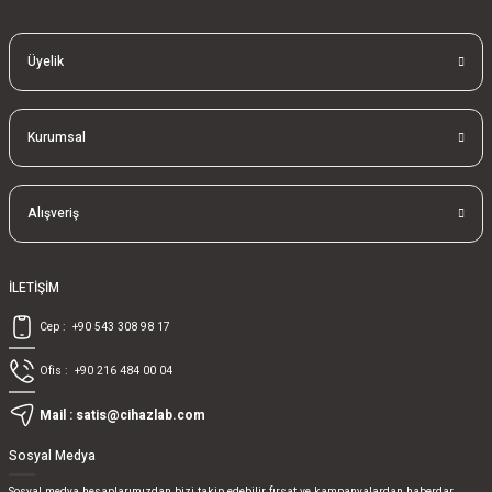
Üyelik
Kurumsal
Alışveriş
İLETİŞİM
Cep :
+90 543 308 98 17
Ofis :
+90 216 484 00 04
Mail :
satis@cihazlab.com
Sosyal Medya
Sosyal medya hesaplarımızdan bizi takip edebilir fırsat ve kampanyalardan haberdar