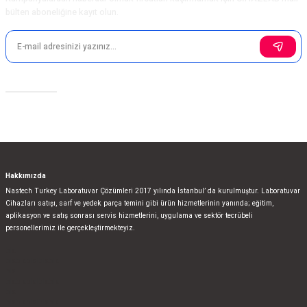
bülten aboneliğine kayıt olun.
Gönder
Sosyal Medya
Hakkımızda
Nastech Turkey Laboratuvar Çözümleri 2017 yılında İstanbul’ da kurulmuştur. Laboratuvar
Cihazları satışı, sarf ve yedek parça temini gibi ürün hizmetlerinin yanında; eğitim,
aplikasyon ve satış sonrası servis hizmetlerini, uygulama ve sektör tecrübeli
personellerimiz ile gerçekleştirmekteyiz.
bla
blablablalblabla
bla
blablablalblabla
bla
blablablalblabla