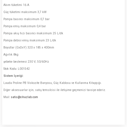
Akım tüketimi 16 A
Güç tüketimi maksimum 3,7 kW
Pompa basıncı maksimum 0,7 bar
Pompa emiş maksimum 0,4 bar
Pompa akış hızı basıncı maksimum 25 L/dk
Pompa debisi emiş maksimum 23 L/dk
Boyutlar (GxDxY) 320 x 185 x 400mm
Ağırlık 8kg
şebeke beslemesi 230 V; 50/60Hz
Stok Kodu: L001542
Sistem İçeriği:
Lauda Proline PB Viskozite Banyosu, Güç Kablosu ve Kullanma Kitapçığı.
Diğer aksesuarlar için; satış temsilcisi ile iletişime geçmenizi tavsiye ederiz.
Mail:
satis@cihazlab.com