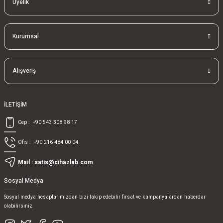
Üyelik
Kurumsal
Alışveriş
İLETİŞİM
Cep :
+90 543 308 98 17
Ofis :
+90 216 484 00 04
Mail :
satis@cihazlab.com
Sosyal Medya
Sosyal medya hesaplarımızdan bizi takip edebilir fırsat ve kampanyalardan haberdar
olabilirsiniz.