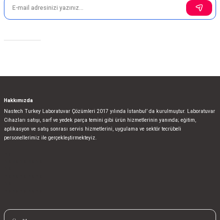
Sosyal Medya
Gönder
Hakkımızda
Nastech Turkey Laboratuvar Çözümleri 2017 yılında İstanbul’ da kurulmuştur. Laboratuvar
Cihazları satışı, sarf ve yedek parça temini gibi ürün hizmetlerinin yanında; eğitim,
aplikasyon ve satış sonrası servis hizmetlerini, uygulama ve sektör tecrübeli
personellerimiz ile gerçekleştirmekteyiz.
bla
blablablalblabla
bla
blablablalblabla
bla
blablablalblabla