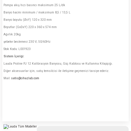
Pompa akış hızı basıncı maksimum 25 L/dk
Banyo hacmi minimum / maksimum 8,5 / 13,5 L
Banyo boyutu (ØxY) 120 x 320 mm
Boyutlar (GxDxY) 220 x 360 x 574 mm
Ağırlık 20kg
şebeke beslemesi 230 V; 50/60Hz
Stok Kodu: L001923
Sistem İçeriği:
Lauda Proline PJ 12 Kalibrasyon Banyosu, Güç Kablosu ve Kullanma Kitapçığı.
Diğer aksesuarlar için; satış temsilcisi ile iletişime geçmenizi tavsiye ederiz.
Mail:
satis@cihazlab.com