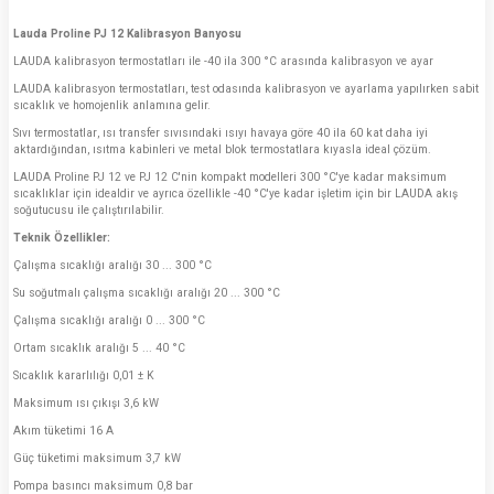
Lauda Proline PJ 12 Kalibrasyon Banyosu
LAUDA kalibrasyon termostatları ile -40 ila 300 °C arasında kalibrasyon ve ayar
LAUDA kalibrasyon termostatları, test odasında kalibrasyon ve ayarlama yapılırken sabit
sıcaklık ve homojenlik anlamına gelir.
Sıvı termostatlar, ısı transfer sıvısındaki ısıyı havaya göre 40 ila 60 kat daha iyi
aktardığından, ısıtma kabinleri ve metal blok termostatlara kıyasla ideal çözüm.
LAUDA Proline PJ 12 ve PJ 12 C'nin kompakt modelleri 300 °C'ye kadar maksimum
sıcaklıklar için idealdir ve ayrıca özellikle -40 °C'ye kadar işletim için bir LAUDA akış
soğutucusu ile çalıştırılabilir.
Teknik Özellikler:
Çalışma sıcaklığı aralığı 30 ... 300 °C
Su soğutmalı çalışma sıcaklığı aralığı 20 ... 300 °C
Çalışma sıcaklığı aralığı 0 ... 300 °C
Ortam sıcaklık aralığı 5 ... 40 °C
Sıcaklık kararlılığı 0,01 ± K
Maksimum ısı çıkışı 3,6 kW
Akım tüketimi 16 A
Güç tüketimi maksimum 3,7 kW
Pompa basıncı maksimum 0,8 bar