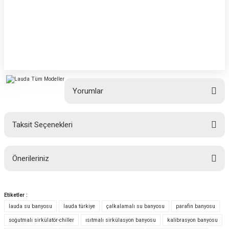
Yorumlar
Taksit Seçenekleri
Bu ürüne ilk yorumu siz yapın!
Önerileriniz
Yorum Yaz
Bu ürünün fiyat bilgisi, resim, ürün açıklamalarında ve diğer konularda
yetersiz gördüğünüz noktaları öneri formunu kullanarak tarafımıza
Etiketler :
iletebilirsiniz.
lauda su banyosu
lauda türkiye
çalkalamalı su banyosu
parafin banyosu
Görüş ve önerileriniz için teşekkür ederiz.
soğutmalı sirkülatör-chiller
ısıtmalı sirkülasyon banyosu
kalibrasyon banyosu