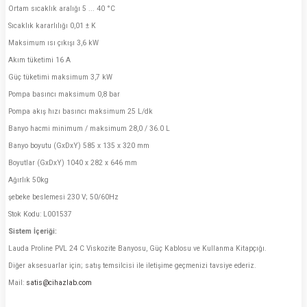
Ortam sıcaklık aralığı 5 ... 40 °C
Sıcaklık kararlılığı 0,01 ± K
Maksimum ısı çıkışı 3,6 kW
Akım tüketimi 16 A
Güç tüketimi maksimum 3,7 kW
Pompa basıncı maksimum 0,8 bar
Pompa akış hızı basıncı maksimum 25 L/dk
Banyo hacmi minimum / maksimum 28,0 / 36.0 L
Banyo boyutu (GxDxY) 585 x 135 x 320 mm
Boyutlar (GxDxY) 1040 x 282 x 646 mm
Ağırlık 50kg
şebeke beslemesi 230 V; 50/60Hz
Stok Kodu: L001537
Sistem İçeriği:
Lauda Proline PVL 24 C Viskozite Banyosu, Güç Kablosu ve Kullanma Kitapçığı.
Diğer aksesuarlar için; satış temsilcisi ile iletişime geçmenizi tavsiye ederiz.
Mail:
satis@cihazlab.com