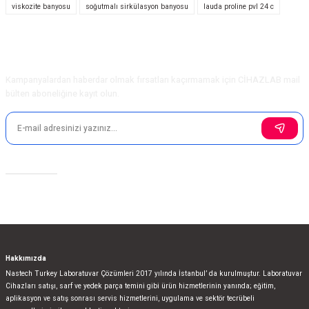
viskozite banyosu
soğutmalı sirkülasyon banyosu
lauda proline pvl 24 c
Ürün resmi kalitesiz, bozuk veya görüntülenemiyor.
Ürün açıklamasında eksik bilgiler bulunuyor.
Ürün bilgilerinde hatalar bulunuyor.
E-Bülten Aboneliği
Ürün fiyatı diğer sitelerden daha pahalı.
Kampanyalardan haberdar olmak fırsatları kaçırmamak için CİHAZLAB mail
Bu ürüne benzer farklı alternatifler olmalı.
bülten aboneliğine kayıt olun.
Sosyal Medya
Gönder
Hakkımızda
Nastech Turkey Laboratuvar Çözümleri 2017 yılında İstanbul’ da kurulmuştur. Laboratuvar
Cihazları satışı, sarf ve yedek parça temini gibi ürün hizmetlerinin yanında; eğitim,
aplikasyon ve satış sonrası servis hizmetlerini, uygulama ve sektör tecrübeli