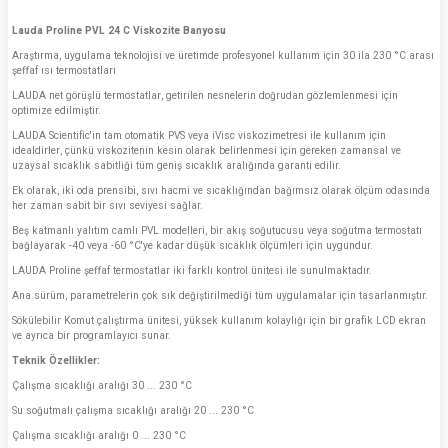
Lauda Proline PVL 24 C Viskozite Banyosu
Araştırma, uygulama teknolojisi ve üretimde profesyonel kullanım için 30 ila 230 °C arası
şeffaf ısı termostatları
LAUDA net görüşlü termostatlar, getirilen nesnelerin doğrudan gözlemlenmesi için
optimize edilmiştir.
LAUDA Scientific'in tam otomatik PVS veya iVisc viskozimetresi ile kullanım için
idealdirler, çünkü viskozitenin kesin olarak belirlenmesi için gereken zamansal ve
uzaysal sıcaklık sabitliği tüm geniş sıcaklık aralığında garanti edilir.
Ek olarak, iki oda prensibi, sıvı hacmi ve sıcaklığından bağımsız olarak ölçüm odasında
her zaman sabit bir sıvı seviyesi sağlar.
Beş katmanlı yalıtım camlı PVL modelleri, bir akış soğutucusu veya soğutma termostatı
bağlayarak -40 veya -60 °C'ye kadar düşük sıcaklık ölçümleri için uygundur.
LAUDA Proline şeffaf termostatlar iki farklı kontrol ünitesi ile sunulmaktadır.
Ana sürüm, parametrelerin çok sık değiştirilmediği tüm uygulamalar için tasarlanmıştır.
Sökülebilir Komut çalıştırma ünitesi, yüksek kullanım kolaylığı için bir grafik LCD ekran
ve ayrıca bir programlayıcı sunar.
Teknik Özellikler:
Çalışma sıcaklığı aralığı 30 ... 230 °C
Su soğutmalı çalışma sıcaklığı aralığı 20 ... 230 °C
Çalışma sıcaklığı aralığı 0 ... 230 °C