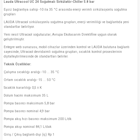
Lauda Ultracool UC 24 Soğutmalı Sirkülatör-Chiller 5.8 bar
Eşsiz bağlantıya sahip -10 ila 35 °C arasında enerji verimli sirkülasyonlu soğutma
grupları
LAUDA Ultracool sirkülasyonlu soğutma grupları, enerji verimliliği ve bağlantıda yeni
standartlar belirliyor.
Yeni nesil Ultracool soğutucular, Avrupa Ekotasarım Direktifine uygun olarak
geliştirilmiştir.
Entegre web sunucusu, mobil cihazlar üzerinden kontrol ve LAUDA bulutuna bağlantı
sayesinde, Ultracool devridaimli soğutma grupları, sıcaklık kontrol proseslerinin
dijitalleştirilmesinde de standartları belirler.
Teknik Özellikler:
Çalışma sıcaklığı aralığı -10 ... 35 °C
Ortam sıcaklık aralığı -15 ... 50 °C
Sıcaklık kararlılığı 0,5 ± K
Dolum hacmi maksimum 35 L
Pompa basıncı maksimum 5,8 bar
Pompa basıncı nominal 4,9 bar
Pompa akış hızı basıncı maksimum 200 L/dk
Pompa akışı nominal 84,1 L/dak
Giriş / Çıkış bağlantı dişi (iç) Rp 1