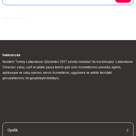
Gönder
Sosyal Medya
Hakkımızda
Nastech Turkey Laboratuvar Çözümleri 2017 yılında İstanbul’ da kurulmuştur. Laboratuvar
Cihazları satışı, sarf ve yedek parça temini gibi ürün hizmetlerinin yanında; eğitim,
aplikasyon ve satış sonrası servis hizmetlerini, uygulama ve sektör tecrübeli
personellerimiz ile gerçekleştirmekteyiz.
bla
blablablalblabla
bla
blablablalblabla
bla
blablablalblabla
Üyelik