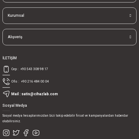
Kurumsal
Alışveriş
İLETİŞİM
Cep :
+90 543 308 98 17
Ofis :
+90 216 484 00 04
Mail :
satis@cihazlab.com
Sosyal Medya
Sosyal medya hesaplarımızdan bizi takip edebilir fırsat ve kampanyalardan haberdar
olabilirsiniz.