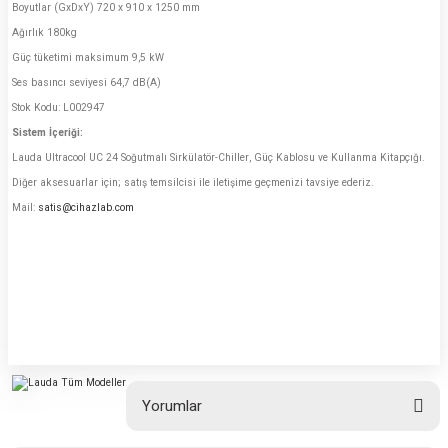
Boyutlar (GxDxY) 720 x 910 x 1250 mm
Ağırlık 180kg
Güç tüketimi maksimum 9,5 kW
Ses basıncı seviyesi 64,7 dB(A)
Stok Kodu: L002947
Sistem İçeriği:
Lauda Ultracool UC 24 Soğutmalı Sirkülatör-Chiller, Güç Kablosu ve Kullanma Kitapçığı.
Diğer aksesuarlar için; satış temsilcisi ile iletişime geçmenizi tavsiye ederiz.
Mail:
satis@cihazlab.com
Yorumlar