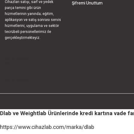
Cihazları satışı, sarf ve yedek
Şifremi Unuttum
parça temini gibi ürün
hizmetlerinin yanında; eğitim,
aplikasyon ve satış sonrası servis
hizmetlerini, uygulama ve sektör
tecrübeli personellerimiz ile
gerçekleştirmekteyiz.
bla
blablablalblabla
bla
blablablalblabla
bla
blablablalblabla
Dlab ve Weightlab Ürünlerinde kredi kartına vade farks
https://www.cihazlab.com/marka/dlab