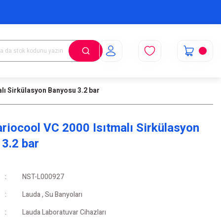
lı Sirkülasyon Banyosu 3.2 bar
riocool VC 2000 Isıtmalı Sirkülasyon
3.2 bar
NST-L000927
Lauda
,
Su Banyoları
Lauda Laboratuvar Cihazları