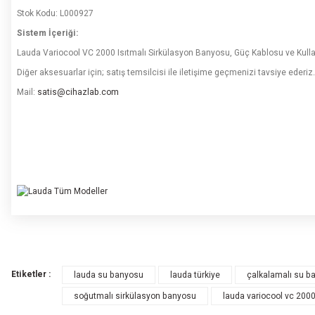
Stok Kodu: L000927
Sistem İçeriği:
Lauda Variocool VC 2000 Isıtmalı Sirkülasyon Banyosu, Güç Kablosu ve Kulla
Diğer aksesuarlar için; satış temsilcisi ile iletişime geçmenizi tavsiye ederiz.
Mail:
satis@cihazlab.com
Bu ürünün fiyat bilgisi, resim, ürün açıklamalarında ve diğer konularda yete
Görüş ve önerileriniz için teşekkür ederiz.
Etiketler :
lauda su banyosu
lauda türkiye
çalkalamalı su b
Ürün resmi kalitesiz, bozuk veya görüntülenemiyor.
soğutmalı sirkülasyon banyosu
lauda variocool vc 200
Ürün açıklamasında eksik bilgiler bulunuyor.