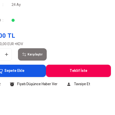
24 Ay
u
00 TL
0,00 EUR
+KDV
Karşılaştır
Sepete Ekle
Teklif İste
z
Fiyatı Düşünce Haber Ver
Tavsiye Et