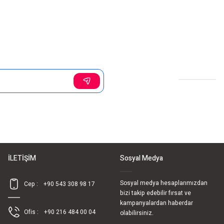
Sosyal Medya
İLETİŞİM
Sosyal Medya
Sosyal medya hesaplarımızdan
Cep :
+90 543 308 98 17
bizi takip edebilir fırsat ve
kampanyalardan haberdar
Ofis :
+90 216 484 00 04
olabilirsiniz.