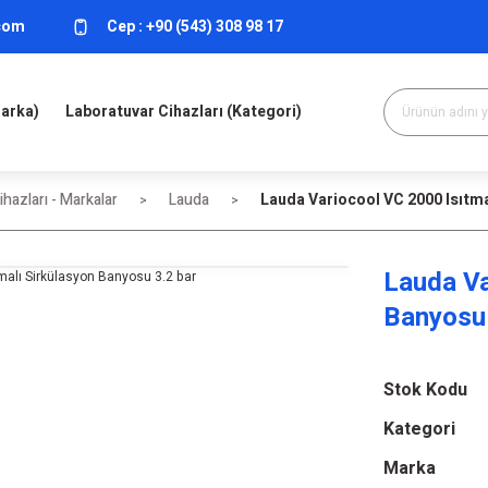
.com
Cep :
+90 (543) 308 98 17
Marka)
Laboratuvar Cihazları (Kategori)
hazları - Markalar
Lauda
Lauda Variocool VC 2000 Isıtma
Lauda Va
Banyosu 
Stok Kodu
Kategori
Marka