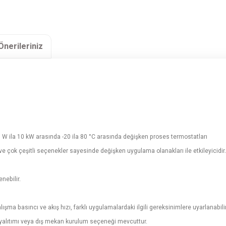
Önerileriniz
0 W ila 10 kW arasında -20 ila 80 °C arasında değişken proses termostatları
e çok çeşitli seçenekler sayesinde değişken uygulama olanakları ile etkileyicidir.
nebilir.
şma basıncı ve akış hızı, farklı uygulamalardaki ilgili gereksinimlere uyarlanabilir
 yalıtımı veya dış mekan kurulum seçeneği mevcuttur.