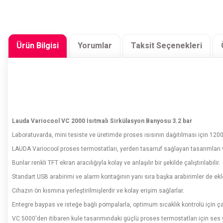
Ürün Bilgisi
Yorumlar
Taksit Seçenekleri
Lauda Variocool VC 2000 Isıtmalı Sirkülasyon Banyosu 3.2 bar
Laboratuvarda, mini tesiste ve üretimde proses ısısının dağıtılması için 120
LAUDA Variocool proses termostatları, yerden tasarruf sağlayan tasarımları v
Bunlar renkli TFT ekran aracılığıyla kolay ve anlaşılır bir şekilde çalıştırılabilir.
Standart USB arabirimi ve alarm kontağının yanı sıra başka arabirimler de ekle
Cihazın ön kısmına yerleştirilmişlerdir ve kolay erişim sağlarlar.
Entegre baypas ve isteğe bağlı pompalarla, optimum sıcaklık kontrolü için çalı
VC 5000'den itibaren kule tasarımındaki güçlü proses termostatları için ses