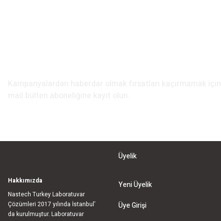
Ürün bilgilerinde hatalar bulunuyor.
Ürün fiyatı diğer sitelerden daha pahalı.
Bu ürüne benzer farklı alternatifler olmalı.
E-Bülten Aboneliği
Kampanyalardan haberdar olmak fırsatları kaçırmamak iç
mail bülten aboneliğine kayıt olun.
Üyelik
Hakkımızda
Yeni Üyelik
Nastech Turkey Laboratuvar
Çözümleri 2017 yılında İstanbul’
Üye Girişi
da kurulmuştur. Laboratuvar