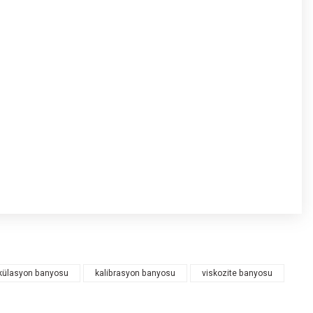
irkülasyon banyosu
kalibrasyon banyosu
viskozite banyosu