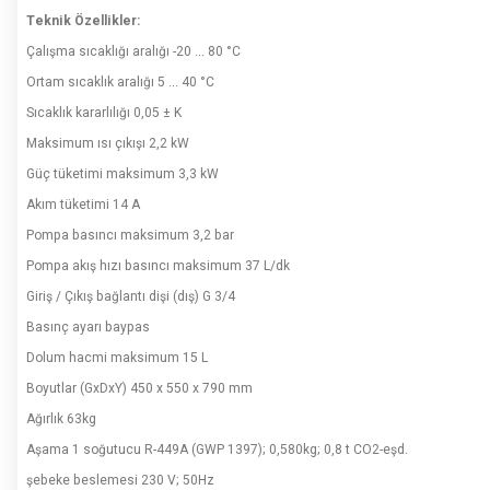
Teknik Özellikler:
Çalışma sıcaklığı aralığı -20 ... 80 °C
Ortam sıcaklık aralığı 5 ... 40 °C
Sıcaklık kararlılığı 0,05 ± K
Maksimum ısı çıkışı 2,2 kW
Güç tüketimi maksimum 3,3 kW
Akım tüketimi 14 A
Pompa basıncı maksimum 3,2 bar
Pompa akış hızı basıncı maksimum 37 L/dk
Giriş / Çıkış bağlantı dişi (dış) G 3/4
Basınç ayarı baypas
Dolum hacmi maksimum 15 L
Boyutlar (GxDxY) 450 x 550 x 790 mm
Ağırlık 63kg
Aşama 1 soğutucu R-449A (GWP 1397); 0,580kg; 0,8 t CO2-eşd.
şebeke beslemesi 230 V; 50Hz