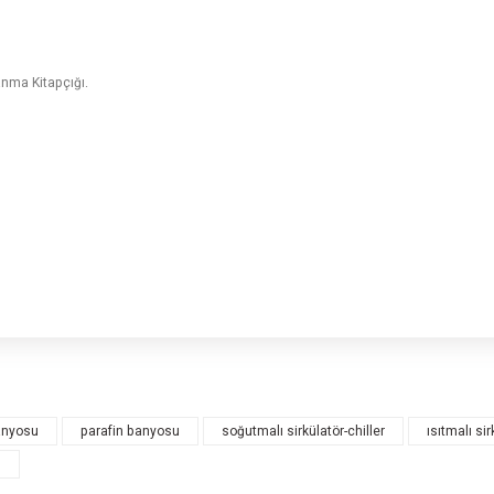
nma Kitapçığı.
rsiz gördüğünüz noktaları öneri formunu kullanarak tarafımıza iletebilirsiniz.
Bu ürüne ilk yorumu siz yapın!
anyosu
parafin banyosu
soğutmalı sirkülatör-chiller
ısıtmalı s
0
Yorum Yaz