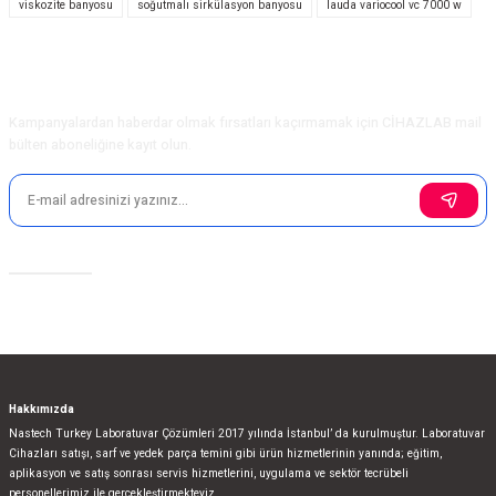
viskozite banyosu
soğutmalı sirkülasyon banyosu
lauda variocool vc 7000 w
Ürün resmi kalitesiz, bozuk veya görüntülenemiyor.
Ürün açıklamasında eksik bilgiler bulunuyor.
Ürün bilgilerinde hatalar bulunuyor.
E-Bülten Aboneliği
Ürün fiyatı diğer sitelerden daha pahalı.
Kampanyalardan haberdar olmak fırsatları kaçırmamak için CİHAZLAB mail
Bu ürüne benzer farklı alternatifler olmalı.
bülten aboneliğine kayıt olun.
Sosyal Medya
Gönder
Hakkımızda
Nastech Turkey Laboratuvar Çözümleri 2017 yılında İstanbul’ da kurulmuştur. Laboratuvar
Cihazları satışı, sarf ve yedek parça temini gibi ürün hizmetlerinin yanında; eğitim,
aplikasyon ve satış sonrası servis hizmetlerini, uygulama ve sektör tecrübeli
personellerimiz ile gerçekleştirmekteyiz.