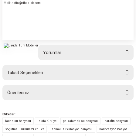
Mail:
satis@cihazlab.com
Yorumlar
Taksit Seçenekleri
Bu ürüne ilk yorumu siz yapın!
Önerileriniz
Yorum Yaz
Bu ürünün fiyat bilgisi, resim, ürün açıklamalarında ve diğer konularda
yetersiz gördüğünüz noktaları öneri formunu kullanarak tarafımıza
Etiketler :
iletebilirsiniz.
lauda su banyosu
lauda türkiye
çalkalamalı su banyosu
parafin banyosu
Görüş ve önerileriniz için teşekkür ederiz.
soğutmalı sirkülatör-chiller
ısıtmalı sirkülasyon banyosu
kalibrasyon banyosu