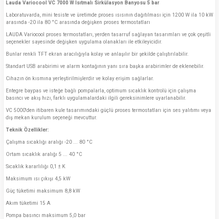
Lauda Variocool VC 7000 W Isıtmalı Sirkülasyon Banyosu 5 bar
Laboratuvarda, mini tesiste ve üretimde proses ısısının dağıtılması için 1200 W ila 10 kW
arasında -20 ila 80 °C arasında değişken proses termostatları
LAUDA Variocool proses termostatları, yerden tasarruf sağlayan tasarımları ve çok çeşitli
seçenekler sayesinde değişken uygulama olanakları ile etkileyicidir.
Bunlar renkli TFT ekran aracılığıyla kolay ve anlaşılır bir şekilde çalıştırılabilir.
Standart USB arabirimi ve alarm kontağının yanı sıra başka arabirimler de eklenebilir.
Cihazın ön kısmına yerleştirilmişlerdir ve kolay erişim sağlarlar.
Entegre baypas ve isteğe bağlı pompalarla, optimum sıcaklık kontrolü için çalışma
basıncı ve akış hızı, farklı uygulamalardaki ilgili gereksinimlere uyarlanabilir.
VC 5000'den itibaren kule tasarımındaki güçlü proses termostatları için ses yalıtımı veya
dış mekan kurulum seçeneği mevcuttur.
Teknik Özellikler:
Çalışma sıcaklığı aralığı -20 ... 80 °C
Ortam sıcaklık aralığı 5 ... 40 °C
Sıcaklık kararlılığı 0,1 ± K
Maksimum ısı çıkışı 4,5 kW
Güç tüketimi maksimum 8,8 kW
Akım tüketimi 15 A
Pompa basıncı maksimum 5,0 bar