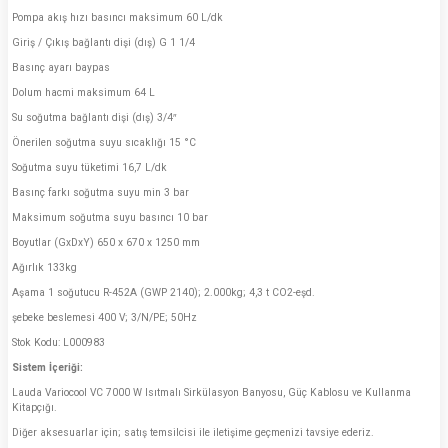
Pompa akış hızı basıncı maksimum 60 L/dk
Giriş / Çıkış bağlantı dişi (dış) G 1 1/4
Basınç ayarı baypas
Dolum hacmi maksimum 64 L
Su soğutma bağlantı dişi (dış) 3/4″
Önerilen soğutma suyu sıcaklığı 15 °C
Soğutma suyu tüketimi 16,7 L/dk
Basınç farkı soğutma suyu min 3 bar
Maksimum soğutma suyu basıncı 10 bar
Boyutlar (GxDxY) 650 x 670 x 1250 mm
Ağırlık 133kg
Aşama 1 soğutucu R-452A (GWP 2140); 2.000kg; 4,3 t CO2-eşd.
şebeke beslemesi 400 V; 3/N/PE; 50Hz
Stok Kodu: L000983
Sistem İçeriği:
Lauda Variocool VC 7000 W Isıtmalı Sirkülasyon Banyosu, Güç Kablosu ve Kullanma
Kitapçığı.
Diğer aksesuarlar için; satış temsilcisi ile iletişime geçmenizi tavsiye ederiz.