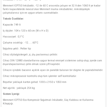
Memmert ICP750 İnkübatör; -12 ile 60 C arasında çalışan ve 32 lt den 1060 lt ye kadar
farklı kapasitelerde mevcut olan Memmert marka inkübatörler; mikrobiyolojik
çalışmalarınız için en uygun ortamı sunmaktadır.
Teknik Özellikler:
Kapasite: 749 lt
İç ölçüler: 104 x 120 x 60 cm (W x H x D)
Hassasiyet : 0,1°C
Çalışma sıcaklığı : -12......60°C
Soğutma şekli : Peltier tip
Cihaz dijitalgöstergeli ,iç ,dış paslanmaz çeliktir.
Cihaz DIN 12880 standartlarına uygun termal emniyet sistemine sahip olup, içerde cam
dışarıdapaslanmaz çelik olmak üzere çift kapılıdır.
Cihazın içindeki bacanın açıklık ayarı ön panelde bulunan bir düğme ile yapılabilmelidir.
Cihaz mikroprosesör kontrollü olup tüm işlemler self kontrollüdür.
Boyutlar yaklaşık karton gxhxd: 1330 x 2150 x 1050 mm
Net ağırlık : yaklaşık 254 kg
Sistem İçeriği:
Memmert ICP750 Eco Kompresör Soğutmalı İnkübatör, Güç Kablosu ve Kullanma
Kitapçığı.