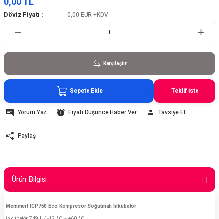
0,00 TL
Döviz Fiyatı :
0,00 EUR
+KDV
Karşılaştır
Sepete Ekle
Teklif İste
Yorum Yaz
Fiyatı Düşünce Haber Ver
Tavsiye Et
Paylaş
Ürün Bilgisi
Memmert ICP750 Eco Kompresör Soğutmalı İnkübatör
İnkübatör 749 L / -12 °C ~ +60 °C