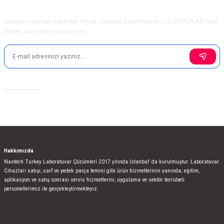
E-Bülten Aboneliği
Ürün fiyatı diğer sitelerden daha pahalı.
Kampanyalardan haberdar olmak fırsatları kaçırmamak için CİHAZLAB mail
Bu ürüne benzer farklı alternatifler olmalı.
bülten aboneliğine kayıt olun.
Sosyal Medya
Gönder
Hakkımızda
Nastech Turkey Laboratuvar Çözümleri 2017 yılında İstanbul’ da kurulmuştur. Laboratuvar
Cihazları satışı, sarf ve yedek parça temini gibi ürün hizmetlerinin yanında; eğitim,
aplikasyon ve satış sonrası servis hizmetlerini, uygulama ve sektör tecrübeli
personellerimiz ile gerçekleştirmekteyiz.
bla
blablablalblabla
bla