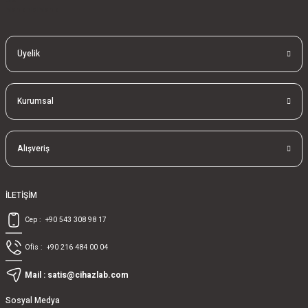
blablablalblabla
Üyelik
Kurumsal
Alışveriş
İLETİŞİM
Cep :
+90 543 308 98 17
Ofis :
+90 216 484 00 04
Mail :
satis@cihazlab.com
Sosyal Medya