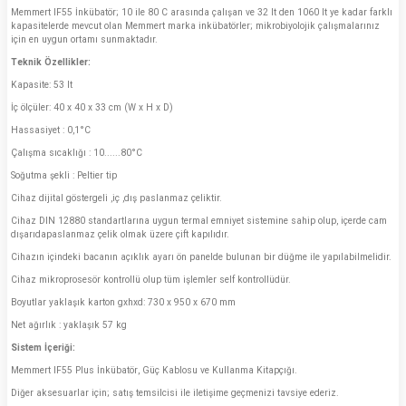
Memmert IF55 İnkübatör; 10 ile 80 C arasında çalışan ve 32 lt den 1060 lt ye kadar farklı
kapasitelerde mevcut olan Memmert marka inkübatörler; mikrobiyolojik çalışmalarınız
için en uygun ortamı sunmaktadır.
Teknik Özellikler:
Kapasite: 53 lt
İç ölçüler: 40 x 40 x 33 cm (W x H x D)
Hassasiyet : 0,1°C
Çalışma sıcaklığı : 10......80°C
Soğutma şekli : Peltier tip
Cihaz dijital göstergeli ,iç ,dış paslanmaz çeliktir.
Cihaz DIN 12880 standartlarına uygun termal emniyet sistemine sahip olup, içerde cam
dışarıdapaslanmaz çelik olmak üzere çift kapılıdır.
Cihazın içindeki bacanın açıklık ayarı ön panelde bulunan bir düğme ile yapılabilmelidir.
Cihaz mikroprosesör kontrollü olup tüm işlemler self kontrollüdür.
Boyutlar yaklaşık karton gxhxd: 730 x 950 x 670 mm
Net ağırlık : yaklaşık 57 kg
Sistem İçeriği:
Memmert IF55 Plus İnkübatör, Güç Kablosu ve Kullanma Kitapçığı.
Diğer aksesuarlar için; satış temsilcisi ile iletişime geçmenizi tavsiye ederiz.