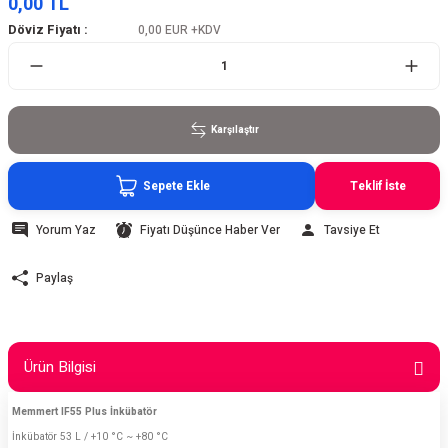
0,00 TL
Döviz Fiyatı :
0,00 EUR
+KDV
Karşılaştır
Sepete Ekle
Teklif İste
Yorum Yaz
Fiyatı Düşünce Haber Ver
Tavsiye Et
Paylaş
Ürün Bilgisi
Memmert IF55 Plus İnkübatör
İnkübatör 53 L / +10 °C ~ +80 °C