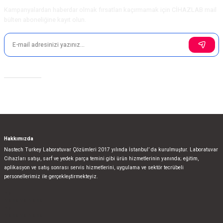
Bu ürüne benzer farklı alternatifler olmalı.
Kampanyalardan haberdar olmak fırsatları kaçırmamak için CİHAZLAB mail
bülten aboneliğine kayıt olun.
Gönder
Sosyal Medya
Hakkımızda
Nastech Turkey Laboratuvar Çözümleri 2017 yılında İstanbul’ da kurulmuştur. Laboratuvar
Cihazları satışı, sarf ve yedek parça temini gibi ürün hizmetlerinin yanında; eğitim,
aplikasyon ve satış sonrası servis hizmetlerini, uygulama ve sektör tecrübeli
personellerimiz ile gerçekleştirmekteyiz.
bla
blablablalblabla
bla
blablablalblabla
bla