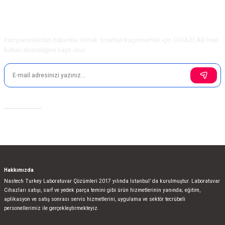
Ürün bilgilerinde hatalar bulunuyor.
Ürün fiyatı diğer sitelerden daha pahalı.
E-Bülten Aboneliği
Bu ürüne benzer farklı alternatifler olmalı.
Kampanyalardan haberdar olmak fırsatları kaçırmamak için CİHAZLAB mail
bülten aboneliğine kayıt olun.
Gönder
Sosyal Medya
Hakkımızda
Nastech Turkey Laboratuvar Çözümleri 2017 yılında İstanbul’ da kurulmuştur. Laboratuvar
Cihazları satışı, sarf ve yedek parça temini gibi ürün hizmetlerinin yanında; eğitim,
aplikasyon ve satış sonrası servis hizmetlerini, uygulama ve sektör tecrübeli
personellerimiz ile gerçekleştirmekteyiz.
bla