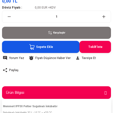
0,00 TL
Döviz Fiyatı :
0,00 EUR
+KDV
Karşılaştır
Sepete Ekle
Teklif İste
Yorum Yaz
Fiyatı Düşünce Haber Ver
Tavsiye Et
Paylaş
Ürün Bilgisi
Memmert IPP30 Peltier Soğutmalı İnkübatör
Soğutmalı İnkübatör 32 L / 0 °C ~ +70 °C