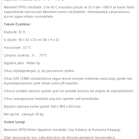
Memmert IPP55 İnkübatör; 0 ile 60 C arasında çalışan ve 32 lt den 1060 lt ye kadar farklı
kapasitelerde mevcut olan Memmert marka inkübatörler; mikrobiyolojik çalışmalarınız
için en uygun ortamı sunmaktadır.
Teknik Özellikler:
Kapasite: 32 lt
İç ölçüler: 40 x 32 x 25 cm (W x H x D)
Hassasiyet : 0,1°C
Çalışma sıcaklığı : 0......70°C
Soğutma şekli : Peltier tip
Cihaz dijitalgöstergeli ,iç ,dış paslanmaz çeliktir.
Cihaz DIN 12880 standartlarına uygun termal emniyet sistemine sahip olup, içerde cam
dışarıdapaslanmaz çelik olmak üzere çift kapılıdır.
Cihazın içindeki bacanın açıklık ayarı ön panelde bulunan bir düğme ile yapılabilmelidir.
Cihaz mikroprosesör kontrollü olup tüm işlemler self kontrollüdür.
Boyutlar yaklaşık karton gxhxd: 660 x 890 x 650 mm
Net ağırlık : yaklaşık 40 kg
Sistem İçeriği:
Memmert IPP30 Peltier Soğutmalı İnkübatör, Güç Kablosu ve Kullanma Kitapçığı.
Diğer aksesuarlar için; satış temsilcisi ile iletişime geçmenizi tavsiye ederiz.