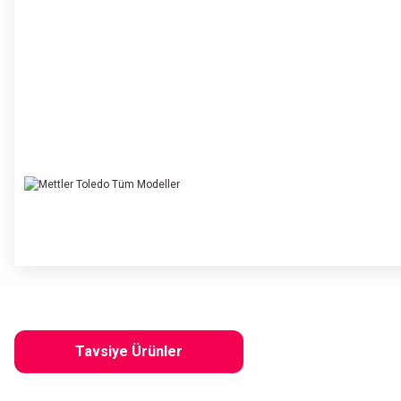
Bu ürünün fiyat bilgisi, resim, ürün açıklamalarında ve diğer konularda yete
Görüş ve önerileriniz için teşekkür ederiz.
Tavsiye Ürünler
Ürün resmi kalitesiz, bozuk veya görüntülenemiyor.
Ürün açıklamasında eksik bilgiler bulunuyor.