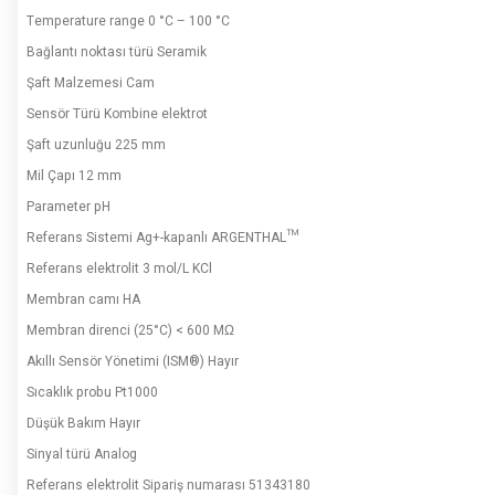
Temperature range 0 °C – 100 °C
Bağlantı noktası türü Seramik
Şaft Malzemesi Cam
Sensör Türü Kombine elektrot
Şaft uzunluğu 225 mm
Mil Çapı 12 mm
Parameter pH
Referans Sistemi Ag+-kapanlı ARGENTHAL™
Referans elektrolit 3 mol/L KCl
Membran camı HA
Membran direnci (25°C) < 600 MΩ
Akıllı Sensör Yönetimi (ISM®) Hayır
Sıcaklık probu Pt1000
Düşük Bakım Hayır
Sinyal türü Analog
Referans elektrolit Sipariş numarası 51343180