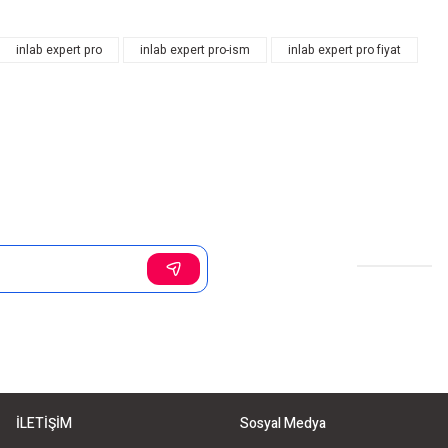
inlab expert pro
inlab expert pro-ism
inlab expert pro fiyat
Sosyal Medya
İLETİŞİM
Sosyal Medya