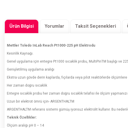
Ürün Bilgisi
Yorumlar
Taksit Seçenekleri
Mettler Toledo InLab Reach Pt1000-225 pH Elektrodu
Kesinlik Kaynağı.
Genel uygulama için entegre Pt1000 sıcaklık probu, MultiPinTM başlığı ve 
Genişletilmiş uygulama aralığı
Ekstra uzun gövde derin kaplarda, fıçılarda veya pilot reaktörlerde ölçümlere
Her zaman doğru sıcaklık
Entegre sıcaklık probu her zaman doğru sıcaklık telafisi ile ölçüm yapmanızı 
Uzun bir elektrot ömrü için- ARGENTHALTM
ARGENTHALTM referans sistemi gümüş iyonsuz elektrolit kullanır. Bu nedenle s
Teknik Özellikler:
Ölçüm aralığı pH 0 – 14