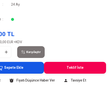
24 Ay
u
00 TL
0,00 EUR
+KDV
Karşılaştır
Sepete Ekle
Teklif İste
z
Fiyatı Düşünce Haber Ver
Tavsiye Et