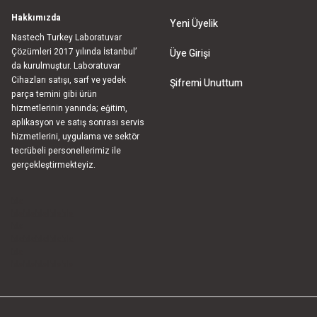
Hakkımızda
Yeni Üyelik
Nastech Turkey Laboratuvar
Çözümleri 2017 yılında İstanbul’
Üye Girişi
da kurulmuştur. Laboratuvar
Cihazları satışı, sarf ve yedek
Şifremi Unuttum
parça temini gibi ürün
hizmetlerinin yanında; eğitim,
aplikasyon ve satış sonrası servis
hizmetlerini, uygulama ve sektör
tecrübeli personellerimiz ile
gerçekleştirmekteyiz.
bla
blablablalblabla
bla
blablablalblabla
bla
blablablalblabla