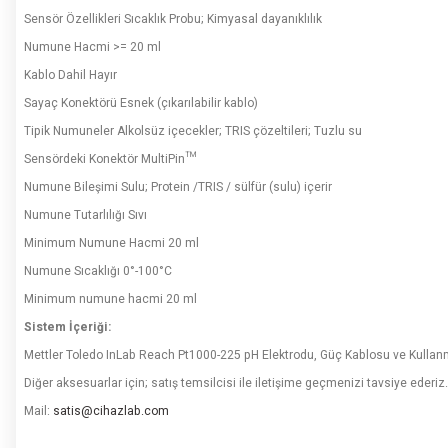
Sensör Özellikleri Sıcaklık Probu; Kimyasal dayanıklılık
Numune Hacmi >= 20 ml
Kablo Dahil Hayır
Sayaç Konektörü Esnek (çıkarılabilir kablo)
Tipik Numuneler Alkolsüz içecekler; TRIS çözeltileri; Tuzlu su
Sensördeki Konektör MultiPin™
Numune Bileşimi Sulu; Protein /TRIS / sülfür (sulu) içerir
Numune Tutarlılığı Sıvı
Minimum Numune Hacmi 20 ml
Numune Sıcaklığı 0°-100°C
Minimum numune hacmi 20 ml
Sistem İçeriği:
Mettler Toledo InLab Reach Pt1000-225 pH Elektrodu, Güç Kablosu ve Kullanm
Diğer aksesuarlar için; satış temsilcisi ile iletişime geçmenizi tavsiye ederiz.
Mail:
satis@cihazlab.com