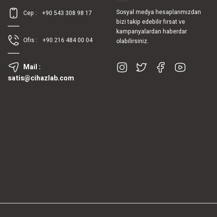
Sosyal medya hesaplarımızdan
Cep :
+90 543 308 98 17
bizi takip edebilir fırsat ve
kampanyalardan haberdar
Ofis :
+90 216 484 00 04
olabilirsiniz.
Mail :
satis@cihazlab.com