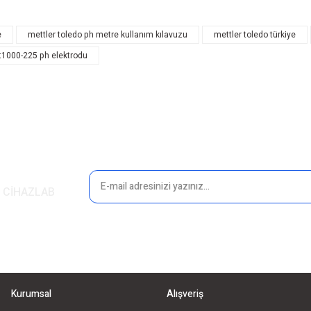
hazları
e
mettler toledo ph metre kullanım kılavuzu
mettler toledo türkiye
ü pH Metre
pt1000-225 ph elektrodu
unuz
Gönder
in CİHAZLAB
Kurumsal
Alışveriş