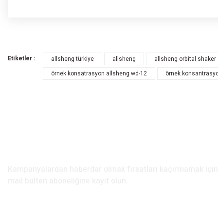
Bu ürünün fiyat bilgisi, resim, ürün açıklamalarında ve diğer konularda yete
Görüş ve önerileriniz için teşekkür ederiz.
Etiketler :
allsheng türkiye
allsheng
allsheng orbital shaker
Ürün resmi kalitesiz, bozuk veya görüntülenemiyor.
örnek konsatrasyon allsheng wd-12
örnek konsantrasyo
Ürün açıklamasında eksik bilgiler bulunuyor.
Ürün bilgilerinde hatalar bulunuyor.
Ürün fiyatı diğer sitelerden daha pahalı.
Bu ürüne benzer farklı alternatifler olmalı.
E-Bülten Aboneliği
Kampanyalardan haberdar olmak fırsatları kaçırmamak iç
mail bülten aboneliğine kayıt olun.