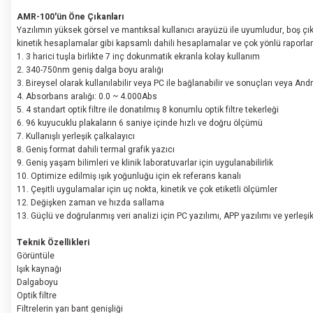
AMR-100'ün Öne Çıkanları
Yazılımın yüksek görsel ve mantıksal kullanıcı arayüzü ile uyumludur, boş çık
kinetik hesaplamalar gibi kapsamlı dahili hesaplamalar ve çok yönlü raporlama
1. 3 harici tuşla birlikte 7 inç dokunmatik ekranla kolay kullanım
2. 340-750nm geniş dalga boyu aralığı
3. Bireysel olarak kullanılabilir veya PC ile bağlanabilir ve sonuçları veya And
4. Absorbans aralığı: 0.0 ~ 4.000Abs
5. 4 standart optik filtre ile donatılmış 8 konumlu optik filtre tekerleği
6. 96 kuyucuklu plakaların 6 saniye içinde hızlı ve doğru ölçümü
7. Kullanışlı yerleşik çalkalayıcı
8. Geniş format dahili termal grafik yazıcı
9. Geniş yaşam bilimleri ve klinik laboratuvarlar için uygulanabilirlik
10. Optimize edilmiş ışık yoğunluğu için ek referans kanalı
11. Çeşitli uygulamalar için uç nokta, kinetik ve çok etiketli ölçümler
12. Değişken zaman ve hızda sallama
13. Güçlü ve doğrulanmış veri analizi için PC yazılımı, APP yazılımı ve yerleşi
Teknik Özellikleri
Görüntüle
Işık kaynağı
Dalgaboyu
Optik filtre
Filtrelerin yarı bant genişliği