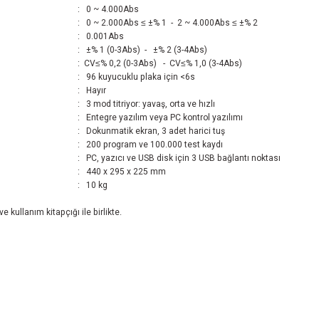
:
0 ~ 4.000Abs
:
0 ~ 2.000Abs ≤ ±% 1 - 2 ~ 4.000Abs ≤ ±% 2
:
0.001Abs
:
±% 1 (0-3Abs) - ±% 2 (3-4Abs)
:
CV≤% 0,2 (0-3Abs) - CV≤% 1,0 (3-4Abs)
:
96 kuyucuklu plaka için <6s
:
Hayır
:
3 mod titriyor: yavaş, orta ve hızlı
:
Entegre yazılım veya PC kontrol yazılımı
:
Dokunmatik ekran, 3 adet harici tuş
:
200 program ve 100.000 test kaydı
:
PC, yazıcı ve USB disk için 3 USB bağlantı noktası
:
440 x 295 x 225 mm
:
10 kg
kullanım kitapçığı ile birlikte.