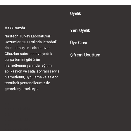
Üyelik
Hakkımızda
Yeni Üyelik
Nastech Turkey Laboratuvar
Çözümleri 2017 yılında İstanbul’
Üye Girişi
da kurulmuştur. Laboratuvar
Cihazları satışı, sarf ve yedek
Şifremi Unuttum
parça temini gibi ürün
hizmetlerinin yanında; eğitim,
aplikasyon ve satış sonrası servis
hizmetlerini, uygulama ve sektör
tecrübeli personellerimiz ile
gerçekleştirmekteyiz.
bla
blablablalblabla
bla
blablablalblabla
bla
blablablalblabla