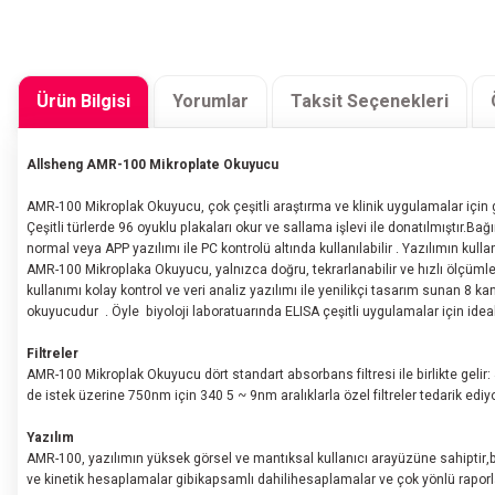
Ürün Bilgisi
Yorumlar
Taksit Seçenekleri
Allsheng AMR-100 Mikroplate Okuyucu
AMR-100 Mikroplak Okuyucu, çok çeşitli araştırma ve klinik uygulamalar için g
Çeşitli türlerde 96 oyuklu plakaları okur ve sallama işlevi ile donatılmıştır.Ba
normal veya APP yazılımı ile PC kontrolü altında kullanılabilir . Yazılımın kulla
AMR-100 Mikroplaka Okuyucu, yalnızca doğru, tekrarlanabilir ve hızlı ölçüm
kullanımı kolay kontrol ve veri analiz yazılımı ile yenilikçi tasarım sunan 8 k
okuyucudur . Öyle biyoloji laboratuarında ELISA çeşitli uygulamalar için ideal
Filtreler
AMR-100 Mikroplak Okuyucu dört standart absorbans filtresi ile birlikte gelir
de istek üzerine 750nm için 340 5 ~ 9nm aralıklarla özel filtreler tedarik ediy
Yazılım
AMR-100, yazılımın yüksek görsel ve mantıksal kullanıcı arayüzüne sahiptir,bo
ve kinetik hesaplamalar gibikapsamlı dahilihesaplamalar ve çok yönlü raporl