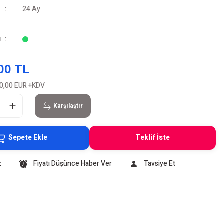
24 Ay
u
00 TL
0,00 EUR
+KDV
Karşılaştır
Sepete Ekle
Teklif İste
z
Fiyatı Düşünce Haber Ver
Tavsiye Et