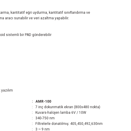
arma, kantitatif eğri uydurma, kantitatif sınıflandırma ve
 aracı sunabilir ve veri azaltma yapabilir.
roid sistemli bir PAD gönderebilir
k yazılım
:
AMR-100
:
7 inç dokunmatik ekran (800x480 nokta)
:
Kuvars-halojen lamba 6V / 10W
:
340-750 nm
:
Filtrelerle donatılmış: 405,450,492,630nm
:
3 ~ 9 nm