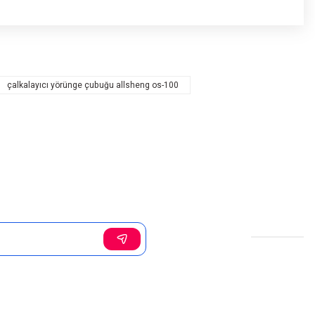
çalkalayıcı yörünge çubuğu allsheng os-100
Sosyal Medya