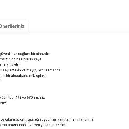
Önerileriniz
üvenilir ve sağlam bir cihazdır .
ğımsız bir cihaz olarak veya
nımı kolaydır.
ler sağlamakla kalmayıp, aynı zamanda
anallı bir absorbans mikroplaka
.
: 405, 450, 492 ve 630nm. Biz
oruz.
ş çıkarma, kantitatif eğri uydurma, kantitatif sınıflandırma
ama aracısunabilirve veri yapabilir azalma.