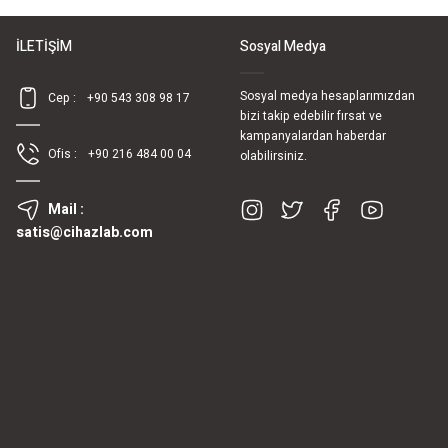
İLETİŞİM
Sosyal Medya
Sosyal medya hesaplarımızdan
Cep :
+90 543 308 98 17
bizi takip edebilir fırsat ve
kampanyalardan haberdar
Ofis :
+90 216 484 00 04
olabilirsiniz.
Mail :
satis@cihazlab.com