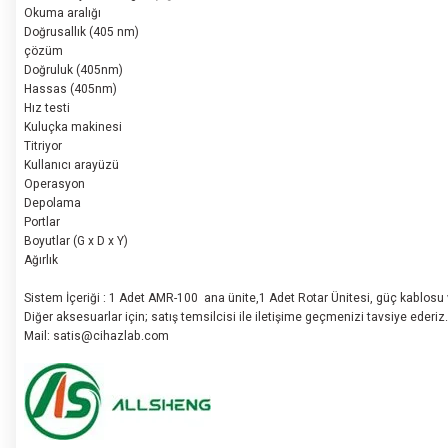
Okuma aralığı
Doğrusallık (405 nm)
çözüm
Doğruluk (405nm)
Hassas (405nm)
Hız testi
Kuluçka makinesi
Titriyor
Kullanıcı arayüzü
Operasyon
Depolama
Portlar
Boyutlar (G x D x Y)
Ağırlık
Sistem İçeriği : 1 Adet AMR-100 ana ünite,1 Adet Rotar Ünitesi, güç kablosu ve 
Diğer aksesuarlar için; satış temsilcisi ile iletişime geçmenizi tavsiye ederiz.
Mail: satis@cihazlab.com