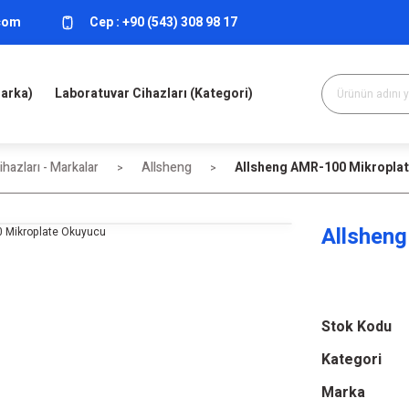
.com
Cep :
+90 (543) 308 98 17
Marka)
Laboratuvar Cihazları (Kategori)
hazları - Markalar
Allsheng
Allsheng AMR-100 Mikropla
Allshen
Stok Kodu
Kategori
Marka