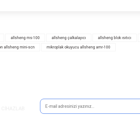
rsiz gördüğünüz noktaları öneri formunu kullanarak tarafımıza iletebilirsiniz.
Bu ürüne ilk yorumu siz yapın!
allsheng ms-100
allsheng çalkalayıcı
allsheng blok ısıtıcı
n allsheng mini-scn
mikroplak okuyucu allsheng amr-100
Yorum Yaz
in CİHAZLAB
Gönder