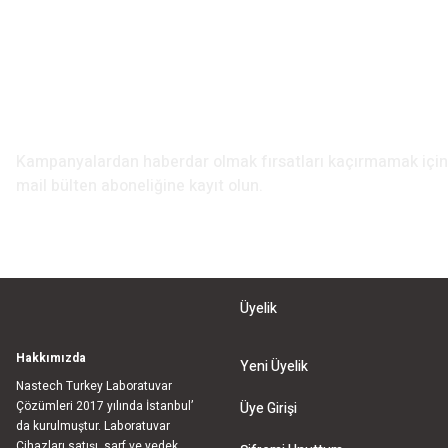
Ürün fiyatı diğer
Bu ürüne benzer f
E-Bülten Aboneliği
Kampanyalardan haberdar olmak fırsatları kaçırmamak iç
mail bülten aboneliğine kayıt olun.
Üyelik
Hakkımızda
Yeni Üyelik
Nastech Turkey Laboratuvar
Çözümleri 2017 yılında İstanbul’
Üye Girişi
da kurulmuştur. Laboratuvar
Cihazları satışı, sarf ve yedek