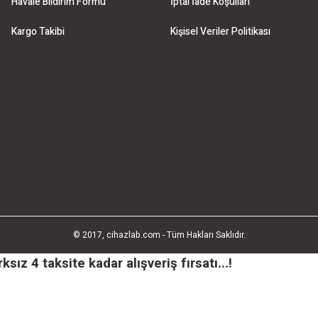
Havale Bildirim Formu
İptal İade Koşullari
Kargo Takibi
Kişisel Veriler Politikası
© 2017, cihazlab.com - Tüm Hakları Saklıdır.
ız 4 taksite kadar alışveriş fırsatı...!