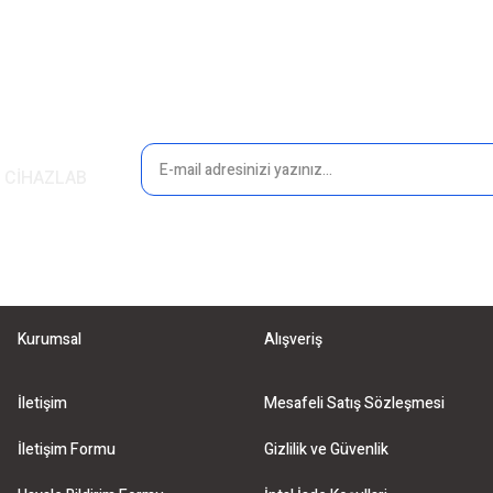
 sitelerden daha pahalı.
arklı alternatifler olmalı.
in CİHAZLAB
Gönder
Kurumsal
Alışveriş
İletişim
Mesafeli Satış Sözleşmesi
İletişim Formu
Gizlilik ve Güvenlik