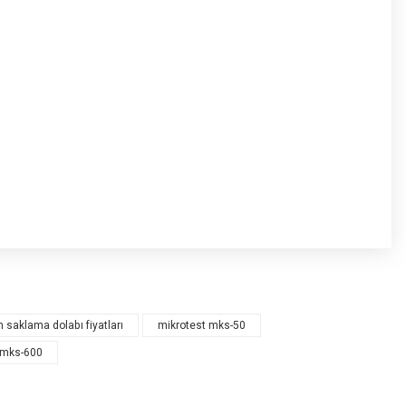
 öneri formunu kullanarak tarafımıza iletebilirsiniz.
ın!
n saklama dolabı fiyatları
mikrotest mks-50
 mks-600