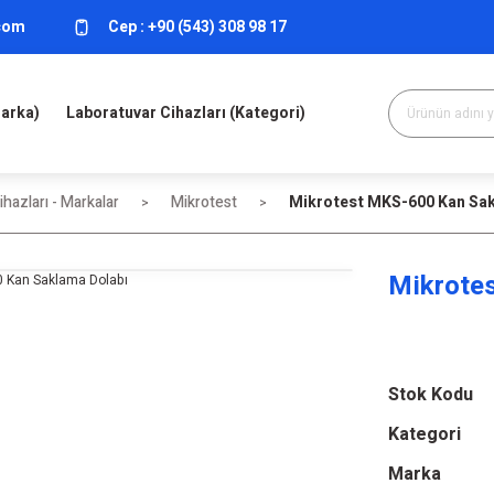
.com
Cep :
+90 (543) 308 98 17
Marka)
Laboratuvar Cihazları (Kategori)
hazları - Markalar
Mikrotest
Mikrotest MKS-600 Kan Sak
Mikrote
Stok Kodu
Kategori
Marka