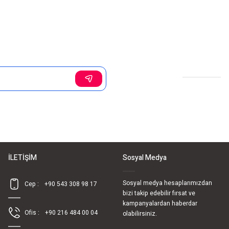
Sosyal Medya
İLETİŞİM
Sosyal Medya
Sosyal medya hesaplarımızdan
Cep :
+90 543 308 98 17
bizi takip edebilir fırsat ve
kampanyalardan haberdar
Ofis :
+90 216 484 00 04
olabilirsiniz.