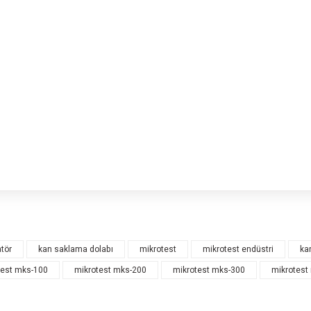
isi, resim, ürün açıklamalarında ve diğer konularda yetersiz gördüğünüz noktaları
 için teşekkür ederiz.
Bu ürüne ilk yorumu siz yap
tör
kan saklama dolabı
mikrotest
mikrotest endüstri
ka
esiz, bozuk veya görüntülenemiyor.
test mks-100
mikrotest mks-200
mikrotest mks-300
mikrotest
Yorum Yaz
da eksik bilgiler bulunuyor.
 hatalar bulunuyor.