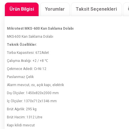
Ürün Bilgisi
Yorumlar
Taksit Seçenekleri
Mikrotest MKS-600 Kan Saklama Dolabı
MKS-600 Kan Saklama Dolabı
Teknik Özellikler:
Torba Kapasitesi: 672Adet
Çalışma Aralığı: +2 / +8 ℃
Çekmece Adedi: Cr-Ni 12
Paslanmaz Çelik
Alarm mevcut; ısı, açık kapı, elektrik
Dış Ölçüler: 1450x820x2000 mm
İç Ölçüler: 1370x712x1346 mm
Brüt Ağırlık: 295 kg
Brüt Hacim: 1312 Litre
Kapı kilidi mevcut