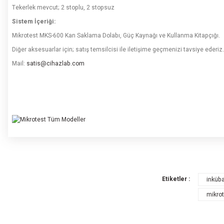
Tekerlek mevcut; 2 stoplu, 2 stopsuz
Sistem İçeriği:
Mikrotest MKS-600 Kan Saklama Dolabı, Güç Kaynağı ve Kullanma Kitapçığı.
Diğer aksesuarlar için; satış temsilcisi ile iletişime geçmenizi tavsiye ederiz.
Mail:
satis@cihazlab.com
Bu ürünün fiyat bilg
Görüş ve önerileriniz
Etiketler :
inküba
Ürün resmi kalit
mikro
Ürün açıklamasın
Ürün bilgilerinde