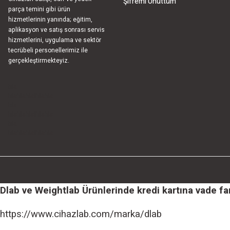
Şifremi Unuttum
parça temini gibi ürün
hizmetlerinin yanında; eğitim,
aplikasyon ve satış sonrası servis
hizmetlerini, uygulama ve sektör
tecrübeli personellerimiz ile
gerçekleştirmekteyiz.
bla
blablablalblabla
bla
blablablalblabla
bla
blablablalblabla
Dlab ve Weightlab Ürünlerinde kredi kartına vade farks
https://www.cihazlab.com/marka/dlab