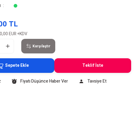
u
00 TL
0,00 EUR
+KDV
Karşılaştır
Sepete Ekle
Teklif İste
z
Fiyatı Düşünce Haber Ver
Tavsiye Et