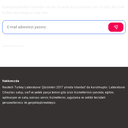
Ürün fiyatı diğer sitelerden daha pahalı.
Kampanyalardan haberdar olmak fırsatları kaçırmamak için CİHAZLAB mail
Bu ürüne benzer farklı alternatifler olmalı.
bülten aboneliğine kayıt olun.
Sosyal Medya
Gönder
Hakkımızda
Nastech Turkey Laboratuvar Çözümleri 2017 yılında İstanbul’ da kurulmuştur. Laboratuvar
Cihazları satışı, sarf ve yedek parça temini gibi ürün hizmetlerinin yanında; eğitim,
aplikasyon ve satış sonrası servis hizmetlerini, uygulama ve sektör tecrübeli
personellerimiz ile gerçekleştirmekteyiz.
bla
blablablalblabla
bla
blablablalblabla