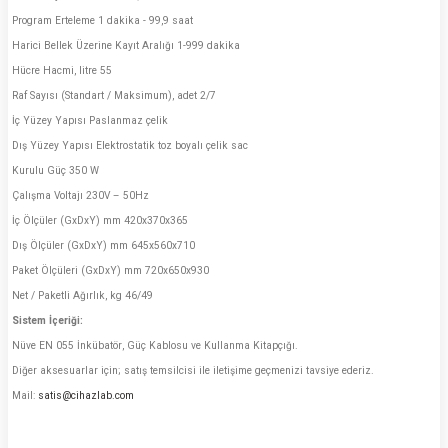
Program Erteleme 1 dakika - 99,9 saat
Harici Bellek Üzerine Kayıt Aralığı 1-999 dakika
Hücre Hacmi, litre 55
Raf Sayısı (Standart / Maksimum), adet 2/7
İç Yüzey Yapısı Paslanmaz çelik
Dış Yüzey Yapısı Elektrostatik toz boyalı çelik sac
Kurulu Güç 350 W
Çalışma Voltajı 230V – 50Hz
İç Ölçüler (GxDxY) mm 420x370x365
Dış Ölçüler (GxDxY) mm 645x560x710
Paket Ölçüleri (GxDxY) mm 720x650x930
Net / Paketli Ağırlık, kg 46/49
Sistem İçeriği:
Nüve EN 055 İnkübatör, Güç Kablosu ve Kullanma Kitapçığı.
Diğer aksesuarlar için; satış temsilcisi ile iletişime geçmenizi tavsiye ederiz.
Mail:
satis@cihazlab.com