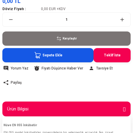
0,00 TL
Döviz Fiyatı :
0,00 EUR
+KDV
Karşılaştır
Sepete Ekle
Teklif İste
Yorum Yaz
Fiyatı Düşünce Haber Ver
Tavsiye Et
Paylaş
Ürün Bilgisi
Nüve EN 055 İnkübatör
EN 055 model İnkübatörler, üniversitelerin tıp, veterinerlik, eczacılık, fen, ziraat,