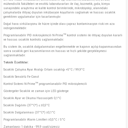
mühendislik fakülteleri ve enstitü laboratuvarları ile ilaç, kozmetik, gıda, kimya
sanayindeki araştırma ve kalite kontrol birimlerinde, mikrobiyoloji, alanındaki
çalışmalarda ihtiyaç duyulan inkübasyon koşullarını sağlamak ve hassas sıcaklık
gerektiren uygulamalar için tasarlanmıştır.
Doğal hava sirkülasyonu ile hücre içinde olası çapraz kontaminasyon riski en aza
indirgenmektedir.
Programlanabilir PID mikroişlemcili N-Prime™ kontrol sistemi ile ihtiyaç duyulan kararlı
ve hassas sıcaklık kontrolü sağlanmaktadır.
Bu sistem ile, sıcaklık dalgalanmaları engellenmekte ve kapının açılıp kapanmasından
sonra sıcaklık geri kazanımlarının en hassas ve hızlı şekilde gerçekleşmesi
sağlanmaktadır.
Teknik Özellikler:
Sıcaklık Çalışma Ayar Aralığı Ortam sıcaklığı +5°C / 99,9°C
Sıcaklık Sensörlü Fe-Const
Kontrol Sistemi N-Prime™ programlanabilir PID mikroişlemcili
Göstergeler Sıcaklık ve zaman için LED gösterge
Sıcaklık Ayar ve Okuma Hassasiyeti 0,1°C
Sıcaklık Dağılımı (37°C*) ≤ ±0,5°C
Sıcaklık Dalgalanması (37°C*) ±0,1°C
Programlanabilir Alarm Limitleri ±0,5°C / 5°C
Zamanlayıcı 1 dakika - 99,9 saat/süresiz