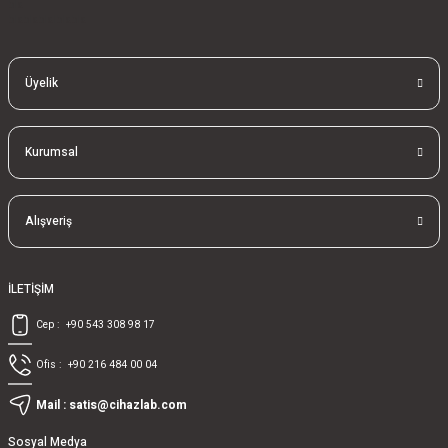
bla
blablablalblabla
Üyelik
Kurumsal
Alışveriş
İLETİŞİM
Cep :
+90 543 308 98 17
Ofis :
+90 216 484 00 04
Mail :
satis@cihazlab.com
Sosyal Medya