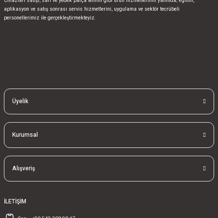
Cihazları satışı, sarf ve yedek parça temini gibi ürün hizmetlerinin yanında; eğitim,
aplikasyon ve satış sonrası servis hizmetlerini, uygulama ve sektör tecrübeli
personellerimiz ile gerçekleştirmekteyiz.
bla
blablablalblabla
bla
blablablalblabla
bla
blablablalblabla
Üyelik
Kurumsal
Alışveriş
İLETİŞİM