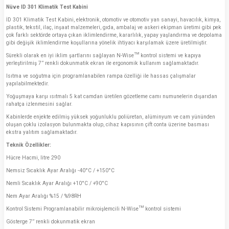
Nüve ID 301 Klimatik Test Kabini
İD 301 Klimatik Test Kabini, elektronik, otomotiv ve otomotiv yan sanayi, havacılık, kimya,
plastik, tekstil, ilaç, inşaat malzemeleri, gıda, ambalaj ve askeri ekipman üretimi gibi pek
çok farklı sektörde ortaya çıkan iklimlendirme, kararlılık, yapay yaşlandırma ve depolama
gibi değişik iklimlendirme koşullarına yönelik ihtiyacı karşılamak üzere üretilmiştir.
Sürekli olarak en iyi iklim şartlarını sağlayan N-Wise™ kontrol sistemi ve kapıya
yerleştirilmiş 7’’ renkli dokunmatik ekran ile ergonomik kullanım sağlamaktadır.
Isıtma ve soğutma için programlanabilen rampa özelliği ile hassas çalışmalar
yapılabilmektedir.
Yoğuşmaya karşı ısıtmalı 5 kat camdan üretilen gözetleme camı numunelerin dışarıdan
rahatça izlenmesini sağlar.
Kabinlerde enjekte edilmiş yüksek yoğunluklu poliüretan, alüminyum ve cam yününden
oluşan çoklu izolasyon bulunmakta olup, cihaz kapısının çift conta üzerine basması
ekstra yalıtım sağlamaktadır.
Teknik Özellikler:
Hücre Hacmi, litre 290
Nemsiz Sıcaklık Ayar Aralığı -40°C / +150°C
Nemli Sıcaklık Ayar Aralığı +10°C / +90°C
Nem Ayar Aralığı %15 / %98RH
Kontrol Sistemi Programlanabilir mikroişlemcili N-Wise™ kontrol sistemi
Gösterge 7’’ renkli dokunmatik ekran