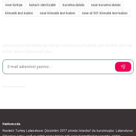
nüve türkiye
buharlı sterilizatör
kurutma dolabı
nüve kurutma dolabı
klimatik test kabini
nüve klimatik test kabini
nüve ıd 301 klimatik test kabini
Ürün resmi kalitesiz, bozuk veya görüntülenemiyor.
Ürün açıklamasında eksik bilgiler bulunuyor.
Ürün bilgilerinde hatalar bulunuyor.
E-Bülten Aboneliği
Ürün fiyatı diğer sitelerden daha pahalı.
Kampanyalardan haberdar olmak fırsatları kaçırmamak için CİHAZLAB mail
Bu ürüne benzer farklı alternatifler olmalı.
bülten aboneliğine kayıt olun.
Sosyal Medya
Gönder
Hakkımızda
Nastech Turkey Laboratuvar Çözümleri 2017 yılında İstanbul’ da kurulmuştur. Laboratuvar