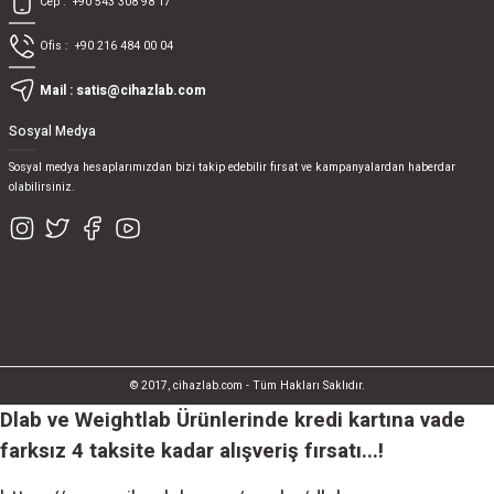
Cep :
+90 543 308 98 17
Ofis :
+90 216 484 00 04
Mail :
satis@cihazlab.com
Sosyal Medya
Sosyal medya hesaplarımızdan bizi takip edebilir fırsat ve kampanyalardan haberdar
olabilirsiniz.
© 2017, cihazlab.com - Tüm Hakları Saklıdır.
Dlab ve Weightlab Ürünlerinde kredi kartına vade
farksız 4 taksite kadar alışveriş fırsatı...!