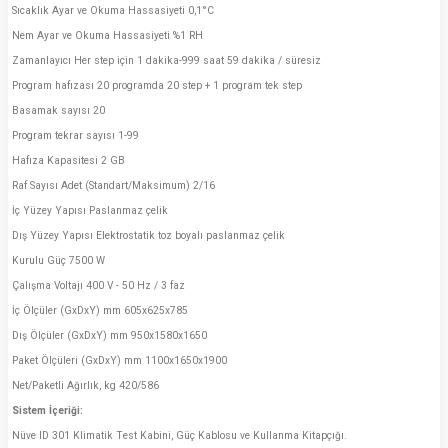
Sıcaklık Ayar ve Okuma Hassasiyeti 0,1°C
Nem Ayar ve Okuma Hassasiyeti %1 RH
Zamanlayıcı Her step için 1 dakika-999 saat 59 dakika / süresiz
Program hafızası 20 programda 20 step + 1 program tek step
Basamak sayısı 20
Program tekrar sayısı 1-99
Hafıza Kapasitesi 2 GB
Raf Sayısı Adet (Standart/Maksimum) 2/16
İç Yüzey Yapısı Paslanmaz çelik
Dış Yüzey Yapısı Elektrostatik toz boyalı paslanmaz çelik
Kurulu Güç 7500 W
Çalışma Voltajı 400 V - 50 Hz / 3 faz
İç Ölçüler (GxDxY) mm 605x625x785
Dış Ölçüler (GxDxY) mm 950x1580x1650
Paket Ölçüleri (GxDxY) mm 1100x1650x1900
Net/Paketli Ağırlık, kg 420/586
Sistem İçeriği:
Nüve ID 301 Klimatik Test Kabini, Güç Kablosu ve Kullanma Kitapçığı.