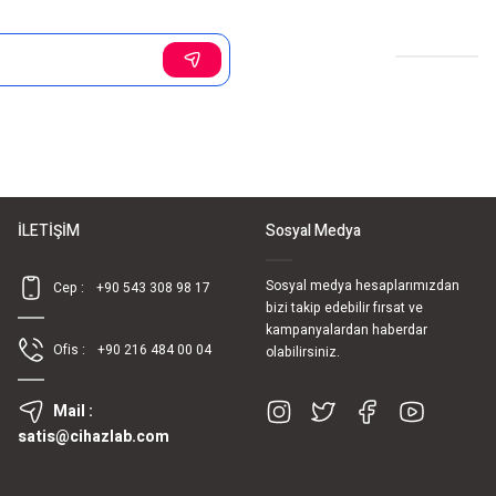
Sosyal Medya
İLETİŞİM
Sosyal Medya
Sosyal medya hesaplarımızdan
Cep :
+90 543 308 98 17
bizi takip edebilir fırsat ve
kampanyalardan haberdar
Ofis :
+90 216 484 00 04
olabilirsiniz.
Mail :
satis@cihazlab.com