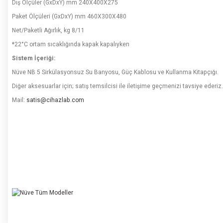
Dış Ölçüler (GxDxY) mm 240X400X275
Paket Ölçüleri (GxDxY) mm 460X300X480
Net/Paketli Ağırlık, kg 8/11
*22°C ortam sıcaklığında kapak kapalıyken
Sistem İçeriği:
Nüve NB 5 Sirkülasyonsuz Su Banyosu, Güç Kablosu ve Kullanma Kitapçığı.
Diğer aksesuarlar için; satış temsilcisi ile iletişime geçmenizi tavsiye ederiz.
Mail:
satis@cihazlab.com