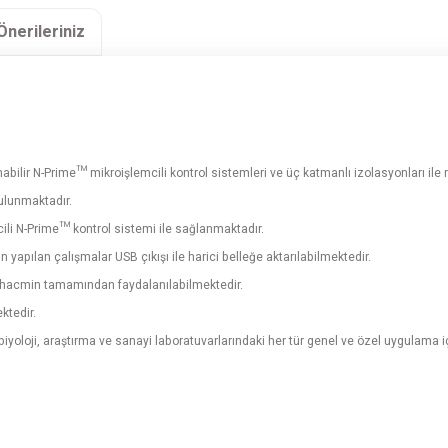
Önerileriniz
abilir N-Prime™ mikroişlemcili kontrol sistemleri ve üç katmanlı izolasyonları il
bulunmaktadır.
cili N-Prime™ kontrol sistemi ile sağlanmaktadır.
 yapılan çalışmalar USB çıkışı ile harici belleğe aktarılabilmektedir.
r hacmin tamamından faydalanılabilmektedir.
ktedir.
yoloji, araştırma ve sanayi laboratuvarlarındaki her tür genel ve özel uygulama iç