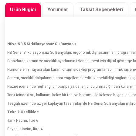
Ürün Bilgisi
Yorumlar
Taksit Seçenekleri
Nüve NB 5 Sirkülasyonsuz Su Banyosu
NB Serisi Sirkülasyonsuz Su Banyoları, ergonomik dış tasarımları, programlan
Cihazlarda zaman ve sıcaklık ayarlarının izlenebilmesi için dijital gösterge 
Numunelerin ihtiyacı olan kararlı ortam sıcaklığı programlanabilir mikroişlem
Sistem, sıcaklık dalgalanmalarını engellemektedir. İzlenebilirliği sağlamak için
Hazne içerisinde herhangi bir pompa ya da ısıtıcı bulunmadığından kullanılı
Tank içindeki su, kullanımı kolay bir tahliye hortumu ile kolayca boşaltılabilme
Tezgâh üzerinde az yer kaplayan tasarımları ile NB Serisi Su Banyoları mikrobi
Teknik Özellikler:
Tank Hacmi, litre 6
Faydalı Hacim, litre 4