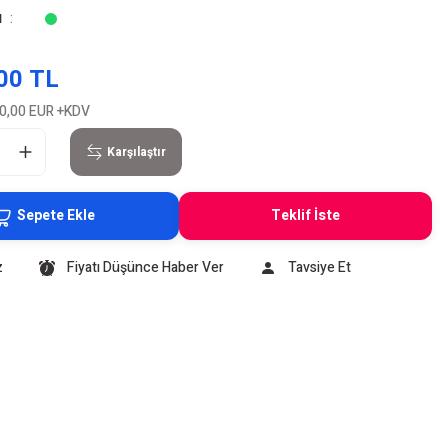
u
00 TL
0,00 EUR
+KDV
Karşılaştır
Sepete Ekle
Teklif İste
z
Fiyatı Düşünce Haber Ver
Tavsiye Et