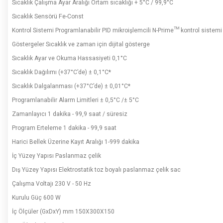
Sıcaklık Çalışma Ayar Aralığı Ortam sıcaklığı + 5°C / 99,9°C
Sıcaklık Sensörü Fe-Const
Kontrol Sistemi Programlanabilir PID mikroişlemcili N-Prime™ kontrol sistemi
Göstergeler Sıcaklık ve zaman için dijital gösterge
Sıcaklık Ayar ve Okuma Hassasiyeti 0,1°C
Sıcaklık Dağılımı (+37°C’de) ± 0,1°C*
Sıcaklık Dalgalanması (+37°C’de) ± 0,01°C*
Programlanabilir Alarm Limitleri ± 0,5°C /± 5°C
Zamanlayıcı 1 dakika - 99,9 saat / süresiz
Program Erteleme 1 dakika - 99,9 saat
Harici Bellek Üzerine Kayıt Aralığı 1-999 dakika
İç Yüzey Yapısı Paslanmaz çelik
Dış Yüzey Yapısı Elektrostatik toz boyalı paslanmaz çelik sac
Çalışma Voltajı 230 V - 50 Hz
Kurulu Güç 600 W
İç Ölçüler (GxDxY) mm 150X300X150