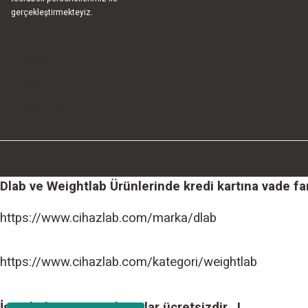
gerçekleştirmekteyiz.
bla
blablablalblabla
bla
blablablalblabla
bla
blablablalblabla
Dlab ve Weightlab Ürünlerinde kredi kartına vade farks
https://www.cihazlab.com/marka/dlab
https://www.cihazlab.com/kategori/weightlab
İstanbul içi tüm teslimatlar ücretsizdir...!