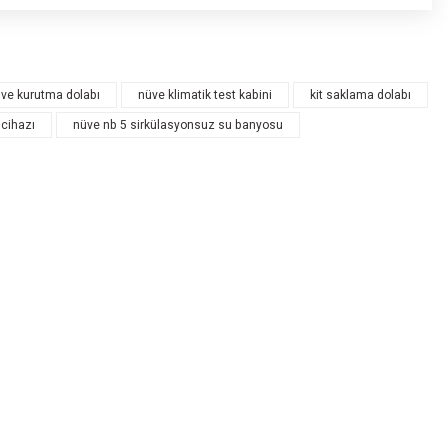
rdüğünüz noktaları öneri formunu kullanarak tarafımıza iletebilirsiniz.
u siz yapın!
ve kurutma dolabı
nüve klimatik test kabini
kit saklama dolabı
 cihazı
nüve nb 5 sirkülasyonsuz su banyosu
az
r