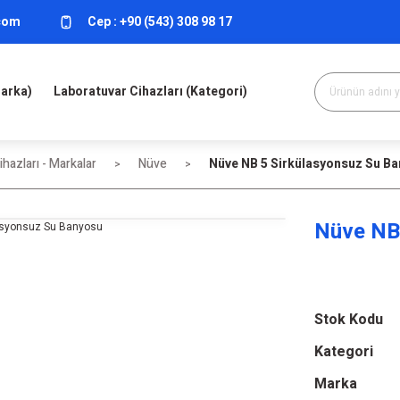
.com
Cep :
+90 (543) 308 98 17
Marka)
Laboratuvar Cihazları (Kategori)
hazları - Markalar
Nüve
Nüve NB 5 Sirkülasyonsuz Su B
Nüve NB
Stok Kodu
Kategori
Marka