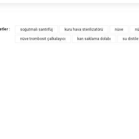
 ürünün fiyat bilgisi, resim, ürün açıklamalarında ve diğer konularda yetersiz gö
rüş ve önerileriniz için teşekkür ederiz.
Bu ürüne ilk yorum
etler :
soğutmalı santrifüj
kuru hava sterilizatörü
nüve
nü
Ürün resmi kalitesiz, bozuk veya görüntülenemiyor.
nüve trombosit çalkalayıcı
kan saklama dolabı
su distile
Yorum Y
Ürün açıklamasında eksik bilgiler bulunuyor.
Ürün bilgilerinde hatalar bulunuyor.
Ürün fiyatı diğer sitelerden daha pahalı.
Bu ürüne benzer farklı alternatifler olmalı.
Gönde