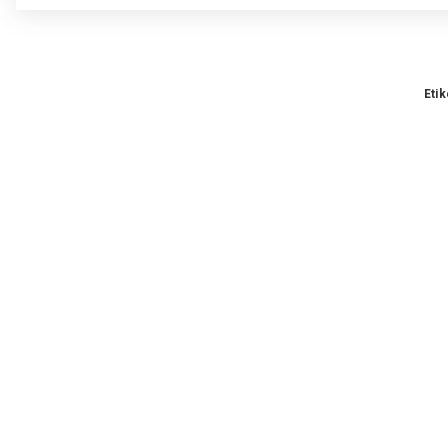
Bu
Gö
Etik