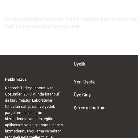
E-Bülten Aboneliği
Kampanyalardan haberdar olmak fırsatları kaçırmamak iç
mail bülten aboneliğine kayıt olun.
Üyelik
Hakkımızda
Yeni Üyelik
Nastech Turkey Laboratuvar
Çözümleri 2017 yılında İstanbul’
Üye Girişi
da kurulmuştur. Laboratuvar
Cihazları satışı, sarf ve yedek
Şifremi Unuttum
parça temini gibi ürün
hizmetlerinin yanında; eğitim,
aplikasyon ve satış sonrası servis
hizmetlerini, uygulama ve sektör
tecrübeli personellerimiz ile