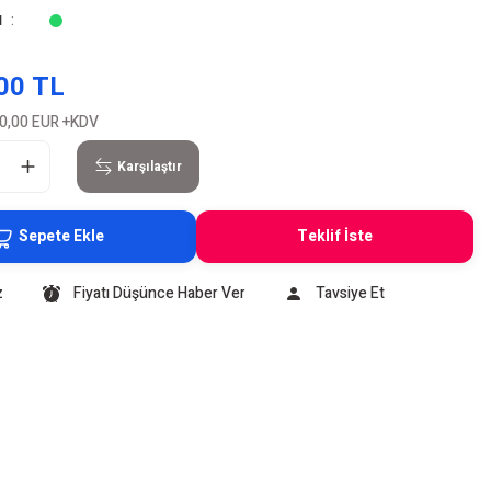
u
00 TL
0,00 EUR
+KDV
Karşılaştır
Sepete Ekle
Teklif İste
z
Fiyatı Düşünce Haber Ver
Tavsiye Et