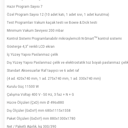
Hazır Program Sayısı 7
Özel Program Sayısı 12 (10 adet katı, 1 adet sıvı, 1 adet kurutma)
Test Programları Vakum kaçak testi ve Bowie & Dick testi
Minimum Vakum Seviyesi 200 mbar
Kontrol Sistemi Programlanabilir mikroişlemcili N-Smart™ kontrol sistemi
Gösterge 4,3" renkli LCD ekran
İç Yüzey Yapısı Paslanmaz çelik
Dış Yüzey Yapısı Paslanmaz çelik ve elektrostatik toz boyalı paslanmaz çeli
Standart Aksesuarlar Raf taşıyıcı ve 6 adet raf
(4 ad. 420x740 mm, 1 ad. 275x740 mm, 1 ad. 330x740 mm)
Kurulu Güç 11500 W
Çalışma Voltajı 400 V - 50 Hz, 3 faz + N + G
Hücre Ölçüleri (ÇxD) mm Ø 496x880
Dış Ölçüler (GxDxY) mm 680x1115x1558
Paket Ölçüleri (GxDxY) mm 880x1300x1780
Net / Paketli Ağırlık, kg 300/390