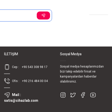
Sosyal Medya
İLETİŞİM
Sosyal Medya
Sosyal medya hesaplarımızdan
Cep :
+90 543 308 98 17
bizi takip edebilir fırsat ve
kampanyalardan haberdar
Ofis :
+90 216 484 00 04
olabilirsiniz.
Mail :
satis@cihazlab.com