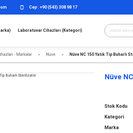
.com
Cep :
+90 (543) 308 98 17
Marka)
Laboratuvar Cihazları (Kategori)
hazları - Markalar
Nüve
Nüve NC 150 Yatık Tip Buharlı St
Nüve NC 
Stok Kodu
Kategori
Marka