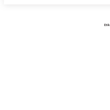
Bu
Gö
Etik