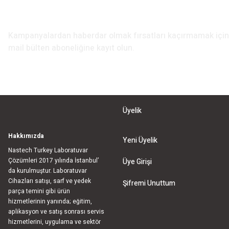
E-Bülten Aboneliği
Kampanyalardan haberdar olmak fırsatları kaçırmamak iç
mail bülten aboneliğine kayıt olun.
Üyelik
Hakkımızda
Yeni Üyelik
Nastech Turkey Laboratuvar
Çözümleri 2017 yılında İstanbul’
Üye Girişi
da kurulmuştur. Laboratuvar
Cihazları satışı, sarf ve yedek
Şifremi Unuttum
parça temini gibi ürün
hizmetlerinin yanında; eğitim,
aplikasyon ve satış sonrası servis
hizmetlerini, uygulama ve sektör