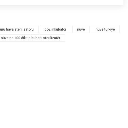
rdüğünüz noktaları öneri formunu kullanarak tarafımıza iletebilirsiniz.
u siz yapın!
uru hava sterilizatörü
co2 inkübatör
nüve
nüve türkiye
nüve nc 100 dik tip buharlı sterilizatör
az
r