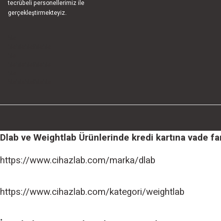
tecrübeli personellerimiz ile
gerçekleştirmekteyiz.
bla
blablablalblabla
bla
blablablalblabla
bla
blablablalblabla
Dlab ve Weightlab Ürünlerinde kredi kartına vade farks
https://www.cihazlab.com/marka/dlab
https://www.cihazlab.com/kategori/weightlab