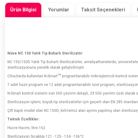
Ürün Bilgisi
Yorumlar
Taksit Seçenekleri
Nüve NC 150 Yatık Tip Buharlı Sterilizatör
NC 150/150D Yatık Tip Buharlı Sterilizatörler, ameliyathanelerde, üniversiteler
sterilizasyonuna yönelik olarak geliştirilmiştir.
Cihazlarda kullanılan N-Smart™ programlanabilir mikroişlemcili kontrol sistemi
7 adet hazır program ve 12 adet programlanabilir özel program, sterilizasyon 
N-Smart kontrol sistemi son 500 çevrimi detaylı, 29.500 çevrimi özet olarak s
Sterilizasyon işlemi, büyük tip sterilizatörler için geçerli olan EN 285 standa
Çift kapılı model olan NC 150D, kirli-temiz alan ayrımı yapılmış olan sterilizasy
Teknik Özellikler:
Hücre Hacmi, litre 162
Sterilizasyon Sıcaklığı 121 - 125 - 134 - 136°C