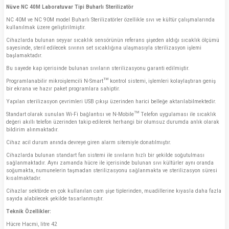
Nüve NC 40M Laboratuvar Tipi Buharlı Sterilizatör
NC 40M ve NC 90M model Buharlı Sterilizatörler özellikle sıvı ve kültür çalışmalarında
kullanılmak üzere geliştirilmiştir.
Cihazlarda bulunan seyyar sıcaklık sensörünün referans şişeden aldığı sıcaklık ölçümü
sayesinde, steril edilecek sıvının set sıcaklığına ulaşmasıyla sterilizasyon işlemi
başlamaktadır.
Bu sayede kap içerisinde bulunan sıvıların sterilizasyonu garanti edilmiştir.
Programlanabilir mikroişlemcili N-Smart™ kontrol sistemi, işlemleri kolaylaştıran geniş
bir ekrana ve hazır paket programlara sahiptir.
Yapılan sterilizasyon çevrimleri USB çıkışı üzerinden harici belleğe aktarılabilmektedir.
Standart olarak sunulan Wi-Fi bağlantısı ve N-Mobile™ Telefon uygulaması ile sıcaklık
değeri akıllı telefon üzerinden takip edilerek herhangi bir olumsuz durumda anlık olarak
bildirim alınmaktadır.
Cihaz acil durum anında devreye giren alarm sitemiyle donatılmıştır.
Cihazlarda bulunan standart fan sistemi ile sıvıların hızlı bir şekilde soğutulması
sağlanmaktadır. Aynı zamanda hücre ile içerisinde bulunan sıvı kültürler aynı oranda
soğumakta, numunelerin taşmadan sterilizasyonu sağlanmakta ve sterilizasyon süresi
kısalmaktadır.
Cihazlar sektörde en çok kullanılan cam şişe tiplerinden, muadillerine kıyasla daha fazla
sayıda alabilecek şekilde tasarlanmıştır.
Teknik Özellikler:
Hücre Hacmi, litre 42