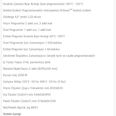
Sıcaklık Çalışma Ayar Aralığı (özel programlarda) 105°C - 135°C
Kontrol Sistemi Programlanabilir mikroişlemci N-Smart™ kontrol sistemi
Gösterge 4,3” renkli LCD ekran
Hazır Programlar 2 adet sıvı, 3 adet katı
Özel Programlar 1 adet sıvı, 1 adet katı
Eritme Programı Sıcaklık Ayar Aralığı 60°C- 100°C
Özel Programlar İçin Zamanlayıcı 1-300 dakika
Eritme Programı İçin Zamanlayıcı 1-60 dakika
Gecikmeli Başlatma Zamanlayıcısı Gerçek tarih ve saatle programlanabilir
İç Yüzey Yapısı 316L paslanmaz çelik
Standart Sepet Sayısı 2 adet (Ø295x242 mm)
Kurulu Güç 2500 W
Çalışma Voltajı 230 V - 50 Hz 400 V - 50 Hz (3 faz)
Hücre Ölçüleri (Çap x Yükseklik) mm Ø320x520
Dış Ölçüler (GxDxY) mm 544x565x990
Paket Ölçüleri (GxDxY) mm 570x660x1200
Net/Paketli Ağırlık, kg 80/91
Sistem İçeriği: