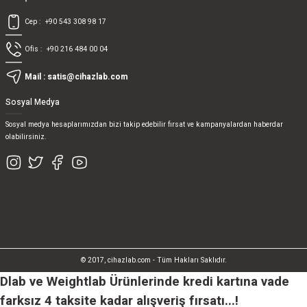
Cep :
+90 543 308 98 17
Ofis :
+90 216 484 00 04
Mail :
satis@cihazlab.com
Sosyal Medya
Sosyal medya hesaplarımızdan bizi takip edebilir fırsat ve kampanyalardan haberdar
olabilirsiniz.
© 2017, cihazlab.com - Tüm Hakları Saklıdır.
Dlab ve Weightlab Ürünlerinde kredi kartına vade
farksız 4 taksite kadar alışveriş fırsatı...!