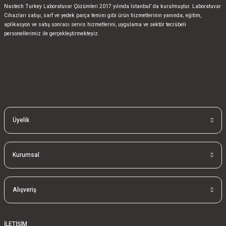
Nastech Turkey Laboratuvar Çözümleri 2017 yılında İstanbul’ da kurulmuştur. Laboratuvar
Cihazları satışı, sarf ve yedek parça temini gibi ürün hizmetlerinin yanında; eğitim,
aplikasyon ve satış sonrası servis hizmetlerini, uygulama ve sektör tecrübeli
personellerimiz ile gerçekleştirmekteyiz.
bla
blablablalblabla
bla
blablablalblabla
bla
blablablalblabla
Üyelik
Kurumsal
Alışveriş
İLETİŞİM