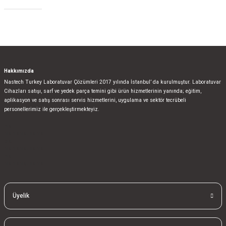
Sosyal Medya
Hakkımızda
Nastech Turkey Laboratuvar Çözümleri 2017 yılında İstanbul’ da kurulmuştur. Laboratuvar
Cihazları satışı, sarf ve yedek parça temini gibi ürün hizmetlerinin yanında; eğitim,
aplikasyon ve satış sonrası servis hizmetlerini, uygulama ve sektör tecrübeli
personellerimiz ile gerçekleştirmekteyiz.
bla
blablablalblabla
bla
blablablalblabla
bla
blablablalblabla
Üyelik