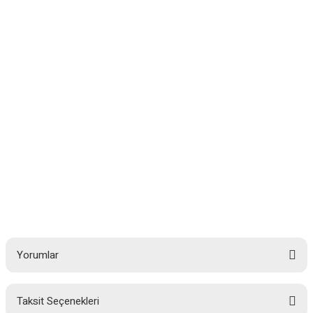
Yorumlar
Taksit Seçenekleri
Bu ürüne ilk yorumu siz yapın!