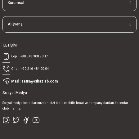
Kurumsal
Alışveriş
İLETİŞİM
Cep :
+90 543 308 98 17
Ofis :
+90 216 484 00 04
Mail :
satis@cihazlab.com
Sosyal Medya
Sosyal medya hesaplarımızdan bizi takip edebilir fırsat ve kampanyalardan haberdar
olabilirsiniz.