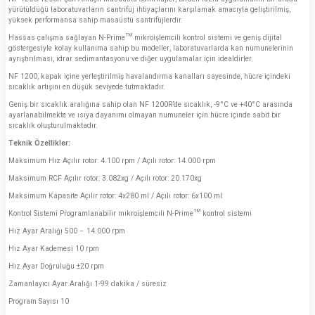
yürütüldüğü laboratuvarların santrifüj ihtiyaçlarını karşılamak amacıyla geliştirilmiş,
yüksek performansa sahip masaüstü santrifüjlerdir.
Hassas çalışma sağlayan N-Prime™ mikroişlemcili kontrol sistemi ve geniş dijital
göstergesiyle kolay kullanıma sahip bu modeller, laboratuvarlarda kan numunelerinin
ayrıştırılması, idrar sedimantasyonu ve diğer uygulamalar için idealdirler.
NF 1200, kapak içine yerleştirilmiş havalandırma kanalları sayesinde, hücre içindeki
sıcaklık artışını en düşük seviyede tutmaktadır.
Geniş bir sıcaklık aralığına sahip olan NF 1200R’de sıcaklık, -9°C ve +40°C arasında
ayarlanabilmekte ve ısıya dayanımı olmayan numuneler için hücre içinde sabit bir
sıcaklık oluşturulmaktadır.
Teknik Özellikler:
Maksimum Hız Açılır rotor: 4.100 rpm / Açılı rotor: 14.000 rpm
Maksimum RCF Açılır rotor: 3.082xg / Açılı rotor: 20.170xg
Maksimum Kapasite Açılır rotor: 4x280 ml / Açılı rotor: 6x100 ml
Kontrol Sistemi Programlanabilir mikroişlemcili N-Prime™ kontrol sistemi
Hız Ayar Aralığı 500 – 14.000 rpm
Hız Ayar Kademesi 10 rpm
Hız Ayar Doğruluğu ±20 rpm
Zamanlayıcı Ayar Aralığı 1-99 dakika / süresiz
Program Sayısı 10