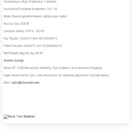
Zamanlayıcı Ayar Kademesi 1 dakika
Hızlanma/Frenleme Kademesi 10 / 10
Motor Bakım gerektirmeyen, indüksiyon motor
Kurulu Güç 500 W
Çalışma Voltajı 230 V - 50 Hz
Dış Ölçüler (GxDxY) mm 457x550x415
Paket Ölçüleri (GxDxY) mm 520x600x610
Net/Paketli Ağırlık, kg 42/47
Sistem İçeriği:
Nüve NF 1200 Masaüstü Santrifüj, Güç Kablosu ve Kullanma Kitapçığı.
Diğer aksesuarlar için; satış temsilcisi ile iletişime geçmenizi tavsiye ederiz.
Mail:
satis@cihazlab.com