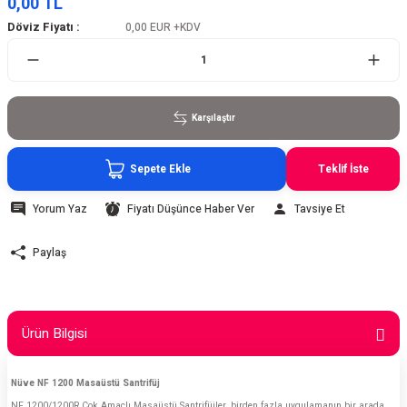
0,00 TL
Döviz Fiyatı :
0,00 EUR
+KDV
Karşılaştır
Sepete Ekle
Teklif İste
Yorum Yaz
Fiyatı Düşünce Haber Ver
Tavsiye Et
Paylaş
Ürün Bilgisi
Nüve NF 1200 Masaüstü Santrifüj
NF 1200/1200R Çok Amaçlı Masaüstü Santrifüjler, birden fazla uygulamanın bir arada