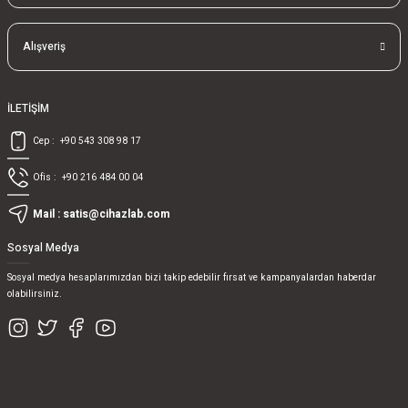
Alışveriş
İLETİŞİM
Cep :
+90 543 308 98 17
Ofis :
+90 216 484 00 04
Mail :
satis@cihazlab.com
Sosyal Medya
Sosyal medya hesaplarımızdan bizi takip edebilir fırsat ve kampanyalardan haberdar
olabilirsiniz.