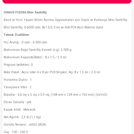
OHAUS FC5306 Mini Santrifüj
Basit ve Hızlı Yaşam Bilimi Ayırma Uygulamaları için Güçlü ve Kullanışlı Mini Santrifüj.
Mini Santrifüj, 0-6000 rpm, 8x1.5/2.0 ml ve 4x8 PCR Açılı Rotorlar dahil
Teknik Özellikler:
Hız Aralığı : 0 rpm ; 6.000 rpm
Maksimum Bağıl Santrifüj Kuvveti (x g): 2.000 g
Maksimum Kapasite(Rotor) : 8 x 1.5 / 2.0 ml
Program bellekleri: 0
Rotor Paket : Açısı rotor 4 x 8 yer PCR Stripleri; Açı 8 x 1.5 ml / 2.0 ml
Hızlanma Dişlisi : 1
Yavaşlama Vites : 2
Boyutlar : 6,6 inç x 5 inç x 5,9 inç (168 mm x 128 mm x 150 mm) (UxYxG)
Ekran Görüntü : yok
Kapak kilidi : Mekanik
Net Ağırlık : 2,3 lb (1,1 kg)
Gürültü Seviyesi : ≤60±2 dB(A)
Güç : 100 - 240 V