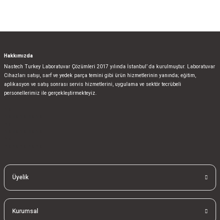
Hakkımızda
Nastech Turkey Laboratuvar Çözümleri 2017 yılında İstanbul’ da kurulmuştur. Laboratuvar
Cihazları satışı, sarf ve yedek parça temini gibi ürün hizmetlerinin yanında; eğitim,
aplikasyon ve satış sonrası servis hizmetlerini, uygulama ve sektör tecrübeli
personellerimiz ile gerçekleştirmekteyiz.
bla
blablablalblabla
bla
blablablalblabla
bla
blablablalblabla
Üyelik
Kurumsal