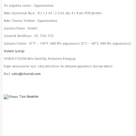
Ön soğutma süresi : Uygulanamaz
Rotor Uyumluluk Açısı : 8 x 1.5 ml / 2.0 ml; Açı 4 x 8 yer PCR Şeritleri
Rotor Tanıma Yöntemi : Uygulanamaz
Çalışma Süresi : Sürekli
Güvenlik Sertifikası : CE; TÜV; FCC
Çalışma Ortamı : 41°F – 104°F, %80 RH, yoğuşmasız (5°C – 40°C, %80 RH, yoğuşmasız)
Sistem İçeriği:
OHAUS FC5306 Mini Santrifüj, Kullanma Kitapçığı.
Diğer aksesuarlar için; satış temsilcisi ile iletişime geçmenizi tavsiye ederiz.
Mail:
satis@cihazlab.com