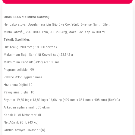
OHAUS FC5718 Mikro Santrifüj
Her Laboratuvar Uygulaması için Güçlü ve Çok Yönlü Evrensel Santrifüjler;
Mikro Santrifüj, 200-18000 rpm, RCF 23542g, Maks. Rot. Kap. 4x100 ml
Teknik Özellikler:
Hız Aralığı 200 rpm ; 18.000 dev/dak
Maksimum Bağıl Santrifüj Kuvveti (x g) 23,542 g
Maksimum Kapasite(Rotor) 4 x 100 ml
Program bellekleri 99
Pakette Rotor Uygulanamaz
Hızlanma Dişlisi 10
Yavaşlama Dişlisi 10
Boyutlar 19,65 inç x 13,82 inç x 16,06 inç (499 mm x 351 mm x 408 mm) (UxYxG)
Arkadan aydınlatmalı LCD ekran
Kapak kilidi Motor tahrikli
Net Ağırlık 95 lb (43 kg)
Gürültü Seviyesi ≤60±2 dB(A)