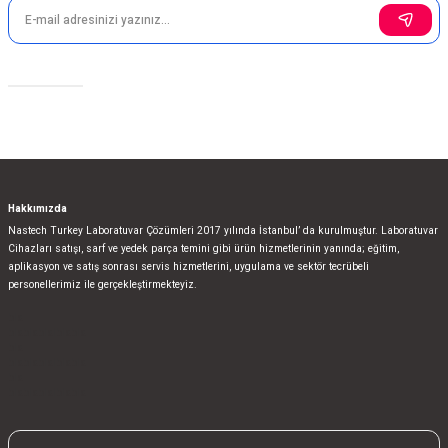
Gönder
Sosyal Medya
Hakkımızda
Nastech Turkey Laboratuvar Çözümleri 2017 yılında İstanbul’ da kurulmuştur. Laboratuvar
Cihazları satışı, sarf ve yedek parça temini gibi ürün hizmetlerinin yanında; eğitim,
aplikasyon ve satış sonrası servis hizmetlerini, uygulama ve sektör tecrübeli
personellerimiz ile gerçekleştirmekteyiz.
bla
blablablalblabla
bla
blablablalblabla
bla
blablablalblabla