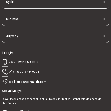
Üyelik
Kurumsal
Alışveriş
İLETİŞİM
Cep :
+90 543 308 98 17
Ofis :
+90 216 484 00 04
Mail :
satis@cihazlab.com
Sosyal Medya
Sosyal medya hesaplarımızdan bizi takip edebilir fırsat ve kampanyalardan haberdar
olabilirsiniz.