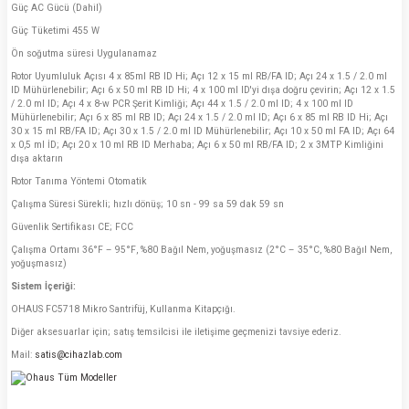
Güç AC Gücü (Dahil)
Güç Tüketimi 455 W
Ön soğutma süresi Uygulanamaz
Rotor Uyumluluk Açısı 4 x 85ml RB ID Hi; Açı 12 x 15 ml RB/FA ID; Açı 24 x 1.5 / 2.0 ml
ID Mühürlenebilir; Açı 6 x 50 ml RB ID Hi; 4 x 100 ml ID'yi dışa doğru çevirin; Açı 12 x 1.5
/ 2.0 ml ID; Açı 4 x 8-w PCR Şerit Kimliği; Açı 44 x 1.5 / 2.0 ml ID; 4 x 100 ml ID
Mühürlenebilir; Açı 6 x 85 ml RB ID; Açı 24 x 1.5 / 2.0 ml ID; Açı 6 x 85 ml RB ID Hi; Açı
30 x 15 ml RB/FA ID; Açı 30 x 1.5 / 2.0 ml ID Mühürlenebilir; Açı 10 x 50 ml FA ID; Açı 64
x 0,5 ml İD; Açı 20 x 10 ml RB ID Merhaba; Açı 6 x 50 ml RB/FA ID; 2 x 3MTP Kimliğini
dışa aktarın
Rotor Tanıma Yöntemi Otomatik
Çalışma Süresi Sürekli; hızlı dönüş; 10 sn - 99 sa 59 dak 59 sn
Güvenlik Sertifikası CE; FCC
Çalışma Ortamı 36°F – 95°F, %80 Bağıl Nem, yoğuşmasız (2°C – 35°C, %80 Bağıl Nem,
yoğuşmasız)
Sistem İçeriği:
OHAUS FC5718 Mikro Santrifüj, Kullanma Kitapçığı.
Diğer aksesuarlar için; satış temsilcisi ile iletişime geçmenizi tavsiye ederiz.
Mail:
satis@cihazlab.com