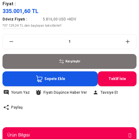
Fiyat :
335.001,60 TL
Döviz Fiyatı :
5.816,00 USD
+KDV
*37.129,34 TL den başlayan taksitlerle!!
Karşılaştır
Sepete Ekle
Teklif İste
Yorum Yaz
Fiyatı Düşünce Haber Ver
Tavsiye Et
Paylaş
Ürün Bilgisi