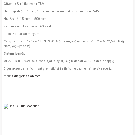
Güvenlik Sertifikasyonu TÜV
Hız Doğruluğu ±1 rpm, 100 rpm'nin üzerinde Ayarlanan hızın ±%1'i
Hız Aralığı 15 rpm – 500 rpm
Zamanlayıcı 1 saniye – 160 saat
Tepsi Yapısı Alüminyum
Çalışma Ortamı 14°F – 140°F, %80 Bağıl Nem, yoğuşmasız (-10°C – 60°C, %80 Bağıl
Nem, yoğuşmasız)
Sistem İçeriği:
OHAUS SHHD4525DG Orbital Çalkalayıcı, Güç Kablosu ve Kullanma Kitapçığı.
Diğer aksesuarlar için; satış temsilcisi ile iletişime geçmenizi tavsiye ederiz.
Mail:
satis@cihazlab.com