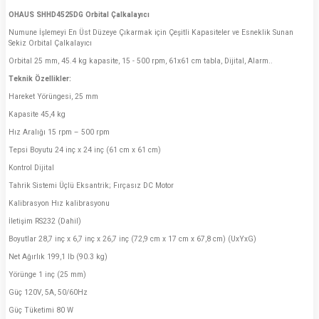
OHAUS SHHD4525DG Orbital Çalkalayıcı
Numune İşlemeyi En Üst Düzeye Çıkarmak için Çeşitli Kapasiteler ve Esneklik Sunan
Sekiz Orbital Çalkalayıcı
Orbital 25 mm, 45.4 kg kapasite, 15 - 500 rpm, 61x61 cm tabla, Dijital, Alarm..
Teknik Özellikler:
Hareket Yörüngesi, 25 mm
Kapasite 45,4 kg
Hız Aralığı 15 rpm – 500 rpm
Tepsi Boyutu 24 inç x 24 inç (61 cm x 61 cm)
Kontrol Dijital
Tahrik Sistemi Üçlü Eksantrik; Fırçasız DC Motor
Kalibrasyon Hız kalibrasyonu
İletişim RS232 (Dahil)
Boyutlar 28,7 inç x 6,7 inç x 26,7 inç (72,9 cm x 17 cm x 67,8 cm) (UxYxG)
Net Ağırlık 199,1 lb (90.3 kg)
Yörünge 1 inç (25 mm)
Güç 120V, 5A, 50/60Hz
Güç Tüketimi 80 W