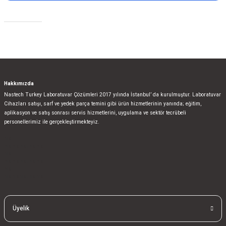
Gönder
Sosyal Medya
Hakkımızda
Nastech Turkey Laboratuvar Çözümleri 2017 yılında İstanbul’ da kurulmuştur. Laboratuvar
Cihazları satışı, sarf ve yedek parça temini gibi ürün hizmetlerinin yanında; eğitim,
aplikasyon ve satış sonrası servis hizmetlerini, uygulama ve sektör tecrübeli
personellerimiz ile gerçekleştirmekteyiz.
bla
blablablalblabla
bla
blablablalblabla
bla
blablablalblabla
Üyelik