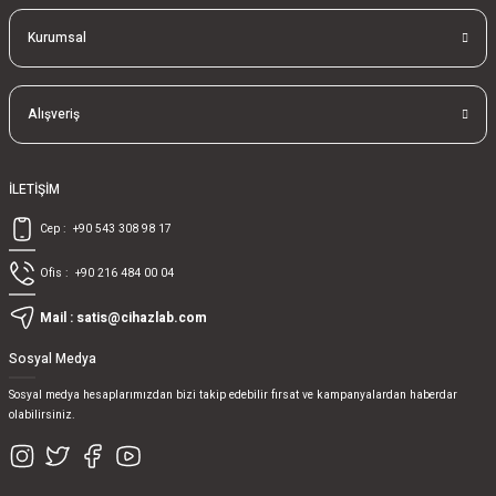
Kurumsal
Alışveriş
İLETİŞİM
Cep :
+90 543 308 98 17
Ofis :
+90 216 484 00 04
Mail :
satis@cihazlab.com
Sosyal Medya
Sosyal medya hesaplarımızdan bizi takip edebilir fırsat ve kampanyalardan haberdar
olabilirsiniz.