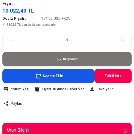
Fiyat :
10.022,40 TL
Döviz Fiyatı :
174,00 USD
+KDV
*1.110,82 TL den başlayan taksitlerle!!
Karşılaştır
Sepete Ekle
Teklif İste
Yorum Yaz
Fiyatı Düşünce Haber Ver
Tavsiye Et
Paylaş
Ürün Bilgisi