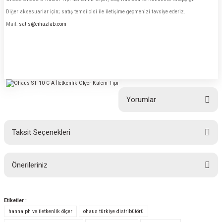
Diğer aksesuarlar için; satış temsilcisi ile iletişime geçmenizi tavsiye ederiz.
Mail:
satis@cihazlab.com
Yorumlar
Taksit Seçenekleri
Bu ürüne ilk yorumu siz yapın!
Önerileriniz
Yorum Yaz
Bu ürünün fiyat bilgisi, resim, ürün açıklamalarında ve diğer konularda
yetersiz gördüğünüz noktaları öneri formunu kullanarak tarafımıza
Etiketler :
iletebilirsiniz.
hanna ph ve iletkenlik ölçer
ohaus türkiye distribütörü
Görüş ve önerileriniz için teşekkür ederiz.