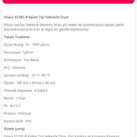
Ohaus ST20C-B Kalem Tipi İletkenlik Ölçer
Ohaus cep tipi iletkenlik ölçerlerin farklı altı modeli ile çözeltilerinizin toplam iyonik
konsantrasyonlarını hızlı ve doğru bir şekilde ölçebilirsiniz.
Teknik Özellikler:
Ölçüm Aralığı : 0 – 1999 µS/cm
Hassasiyet : 1µS/cm
Kalibrasyon : Tek Nokta
ATC : Otomatik
Çalışma sıcaklığı : 10 °C -40 °C
Ölçüler : 185 mm x 38 mm x 45 mm
Otomatik Kapanma : 6 Dakika
Ağırlık : 110 gr
Pil : 4×1.5 V
Pil ömrü : 200 Saat
Koruma Sınıfı : IP67
Sistem İçeriği:
Ohaus ST20C-B Kalem Tipi İletkenlik Ölçer, Güç Kablosu ve Kullanma Kitapçığı.