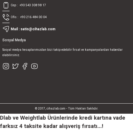
Cep :
+90 543 308 98 17
Ofis :
+90 216 484 00 04
Mail :
satis@cihazlab.com
Sosyal Medya
Sosyal medya hesaplarımızdan bizi takip edebilir fırsat ve kampanyalardan haberdar
olabilirsiniz.
© 2017, cihazlab.com - Tüm Hakları Saklıdır.
Dlab ve Weightlab Ürünlerinde kredi kartına vade
farksız 4 taksite kadar alışveriş fırsatı...!