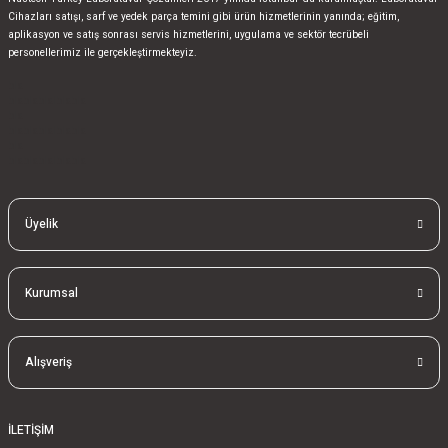
Cihazları satışı, sarf ve yedek parça temini gibi ürün hizmetlerinin yanında; eğitim,
aplikasyon ve satış sonrası servis hizmetlerini, uygulama ve sektör tecrübeli
personellerimiz ile gerçekleştirmekteyiz.
bla
blablablalblabla
bla
blablablalblabla
bla
blablablalblabla
Üyelik
Kurumsal
Alışveriş
İLETİŞİM