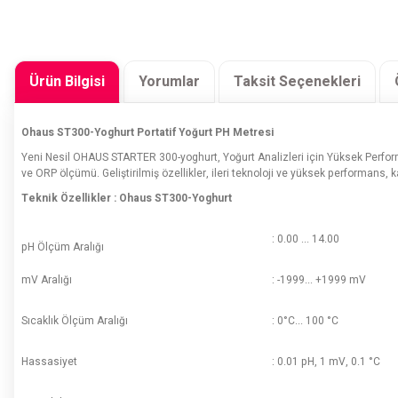
Ürün Bilgisi
Yorumlar
Taksit Seçenekleri
Ohaus ST300-Yoghurt Portatif Yoğurt PH Metresi
Yeni Nesil OHAUS STARTER 300-yoghurt, Yoğurt Analizleri için Yüksek Perform
ve ORP ölçümü. Geliştirilmiş özellikler, ileri teknoloji ve yüksek performans, k
Teknik Özellikler : Ohaus ST300-Yoghurt
: 0.00 ... 14.00
pH Ölçüm Aralığı
mV Aralığı
: -1999... +1999 mV
Sıcaklık Ölçüm Aralığı
: 0°C... 100 °C
Hassasiyet
: 0.01 pH, 1 mV, 0.1 °C