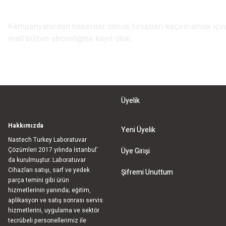
E-Bülten Aboneliği
Kampanyalardan haberdar olmak fırsatları kaçırmamak iç
mail bülten aboneliğine kayıt olun.
Üyelik
Hakkımızda
Yeni Üyelik
Nastech Turkey Laboratuvar
Çözümleri 2017 yılında İstanbul’
Üye Girişi
da kurulmuştur. Laboratuvar
Cihazları satışı, sarf ve yedek
Şifremi Unuttum
parça temini gibi ürün
hizmetlerinin yanında; eğitim,
aplikasyon ve satış sonrası servis
hizmetlerini, uygulama ve sektör
tecrübeli personellerimiz ile