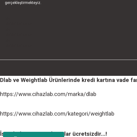
gerçekleştirmekteyiz.
bla
blablablalblabla
bla
blablablalblabla
bla
blablablalblabla
Dlab ve Weightlab Ürünlerinde kredi kartına vade farks
https://www.cihazlab.com/marka/dlab
https://www.cihazlab.com/kategori/weightlab
İstanbul içi tüm teslimatlar ücretsizdir...!