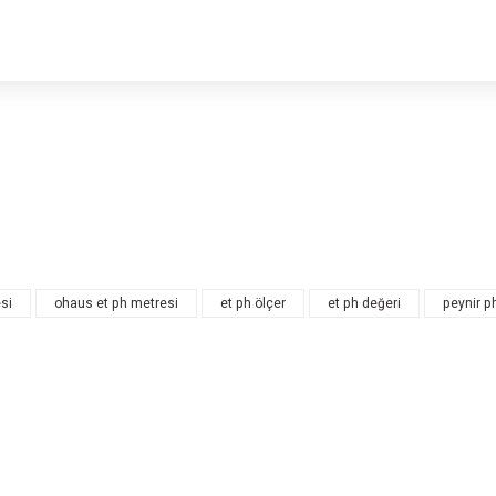
rsiz gördüğünüz noktaları öneri formunu kullanarak tarafımıza iletebilirsiniz.
Bu ürüne ilk yorumu siz yapın!
Yorum Yaz
hazları
si
ohaus et ph metresi
et ph ölçer
et ph değeri
peynir p
ü pH Metre
unuz
Gönder