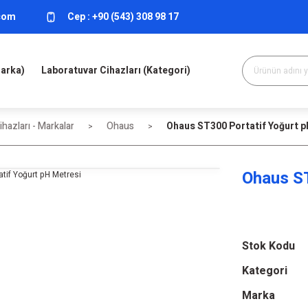
.com
Cep :
+90 (543) 308 98 17
Marka)
Laboratuvar Cihazları (Kategori)
hazları - Markalar
Ohaus
Ohaus ST300 Portatif Yoğurt p
Ohaus ST
Stok Kodu
Kategori
Marka