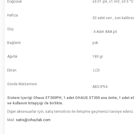
Doğruluk
:±0.01 pH, ±1 mV, ±0.5 °C
Hafıza
:30 adet veri , son kalib
Güç
: 4 Adet AAA pil
Bağlantı
:yok
Ağırlık
:180 gr
Ekran
: LCD
Gövde Malzemesi
:ABS IP54
Sistem İçeriği Ohaus ST300PH; 1 adet OHAUS ST300 ana ünite, 1 adet elektr
ve kullanım kitapçığı ile birlikte.
Diğer aksesuarlar için; satış temsilcisi ile iletişime geçmenizi tavsiye ederiz.
Mail:
satis@cihazlab.com