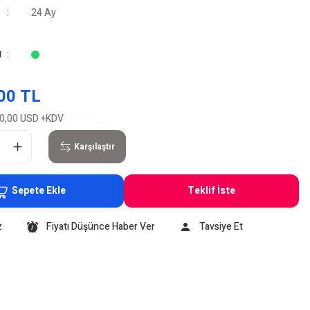
24 Ay
u
00 TL
0,00 USD
+KDV
Karşılaştır
Sepete Ekle
Teklif İste
z
Fiyatı Düşünce Haber Ver
Tavsiye Et