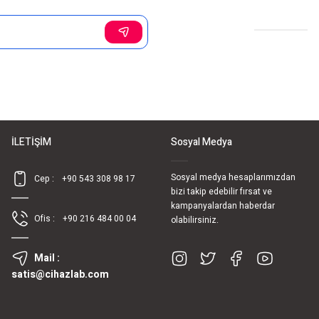
Sosyal Medya
İLETİŞİM
Sosyal Medya
Sosyal medya hesaplarımızdan
Cep :
+90 543 308 98 17
bizi takip edebilir fırsat ve
kampanyalardan haberdar
Ofis :
+90 216 484 00 04
olabilirsiniz.
Mail :
satis@cihazlab.com