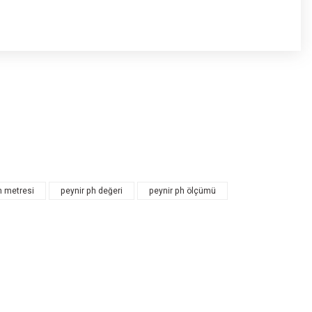
h metresi
peynir ph değeri
peynir ph ölçümü