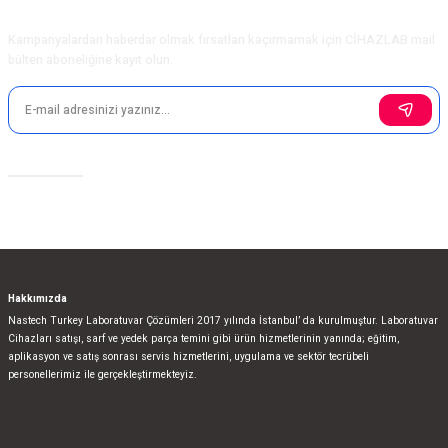
E-Bülten Aboneliği
Ürün fiyatı diğer sitelerden daha pahalı.
Kampanyalardan haberdar olmak fırsatları kaçırmamak için CİHAZLAB mail
Bu ürüne benzer farklı alternatifler olmalı.
bülten aboneliğine kayıt olun.
Sosyal Medya
Gönder
Hakkımızda
Nastech Turkey Laboratuvar Çözümleri 2017 yılında İstanbul’ da kurulmuştur. Laboratuvar
Cihazları satışı, sarf ve yedek parça temini gibi ürün hizmetlerinin yanında; eğitim,
aplikasyon ve satış sonrası servis hizmetlerini, uygulama ve sektör tecrübeli
personellerimiz ile gerçekleştirmekteyiz.
bla
blablablalblabla
bla