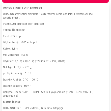
OHAUS STORP1 ORP Elektrodu
OHAUS Starter Serisi elektrotlar, tekrar tekrar kesin sonuçlar üretecek şekilde
tasarlanmıştır.
Plastik, Jel Elektrolit, ORP Elektrodu
Teknik Özellikler:
Elektrot Tipi : pH
Ölçüm Aralığı : 0,00 – 14 pH
Kablo : 1,1 m
Mil Malzemesi : Cam
Boyutlar : 4,7 inç x 0,47 inç (120 mm x 12 mm) (UxØ)
Net Ağırlık : 2,5 oz (70 g)
pH ölçüm aralığı : 0 ; 14
Sıcaklık Aralığı : 0 °C ; 100 °C
Sıcaklık Sensörü : Hayır
Çalışma Ortamı : 50°F – 104°F, %85 RH, yoğuşmasız (10°C – 40°C, %85 RH,
yoğuşmasız)
Sistem İçeriği:
OHAUS STORP1 ORP Elektrodu, Kullanma Kitapçığı.