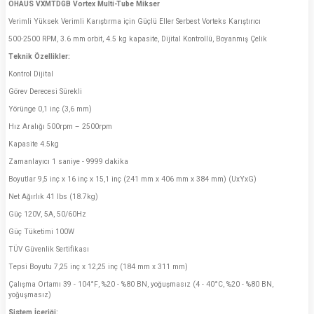
OHAUS
VXMTDGB Vortex Multi-Tube Mikser
Verimli Yüksek Verimli Karıştırma için Güçlü Eller Serbest Vorteks Karıştırıcı
500-2500 RPM, 3.6 mm orbit, 4.5 kg kapasite, Dijital Kontrollü, Boyanmış Çelik
Teknik Özellikler:
Kontrol Dijital
Görev Derecesi Sürekli
Yörünge 0,1 inç (3,6 mm)
Hız Aralığı 500rpm – 2500rpm
Kapasite 4.5kg
Zamanlayıcı 1 saniye - 9999 dakika
Boyutlar 9,5 inç x 16 inç x 15,1 inç (241 mm x 406 mm x 384 mm) (UxYxG)
Net Ağırlık 41 lbs (18.7kg)
Güç 120V, 5A, 50/60Hz
Güç Tüketimi 100W
TÜV Güvenlik Sertifikası
Tepsi Boyutu 7,25 inç x 12,25 inç (184 mm x 311 mm)
Çalışma Ortamı 39 - 104°F, %20 - %80 BN, yoğuşmasız (4 - 40°C, %20 - %80 BN,
yoğuşmasız)
Sistem İçeriği: