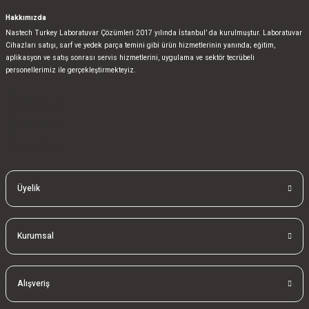
Hakkımızda
Nastech Turkey Laboratuvar Çözümleri 2017 yılında İstanbul’ da kurulmuştur. Laboratuvar
Cihazları satışı, sarf ve yedek parça temini gibi ürün hizmetlerinin yanında; eğitim,
aplikasyon ve satış sonrası servis hizmetlerini, uygulama ve sektör tecrübeli
personellerimiz ile gerçekleştirmekteyiz.
bla
blablablalblabla
bla
blablablalblabla
bla
blablablalblabla
Üyelik
Kurumsal
Alışveriş