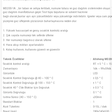
MD200-1A , bir taban ve sehpa tertibatı, numune tutucu ve gaz dağıtım sisteminden oluşur. Tes
gaz dağıtım manifoldunun geçer.Test tüpü boyutuna ve solvent hacmine
bağlı olarak,bunlar ayrı ayrı yükseltilebilir veya yüksekliğe indirilebilir. İğneler veya cam pipe
yüzeyine gaz üfleyerek çözücünün buharlaşmasına neden olur.
1. Yüksek hassasiyet ve geniş sıcaklık kontrolü aralığı
2. Çok sayıda numuneyi tek seferde üfleme
3. Her numuneyi bağımsız olarak üfleme
4. Hava akışı miktarı ayarlanabilir
5. Kolay kullanım; kullanımı güvenli ve güvenilir
Teknik Özellikler
:
Allsheng MD20
Sıcaklık kontrol aralığı
:
RT. + 5 ° C ~ 15
Zamanlayıcı
:
1dk ~ 99s59dk
Görüntüle
:
LED
Sıcaklık Kontrol Doğruluğu @ 40 ~ 100 ° C
:
± 0,5 ° C
Sıcaklık Kontrol Doğruluğu @ 100 ~ 150 ° C
:
± 1 ° C
Sıcaklık 40 ° C'de Bloklar İçin Doğruluk
:
± 0.3 ° C
Görüntü Doğruluğu
:
0.1 ° C
Isıtma Süresi (40 ~ 150 ° C)
:
≤30min
Standart Bloklar
:
1
Azot Tüketimi
:
0-15L / dak
Boyut (mm)
:
280x240x500