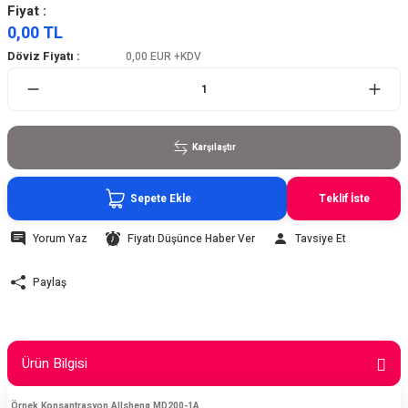
Fiyat :
0,00 TL
Döviz Fiyatı :
0,00 EUR
+KDV
Karşılaştır
Sepete Ekle
Teklif İste
Yorum Yaz
Fiyatı Düşünce Haber Ver
Tavsiye Et
Paylaş
Ürün Bilgisi
Örnek Konsantrasyon Allsheng MD200-1A