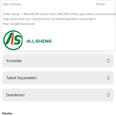
İğne Uzunluğu
:
80 mm
Sistem İçeriği : 1 Adet MD200-1A ana ünite,1 Adet Blok Ünitesi, güç kablosu ve kullanım kitapç
Diğer aksesuarlar için; satış temsilcisi ile iletişime geçmenizi tavsiye ederiz.
Mail: satis@cihazlab.com
Yorumlar
Taksit Seçenekleri
Bu ürüne ilk yorumu siz yapın!
Önerileriniz
Yorum Yaz
Bu ürünün fiyat bilgisi, resim, ürün açıklamalarında ve diğer konularda
yetersiz gördüğünüz noktaları öneri formunu kullanarak tarafımıza
Etiketler :