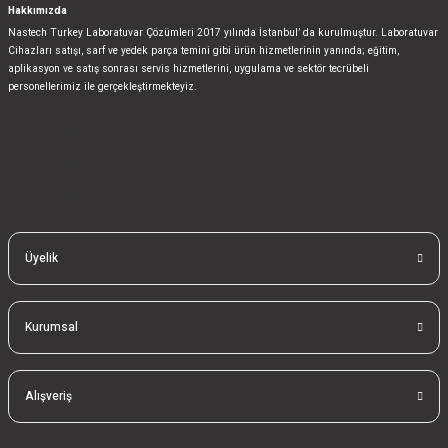
Hakkımızda
Nastech Turkey Laboratuvar Çözümleri 2017 yılında İstanbul’ da kurulmuştur. Laboratuvar
Cihazları satışı, sarf ve yedek parça temini gibi ürün hizmetlerinin yanında; eğitim,
aplikasyon ve satış sonrası servis hizmetlerini, uygulama ve sektör tecrübeli
personellerimiz ile gerçekleştirmekteyiz.
bla
blablablalblabla
bla
blablablalblabla
bla
blablablalblabla
Üyelik
Kurumsal
Alışveriş