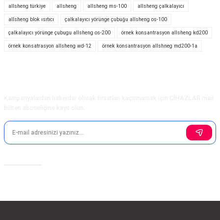
iletebilirsiniz.
allsheng türkiye
allsheng
allsheng ms-100
allsheng çalkalayıcı
Görüş ve önerileriniz için teşekkür ederiz.
allsheng blok ısıtıcı
çalkalayıcı yörünge çubuğu allsheng os-100
çalkalayıcı yörünge çubugu allsheng os-200
örnek konsantrasyon allsheng kd200
Ürün resmi kalitesiz, bozuk veya görüntülenemiyor.
örnek konsatrasyon allsheng wd-12
örnek konsantrasyon allshneg md200-1a
Ürün açıklamasında eksik bilgiler bulunuyor.
Ürün bilgilerinde hatalar bulunuyor.
Ürün fiyatı diğer sitelerden daha pahalı.
E-Bülten Aboneliği
Bu ürüne benzer farklı alternatifler olmalı.
Kampanyalardan haberdar olmak fırsatları kaçırmamak için CİHAZLAB mail
bülten aboneliğine kayıt olun.
Gönder
Sosyal Medya