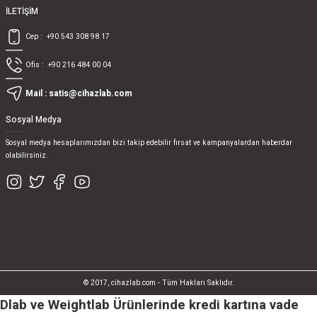
İLETİŞİM
Cep :
+90 543 308 98 17
Ofis :
+90 216 484 00 04
Mail :
satis@cihazlab.com
Sosyal Medya
Sosyal medya hesaplarımızdan bizi takip edebilir fırsat ve kampanyalardan haberdar
olabilirsiniz.
© 2017, cihazlab.com - Tüm Hakları Saklıdır.
Dlab ve Weightlab Ürünlerinde kredi kartına vade