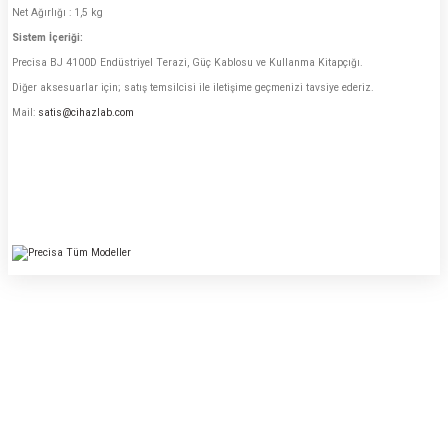
Net Ağırlığı : 1,5 kg
Sistem İçeriği:
Precisa BJ 4100D Endüstriyel Terazi, Güç Kablosu ve Kullanma Kitapçığı.
Diğer aksesuarlar için; satış temsilcisi ile iletişime geçmenizi tavsiye ederiz.
Mail:
satis@cihazlab.com