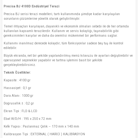
Precisa BJ 4100D Endüstriyel Terazi
Precisa BJ serisi terazi modelleri; tartı kullanımında şimdiye kadar karşılaşılan
sorunların çözümlerine yönelik olarak geliştirilmiştir.
Temel ihtiyaçları karşılayan, dayanıklı ve ekonomik olmaları sebebi ile de her ortamda
kullanılan kapsamlı terazilerdir. Kullanım ve servis kolaylığı, taşınabilirlik gibi
gereksinimleri karşılar ve daha da onemlisi mükemmel bir performans sağlar.
Kullanımı inanılmaz derecede kolaydır; tüm fonksiyonlar sadece beş tuş ile kontrol
edilebilir.
Büyük ekranda, net bir şekilde yapılandırılmış menü kılavuzu ile ayarları değiştirebilir ve
operasyonel seçenekler yapabilir ve tartma işlemini basit bir şekilde
gerçekleştirebilirsiniz.
Teknik Özellikler:
Kapasite : 4100 gr
Hassasiyet : 0,1 gr
Dara Alanı : 1000 gr
Doğrusallık ± : 0,2 gr
Ekran Tipi : FLD & LCD
Ebat W/D/H : 195 x 250 x 72 mm
Kefe Yapısı : Paslanmaz Çelik – 170 mm x 140 mm
Kalibrasyon Tipi : EXTERNAL ( HARİCİ ) KALİBRASYON