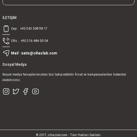
İLETİŞİM
Cep :
+90 543 308 98 17
Ofis :
+90 216 484 00 04
Mail :
satis@cihazlab.com
Sosyal Medya
Sosyal medya hesaplarımızdan bizi takip edebilir fırsat ve kampanyalardan haberdar
olabilirsiniz.
© 2017, cihazlab.com - Tüm Hakları Saklıdır.