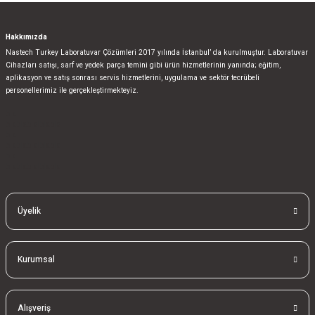
Fiyatı Sorunuz
Hakkımızda
Nastech Turkey Laboratuvar Çözümleri 2017 yılında İstanbul’ da kurulmuştur. Laboratuvar
Cihazları satışı, sarf ve yedek parça temini gibi ürün hizmetlerinin yanında; eğitim,
aplikasyon ve satış sonrası servis hizmetlerini, uygulama ve sektör tecrübeli
Ohaus Laboratuvar Cihazları
personellerimiz ile gerçekleştirmekteyiz.
Ohaus PAJ 4102CM Hassas Terazi 4100 gr/0,01gram (Otomatik Kalibrasyonlu
bla
blablablalblabla
bla
Fiyatı Sorunuz
blablablalblabla
bla
blablablalblabla
Üyelik
Kurumsal
Alışveriş