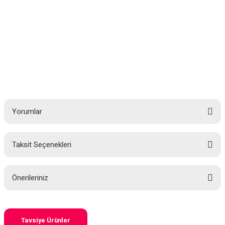
Yorumlar
Taksit Seçenekleri
Bu ürüne ilk yorumu siz yapın!
Önerileriniz
Yorum Yaz
Bu ürünün fiyat bilgisi, resim, ürün açıklamalarında ve diğer konularda
yetersiz gördüğünüz noktaları öneri formunu kullanarak tarafımıza
iletebilirsiniz.
Tavsiye Ürünler