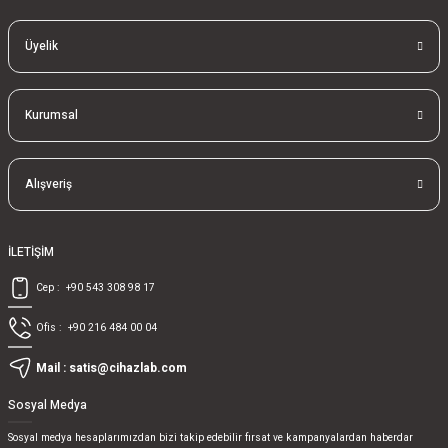
Üyelik
Kurumsal
Alışveriş
İLETİŞİM
Cep :
+90 543 308 98 17
Ofis :
+90 216 484 00 04
Mail :
satis@cihazlab.com
Sosyal Medya
Sosyal medya hesaplarımızdan bizi takip edebilir fırsat ve kampanyalardan haberdar