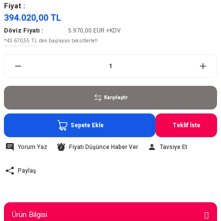
Fiyat :
394.020,00 TL
Döviz Fiyatı :
5.970,00 EUR
+KDV
*43.670,55 TL den başlayan taksitlerle!!
Karşılaştır
Sepete Ekle
Teklif İste
Yorum Yaz
Fiyatı Düşünce Haber Ver
Tavsiye Et
Paylaş
Ürün Bilgisi