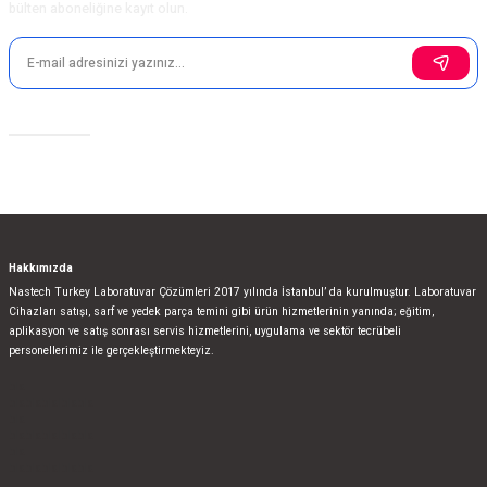
Ohaus PA423C Hassas Terazi 420 gr/1mg (Otomatik Kalibrasyonlu)
bülten aboneliğine kayıt olun.
Gönder
Fiyatı Sorunuz
Sosyal Medya
Ohaus Laboratuvar Cihazları
Ohaus PA423 Hassas Terazi 420 gr/1mg (Manuel Kalibrasyonlu)
Fiyatı Sorunuz
Hakkımızda
Nastech Turkey Laboratuvar Çözümleri 2017 yılında İstanbul’ da kurulmuştur. Laboratuvar
Cihazları satışı, sarf ve yedek parça temini gibi ürün hizmetlerinin yanında; eğitim,
aplikasyon ve satış sonrası servis hizmetlerini, uygulama ve sektör tecrübeli
Ohaus Laboratuvar Cihazları
personellerimiz ile gerçekleştirmekteyiz.
Ohaus PAJ 4102CM Hassas Terazi 4100 gr/0,01gram (Otomatik Kalibrasyonlu
bla
blablablalblabla
bla
Fiyatı Sorunuz
blablablalblabla
bla
blablablalblabla