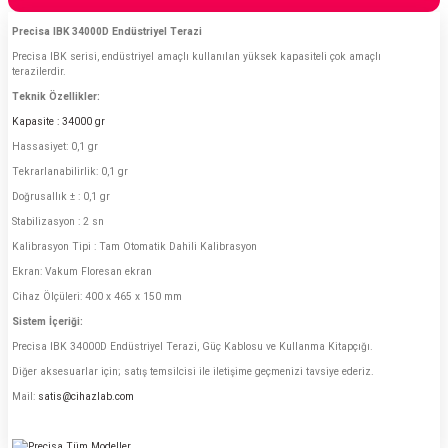
Precisa IBK 34000D Endüstriyel Terazi
Precisa IBK serisi, endüstriyel amaçlı kullanılan yüksek kapasiteli çok amaçlı
terazilerdir.
Teknik Özellikler:
Kapasite : 34000 gr
Hassasiyet: 0,1 gr
Tekrarlanabilirlik: 0,1 gr
Doğrusallık ± : 0,1 gr
Stabilizasyon : 2 sn
Kalibrasyon Tipi : Tam Otomatik Dahili Kalibrasyon
Ekran: Vakum Floresan ekran
Cihaz Ölçüleri: 400 x 465 x 150 mm
Sistem İçeriği:
Precisa IBK 34000D Endüstriyel Terazi, Güç Kablosu ve Kullanma Kitapçığı.
Diğer aksesuarlar için; satış temsilcisi ile iletişime geçmenizi tavsiye ederiz.
Mail:
satis@cihazlab.com