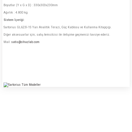
Boyutlar (Y x G x D) : 330x303x230mm
Ağırlık : 4.800 kg
Sistem İçeriği:
Sartorius GL623İ-1S Yarı Analitik Terazi, Güç Kablosu ve Kullanma Kitapçığı.
Diğer aksesuarlar için; satış temsilcisi ile iletişime geçmenizi tavsiye ederiz.
Mail:
satis@cihazlab.com