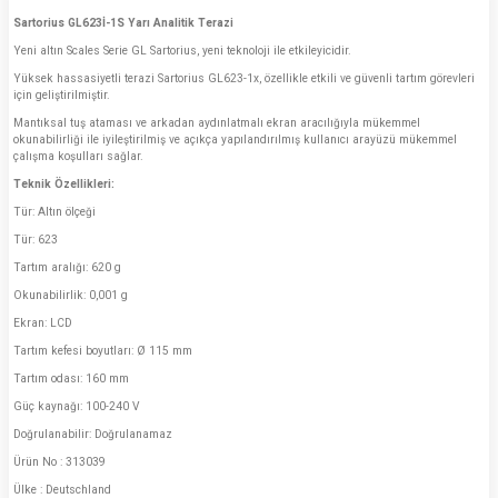
Sartorius GL623İ-1S Yarı Analitik Terazi
Yeni altın Scales Serie GL Sartorius, yeni teknoloji ile etkileyicidir.
Yüksek hassasiyetli terazi Sartorius GL623-1x, özellikle etkili ve güvenli tartım görevleri
için geliştirilmiştir.
Mantıksal tuş ataması ve arkadan aydınlatmalı ekran aracılığıyla mükemmel
okunabilirliği ile iyileştirilmiş ve açıkça yapılandırılmış kullanıcı arayüzü mükemmel
çalışma koşulları sağlar.
Teknik Özellikleri:
Tür: Altın ölçeği
Tür: 623
Tartım aralığı: 620 g
Okunabilirlik: 0,001 g
Ekran: LCD
Tartım kefesi boyutları: Ø 115 mm
Tartım odası: 160 mm
Güç kaynağı: 100-240 V
Doğrulanabilir: Doğrulanamaz
Ürün No : 313039
Ülke : Deutschland