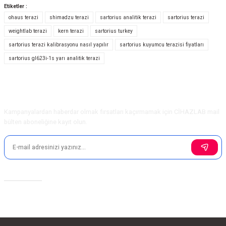
yetersiz gördüğünüz noktaları öneri formunu kullanarak tarafımıza
Etiketler :
iletebilirsiniz.
ohaus terazi
shimadzu terazi
sartorius analitik terazi
sartorius terazi
Görüş ve önerileriniz için teşekkür ederiz.
weightlab terazi
kern terazi
sartorius turkey
sartorius terazi kalibrasyonu nasıl yapılır
sartorius kuyumcu terazisi fiyatları
Ürün resmi kalitesiz, bozuk veya görüntülenemiyor.
sartorius gl623i-1s yarı analitik terazi
Ürün açıklamasında eksik bilgiler bulunuyor.
Ürün bilgilerinde hatalar bulunuyor.
Ürün fiyatı diğer sitelerden daha pahalı.
E-Bülten Aboneliği
Bu ürüne benzer farklı alternatifler olmalı.
Kampanyalardan haberdar olmak fırsatları kaçırmamak için CİHAZLAB mail
bülten aboneliğine kayıt olun.
Gönder
Sosyal Medya