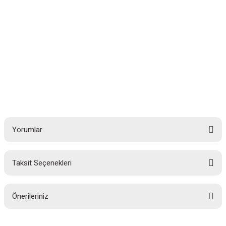
Yorumlar
Taksit Seçenekleri
Bu ürüne ilk yorumu siz yapın!
Önerileriniz
Yorum Yaz
Bu ürünün fiyat bilgisi, resim, ürün açıklamalarında ve diğer konularda