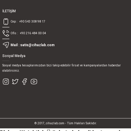
İLETİŞİM
Cep :
+90 543 308 98 17
Ofis :
+90 216 484 00 04
Mail :
satis@cihazlab.com
Sosyal Medya
Sosyal medya hesaplarımızdan bizi takip edebilir fırsat ve kampanyalardan haberdar
olabilirsiniz.
© 2017, cihazlab.com - Tüm Hakları Saklıdır.