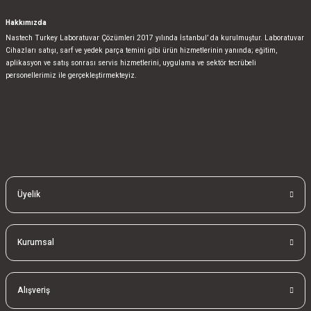
Hakkımızda
Nastech Turkey Laboratuvar Çözümleri 2017 yılında İstanbul’ da kurulmuştur. Laboratuvar
Cihazları satışı, sarf ve yedek parça temini gibi ürün hizmetlerinin yanında; eğitim,
aplikasyon ve satış sonrası servis hizmetlerini, uygulama ve sektör tecrübeli
personellerimiz ile gerçekleştirmekteyiz.
bla
blablablalblabla
bla
blablablalblabla
bla
blablablalblabla
Üyelik
Kurumsal
Alışveriş