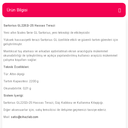
Ürün Bilgisi
Sartorius GL2202i-2S Hassas Terazi
Yeni altın Scales Serie GL Sartorius, yeni teknoloji ile etkileyicidir.
Yüksek hassasiyetli terazi Sartorius GL özellikle etkili ve güvenli tartım görevleri için
geliştirilmiştir.
Mantıksal tuş ataması ve arkadan aydınlatmalı ekran aracılığıyla mükemmel
okunabilirliği ile iyileştirilmiş ve açıkça yapılandırılmış kullanıcı arayüzü mükemmel
çalışma koşulları sağlar.
Teknik Özellikleri:
Tür: Altın ölçeği
Tartım Kapasitesi: 2200 g
Okunabilirlik: 0,01 g
Sistem İçeriği:
Sartorius GL2202i-2S Hassas Terazi, Güç Kablosu ve Kullanma Kitapçığı.
Diğer aksesuarlar için; satış temsilcisi ile iletişime geçmenizi tavsiye ederiz.
Mail:
satis@cihazlab.com