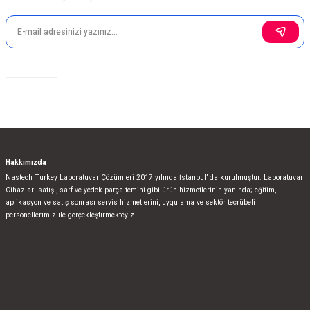
Gönder
Sosyal Medya
Hakkımızda
Nastech Turkey Laboratuvar Çözümleri 2017 yılında İstanbul’ da kurulmuştur. Laboratuvar
Cihazları satışı, sarf ve yedek parça temini gibi ürün hizmetlerinin yanında; eğitim,
aplikasyon ve satış sonrası servis hizmetlerini, uygulama ve sektör tecrübeli
personellerimiz ile gerçekleştirmekteyiz.
bla
blablablalblabla
bla
blablablalblabla
bla
blablablalblabla