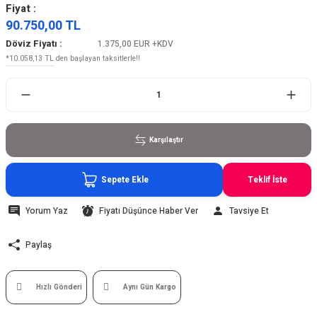
Fiyat :
90.750,00 TL
Döviz Fiyatı :
1.375,00 EUR
+KDV
*10.058,13 TL den başlayan taksitlerle!!
Karşılaştır
Sepete Ekle
Teklif İste
Yorum Yaz
Fiyatı Düşünce Haber Ver
Tavsiye Et
Paylaş
Hızlı Gönderi
Aynı Gün Kargo