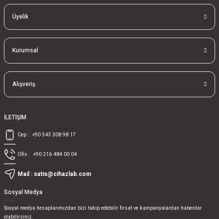
Üyelik
Kurumsal
Alışveriş
İLETİŞİM
Cep :
+90 543 308 98 17
Ofis :
+90 216 484 00 04
Mail :
satis@cihazlab.com
Sosyal Medya
Sosyal medya hesaplarımızdan bizi takip edebilir fırsat ve kampanyalardan haberdar
olabilirsiniz.