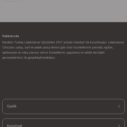
İklimlendirme Kabinleri
Gönder
brand
İletkenlik Elektrodları ve
Diğerleri
Funke Gerber
İletkenlik Ölçerler
Hakkımızda
Haier
Nastech Turkey Laboratuvar Çözümleri 2017 yılında İstanbul’ da kurulmuştur. Laboratuvar
İnkübatörler
Cihazları satışı, sarf ve yedek parça temini gibi ürün hizmetlerinin yanında; eğitim,
Weightlab
aplikasyon ve satış sonrası servis hizmetlerini, uygulama ve sektör tecrübeli
personellerimiz ile gerçekleştirmekteyiz.
Karbondioksitli
İnkübatörler
LAMY Rheology
bla
blablablalblabla
bla
Karl Fischer Titratörler
Mbraun
blablablalblabla
bla
blablablalblabla
Kimyasal Saklama
Kern
Dolapları
Üyelik
Yooning
Kit Saklama Dolapları
UVP
Klimatik Test Kabinleri
Kurumsal