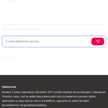
Ürün açıklamasında eksik bilgiler bulunuyor.
Ürün bilgilerinde hatalar bulunuyor.
Ürün fiyatı diğer sitelerden daha pahalı.
E-Bülten Aboneliği
Bu ürüne benzer farklı alternatifler olmalı.
Kampanyalardan haberdar olmak fırsatları kaçırmamak için CİHAZLAB mail
bülten aboneliğine kayıt olun.
Gönder
Sosyal Medya
Hakkımızda
Nastech Turkey Laboratuvar Çözümleri 2017 yılında İstanbul’ da kurulmuştur. Laboratuvar
Cihazları satışı, sarf ve yedek parça temini gibi ürün hizmetlerinin yanında; eğitim,
aplikasyon ve satış sonrası servis hizmetlerini, uygulama ve sektör tecrübeli
personellerimiz ile gerçekleştirmekteyiz.