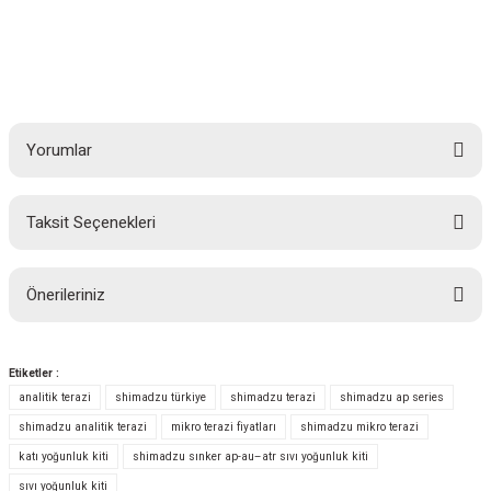
Yorumlar
Taksit Seçenekleri
Bu ürüne ilk yorumu siz yapın!
Önerileriniz
Yorum Yaz
Bu ürünün fiyat bilgisi, resim, ürün açıklamalarında ve diğer konularda
yetersiz gördüğünüz noktaları öneri formunu kullanarak tarafımıza
Etiketler :
iletebilirsiniz.
analitik terazi
shimadzu türkiye
shimadzu terazi
shimadzu ap series
Görüş ve önerileriniz için teşekkür ederiz.
shimadzu analitik terazi
mikro terazi fiyatları
shimadzu mikro terazi
katı yoğunluk kiti
shimadzu sınker ap-au–atr sıvı yoğunluk kiti
Ürün resmi kalitesiz, bozuk veya görüntülenemiyor.
sıvı yoğunluk kiti