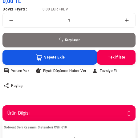
0,00 TL
Döviz Fiyatı :
0,00 EUR
+KDV
Karşılaştır
Sepete Ekle
Teklif İste
Yorum Yaz
Fiyatı Düşünce Haber Ver
Tavsiye Et
Paylaş
Ürün Bilgisi
Solvent Geri Kazanım Sistemleri CSH 610