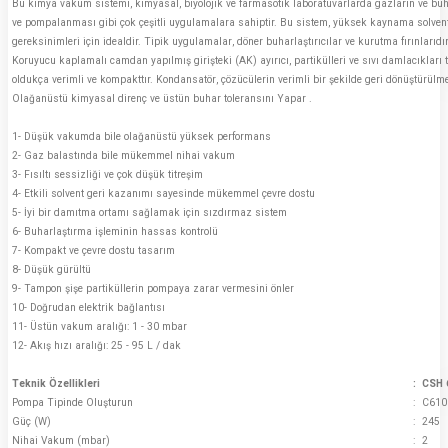
Bu kimya vakum sistemi, kimyasal, biyolojik ve farmasötik laboratuvarlarda gazların ve buha
ve pompalanması gibi çok çeşitli uygulamalara sahiptir. Bu sistem, yüksek kaynama solven
gereksinimleri için idealdir. Tipik uygulamalar, döner buharlaştırıcılar ve kurutma fırınlarıdır
Koruyucu kaplamalı camdan yapılmış girişteki (AK) ayırıcı, partikülleri ve sıvı damlacıkları t
oldukça verimli ve kompakttır. Kondansatör, çözücülerin verimli bir şekilde geri dönüştürülm
Olağanüstü kimyasal direnç ve üstün buhar toleransını Yapar .
1- Düşük vakumda bile olağanüstü yüksek performans
2- Gaz balastında bile mükemmel nihai vakum
3- Fısıltı sessizliği ve çok düşük titreşim
4- Etkili solvent geri kazanımı sayesinde mükemmel çevre dostu
5- İyi bir damıtma ortamı sağlamak için sızdırmaz sistem
6- Buharlaştırma işleminin hassas kontrolü
7- Kompakt ve çevre dostu tasarım
8- Düşük gürültü
9- Tampon şişe partiküllerin pompaya zarar vermesini önler
10- Doğrudan elektrik bağlantısı
11- Üstün vakum aralığı: 1 - 30 mbar
12- Akış hızı aralığı: 25 - 95 L / dak
Teknik Özellikleri
:
CSH 
Pompa Tipinde Oluşturun
:
C610
Güç (W)
:
245
Nihai Vakum (mbar)
:
2