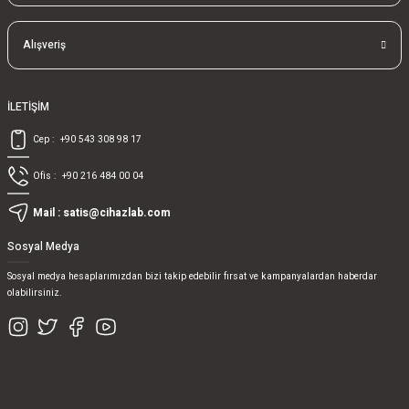
Alışveriş
İLETİŞİM
Cep :
+90 543 308 98 17
Ofis :
+90 216 484 00 04
Mail :
satis@cihazlab.com
Sosyal Medya
Sosyal medya hesaplarımızdan bizi takip edebilir fırsat ve kampanyalardan haberdar
olabilirsiniz.