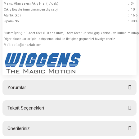
Maks. Alan sayısı Akış Hızı (l / dak)
:
34
Çıkış Boyutu (mm cinsinden dış çap)
:
10
Ağırlık (kg)
:
16.6
Sipariş No.
:
9005
Sistem İçeriği : 1 Adet CSH 610 ana ünite,1 Adet Rotar Ünitesi, güç kablosu ve kullanım kitapçı
Diğer aksesuarlar için; satış temsilcisi ile iletişime geçmenizi tavsiye ederiz.
Mail: satis@cihazlab.com
Yorumlar
Taksit Seçenekleri
Bu ürüne ilk yorumu siz yapın!
Önerileriniz
Yorum Yaz