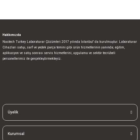
Hakkımızda
Nastech Turkey Laboratuvar Çözümleri 2017 yılında İstanbul’ da kurulmuştur. Laboratuvar
Cihazları satışı, sarf ve yedek parça temini gibi ürün hizmetlerinin yanında; eğitim,
aplikasyon ve satış sonrası servis hizmetlerini, uygulama ve sektör tecrübeli
personellerimiz ile gerçekleştirmekteyiz.
bla
blablablalblabla
bla
blablablalblabla
bla
blablablalblabla
Üyelik
Kurumsal