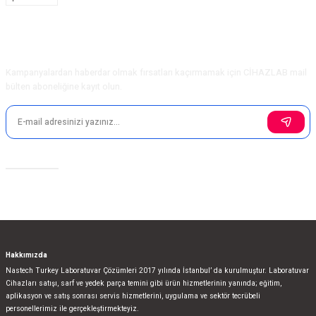
Bu ürüne benzer farklı alternatifler olmalı.
E-Bülten Aboneliği
Kampanyalardan haberdar olmak fırsatları kaçırmamak için CİHAZLAB mail
bülten aboneliğine kayıt olun.
Gönder
Sosyal Medya
Hakkımızda
Nastech Turkey Laboratuvar Çözümleri 2017 yılında İstanbul’ da kurulmuştur. Laboratuvar
Cihazları satışı, sarf ve yedek parça temini gibi ürün hizmetlerinin yanında; eğitim,
aplikasyon ve satış sonrası servis hizmetlerini, uygulama ve sektör tecrübeli
personellerimiz ile gerçekleştirmekteyiz.