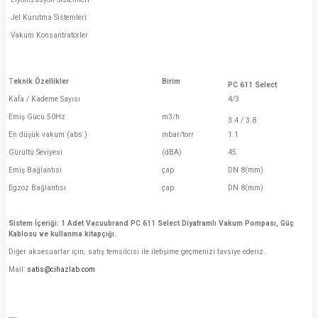
·Jel Kurutma Sistemleri
·Vakum Konsantratörler
T
eknik Özellikler
Birim
PC 611 Select
Kafa / Kademe Sayısı
4/3
Emiş Gücü 50Hz
m3/h
3.4 / 3.8
En düşük vakum (abs.)
mbar/torr
1.1
Gürültü Seviyesi
(dBA)
45
Emiş Bağlantısı
çap
DN 8(mm)
Egzoz Bağlantısı
çap
DN 8(mm)
Sistem İçeriği: 1 Adet Vacuubrand
PC 611 Select Diyaframlı Vakum Pompası, Güç
Kablosu ve kullanma kitapçığı.
Diğer aksesuarlar için; satış temsilcisi ile iletişime geçmenizi tavsiye ederiz.
Mail:
satis@cihazlab.com