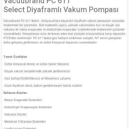
Vacuubrand PC 611
Select Diyaframlı Vakum Pompası
Vacuubrand PC 611 Select ; Kimyasallara dayanıklı diyafram vakum pompaları arasında
mükemmel bir çözümdür. Dört kademeli yapısı, yüksek vakumlama hızı ve düşük son
vakumu ile rotary evaporatör ve endüstriyel evaporatör sistemlerinde mükemmel çözümler
sunmaktadır. Pompalanan ürün ile temas eden tüm yüzeyler kimyasallara karşı dayanıklı
PTFE’den üretilmiştir. PC 611 Select gaz ballast sistemine sahiptir. NT serisi pompalar
daha gelişmiş performans ve üstün kimyasal dayanımı sunmaktadır.
Temel Özellikler
·Üstün kimyasal direnç ve üstün buhar toleransı
·Düşük vakum seviyelerinde yüksek performanslı
·Gaz ballast SistemiSessiz ve titreşimsiz çalışma
·Uzun diyafram ömrü, bakım gerektirmeyen tahrik sistemi
Kullanım Alanları
·Rotary Evaporatör Sistemleri
·Endüstriyel Evaporasyon Sistemleri
·Vakumlu Etüvler
·Membran Filtrasyon Sistemleri
·Liyoflizasyon Sistemleri