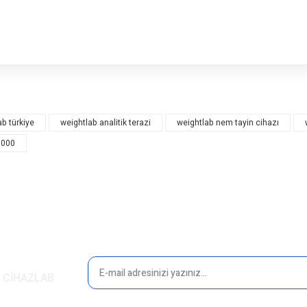
rsiz gördüğünüz noktaları öneri formunu kullanarak tarafımıza iletebilirsiniz.
Bu ürüne ilk yorumu siz yapın!
ab türkiye
weightlab analitik terazi
weightlab nem tayin cihazı
5000
Yorum Yaz
in CİHAZLAB
Gönder