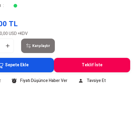
u
00 TL
0,00 USD
+KDV
Karşılaştır
Sepete Ekle
Teklif İste
z
Fiyatı Düşünce Haber Ver
Tavsiye Et