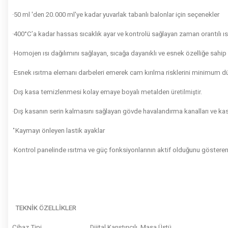
·50 ml 'den 20.000 ml'ye kadar yuvarlak tabanlı balonlar için seçenekler
·400°C’a kadar hassas sıcaklık ayar ve kontrolü sağlayan zaman orantılı ı
·Homojen ısı dağılımını sağlayan, sıcağa dayanıklı ve esnek özelliğe sahip 
·Esnek ısıtma elemanı darbeleri emerek cam kırılma risklerini minimum düz
·Dış kasa temizlenmesi kolay emaye boyalı metalden
üretilmiştir.
·Dış kasanın serin kalmasını sağlayan gövde havalandırma kanalları ve ka
·
Kaymayı önleyen lastik ayaklar
·Kontrol panelinde ısıtma ve güç
fonksiyonlarının aktif olduğunu gösteren 
TEKNİK ÖZELLİKLER
Cihaz Tipi
Dijital Karıştırıcılı, Masa Üstü