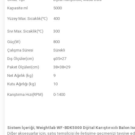
Kapasite ml
5000
Yüzey Max. Sıcaklık(℃)
400
Sıvı Max. Sıcaklık(℃)
300
Güç(W)
800
Çalışma Süresi
Sürekli
Dış Ölçüler(cm)
φ35×27
Paket Ölçüleri(cm)
38×38×29
Net Ağırlık (kg)
9
Kutu Ağırlığı (kg)
10
Karıştırma Hızı(RPM)
0-1400
Sistem İçeriği; Weightlab WF-BDK5000 Dijital Karıştırıcılı Balon Isıt
Diğer aksesuarlar için; satış temsilcisi ile iletişime geçmenizi tavsiye ed