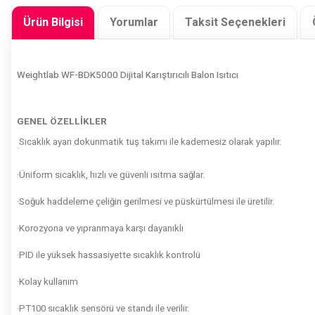
Ürün Bilgisi
Yorumlar
Taksit Seçenekleri
Weightlab WF-BDK5000 Dijital Karıştırıcılı Balon Isıtıcı
GENEL ÖZELLİKLER
Sıcaklık ayarı dokunmatik tuş takımı ile kademesiz olarak yapılır.
·
·Üniform sıcaklık, hızlı ve güvenli ısıtma sağlar.
·Soğuk haddeleme çeliğin gerilmesi ve püskürtülmesi ile üretilir.
·Korozyona ve yıpranmaya karşı dayanıklı
·PID ile yüksek hassasiyette sıcaklık kontrolü
·Kolay kullanım
·PT100 sıcaklık sensörü ve standı ile verilir.