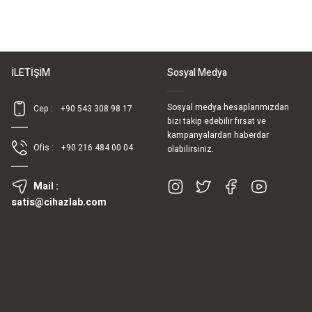
İLETİŞİM
Sosyal Medya
Sosyal medya hesaplarımızdan
Cep :
+90 543 308 98 17
bizi takip edebilir fırsat ve
kampanyalardan haberdar
Ofis :
+90 216 484 00 04
olabilirsiniz.
Mail :
satis@cihazlab.com