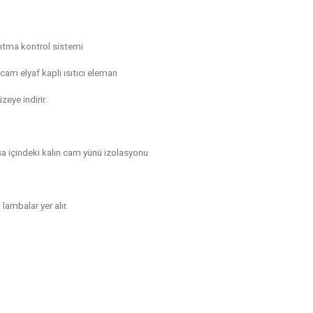
sıtma kontrol sistemi
cam elyaf kaplı ısıtıcı eleman
eye indirir.
sa içindeki kalın cam yünü izolasyonu
lambalar yer alır.