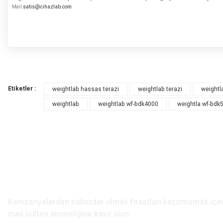
satis@cihazlab.com
Mail
:
Bu ürünün fiyat bilgisi, resim, ürün açıklamalarında ve diğer konularda yete
Görüş ve önerileriniz için teşekkür ederiz.
Etiketler :
weightlab hassas terazi
weightlab terazi
weightl
Ürün resmi kalitesiz, bozuk veya görüntülenemiyor.
weightlab
weightlab wf-bdk4000
weightla wf-bdk
Ürün açıklamasında eksik bilgiler bulunuyor.
Ürün bilgilerinde hatalar bulunuyor.
Ürün fiyatı diğer sitelerden daha pahalı.
Bu ürüne benzer farklı alternatifler olmalı.
E-Bülten Aboneliği
Kampanyalardan haberdar olmak fırsatları kaçırmamak iç
mail bülten aboneliğine kayıt olun.