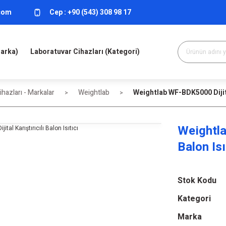
.com
Cep :
+90 (543) 308 98 17
Marka)
Laboratuvar Cihazları (Kategori)
hazları - Markalar
Weightlab
Weightlab WF-BDK5000 Dijital
Weightla
Balon Isı
Stok Kodu
Kategori
Marka