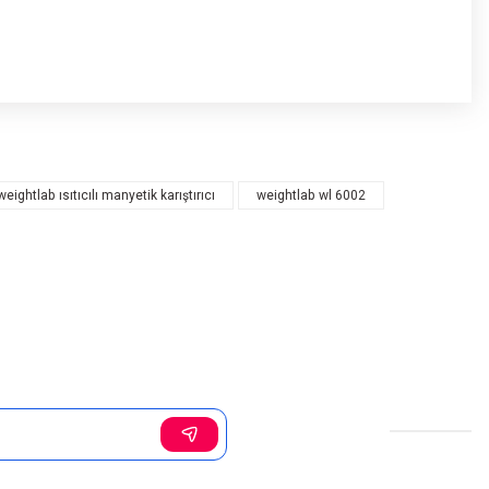
weightlab ısıtıcılı manyetik karıştırıcı
weightlab wl 6002
Sosyal Medya