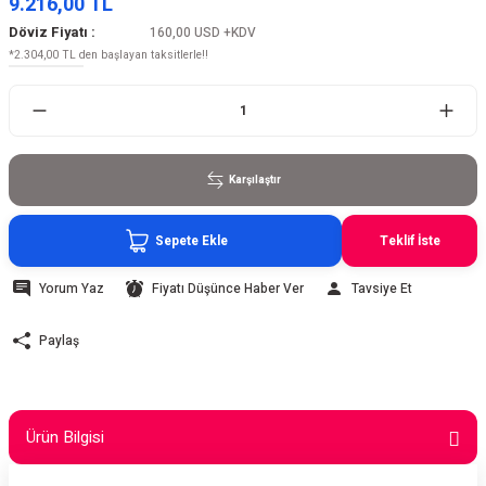
9.216,00 TL
Döviz Fiyatı :
160,00 USD
+KDV
*2.304,00 TL den başlayan taksitlerle!!
Karşılaştır
Sepete Ekle
Teklif İste
Yorum Yaz
Fiyatı Düşünce Haber Ver
Tavsiye Et
Paylaş
Ürün Bilgisi