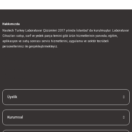
Hakkımızda
Nastech Turkey Laboratuvar Çözümleri 2017 yılında İstanbul’ da kurulmuştur. Laboratuvar
Cihazları satışı, sarf ve yedek parça temini gibi ürün hizmetlerinin yanında; eğitim,
aplikasyon ve satış sonrası servis hizmetlerini, uygulama ve sektör tecrübeli
personellerimiz ile gerçekleştirmekteyiz.
bla
blablablalblabla
bla
blablablalblabla
bla
blablablalblabla
Üyelik
Kurumsal