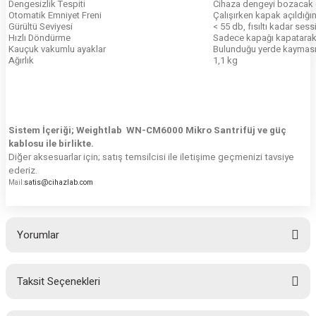
Dengesizlik Tespiti
Cihaza dengeyi bozacak d
Otomatik Emniyet Freni
Çalışırken kapak açıldığın
Gürültü Seviyesi
< 55 db, fısıltı kadar sessi
Hızlı Döndürme
Sadece kapağı kapatarak 
Kauçuk vakumlu ayaklar
Bulunduğu yerde kaymasın
Ağırlık
1,1 kg
Sistem İçeriği; Weightlab
WN-CM6000 Mikro Santrifüj
ve güç
kablosu ile birlikte.
Diğer aksesuarlar için; satış temsilcisi ile iletişime geçmenizi tavsiye
ederiz.
satis@cihazlab.com
Mail
:
Yorumlar
Taksit Seçenekleri
Bu ürüne ilk yorumu siz yapın!