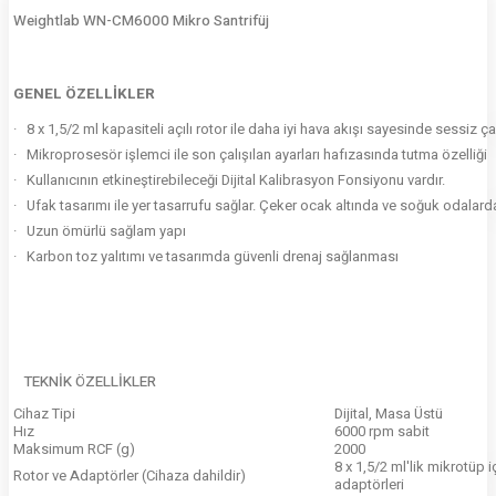
Weightlab WN-CM6000 Mikro Santrifüj
GENEL ÖZELLİKLER
·
8 x 1,5/2 ml kapasiteli açılı rotor ile daha iyi hava akışı sayesinde sessiz ç
·
Mikroprosesör işlemci ile son çalışılan ayarları hafızasında tutma özelliği
·
Kullanıcının etkineştirebileceği Dijital Kalibrasyon Fonsiyonu vardır.
·
Ufak tasarımı ile yer tasarrufu sağlar. Çeker ocak altında ve soğuk odalar
·
Uzun ömürlü sağlam yapı
·
Karbon toz yalıtımı ve tasarımda güvenli drenaj sağlanması
TEKNİK ÖZELLİKLER
Cihaz Tipi
Dijital, Masa Üstü
Hız
6000 rpm sabit
Maksimum RCF (g)
2000
8 x 1,5/2 ml'lik mikrotüp iç
Rotor ve Adaptörler (Cihaza dahildir)
adaptörleri