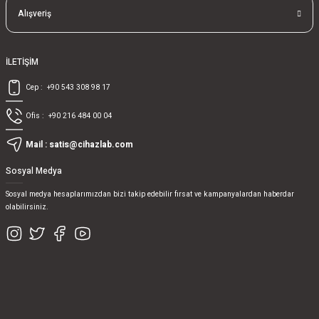
Alışveriş
İLETİŞİM
Cep :
+90 543 308 98 17
Ofis :
+90 216 484 00 04
Mail :
satis@cihazlab.com
Sosyal Medya
Sosyal medya hesaplarımızdan bizi takip edebilir fırsat ve kampanyalardan haberdar
olabilirsiniz.