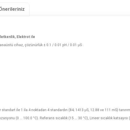
Önerileriniz
tkenlik, Elektrot ile
asaüstü cihaz, çözünürlük ± 0.1 / 0.01 pH / 0.01 μS .
ir standart ile 1 ila 4 noktadan 4 standardın (84; 1413 μS, 12.88 ve 111 mS) tanın
nu (0 ... 100.0 °C). Referans sıcaklık (15 ... 30 °C), Lineer sıcaklık katsayısı (%0,