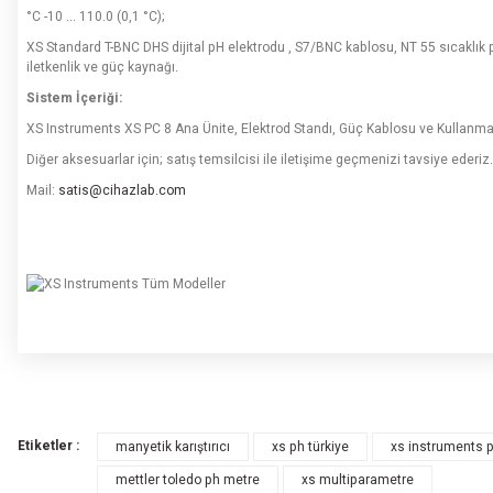
°C -10 ... 110.0 (0,1 °C);
XS Standard T-BNC DHS dijital pH elektrodu , S7/BNC kablosu, NT 55 sıcaklık prob
iletkenlik ve güç kaynağı.
Sistem İçeriği:
XS Instruments XS PC 8 Ana Ünite, Elektrod Standı, Güç Kablosu ve Kullanma 
Diğer aksesuarlar için; satış temsilcisi ile iletişime geçmenizi tavsiye ederiz.
Mail:
satis@cihazlab.com
Bu ürünün fiyat bilgisi, resim, ürün açıklamalarında ve diğer konularda yete
Görüş ve önerileriniz için teşekkür ederiz.
Etiketler :
manyetik karıştırıcı
xs ph türkiye
xs instruments 
Ürün resmi kalitesiz, bozuk veya görüntülenemiyor.
mettler toledo ph metre
xs multiparametre