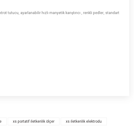
t tutucu, ayarlanabilir hızlı manyetik karıştırıcı , renkli pedler, standart
e
xs portatif iletkenlik ölçer
xs iletkenlik elektrodu