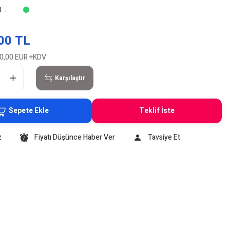
u
00 TL
0,00 EUR
+KDV
Karşılaştır
Sepete Ekle
Teklif İste
z
Fiyatı Düşünce Haber Ver
Tavsiye Et