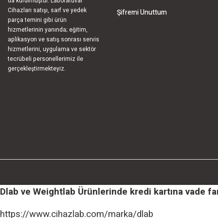
da kurulmuştur. Laboratuvar
Cihazları satışı, sarf ve yedek
Şifremi Unuttum
parça temini gibi ürün
hizmetlerinin yanında; eğitim,
aplikasyon ve satış sonrası servis
hizmetlerini, uygulama ve sektör
tecrübeli personellerimiz ile
gerçekleştirmekteyiz.
bla
blablablalblabla
bla
blablablalblabla
bla
blablablalblabla
Dlab ve Weightlab Ürünlerinde kredi kartına vade farks
https://www.cihazlab.com/marka/dlab