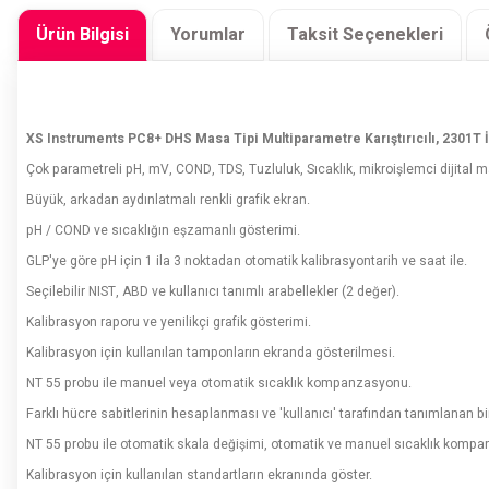
Ürün Bilgisi
Yorumlar
Taksit Seçenekleri
XS Instruments PC8+ DHS Masa Tipi Multiparametre Karıştırıcılı, 2301T İle
Çok parametreli pH, mV, COND, TDS, Tuzluluk, Sıcaklık, mikroişlemci dijital m
Büyük, arkadan aydınlatmalı renkli grafik ekran.
pH / COND ve sıcaklığın eşzamanlı gösterimi.
GLP'ye göre pH için 1 ila 3 noktadan otomatik kalibrasyontarih ve saat ile.
Seçilebilir NIST, ABD ve kullanıcı tanımlı arabellekler (2 değer).
Kalibrasyon raporu ve yenilikçi grafik gösterimi.
Kalibrasyon için kullanılan tamponların ekranda gösterilmesi.
NT 55 probu ile manuel veya otomatik sıcaklık kompanzasyonu.
Farklı hücre sabitlerinin hesaplanması ve 'kullanıcı' tarafından tanımlanan b
NT 55 probu ile otomatik skala değişimi, otomatik ve manuel sıcaklık kompanzasyo
Kalibrasyon için kullanılan standartların ekranında göster.