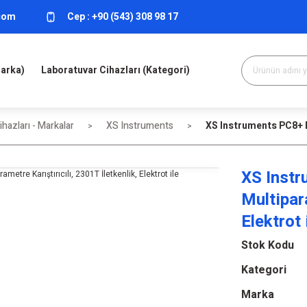
.com
Cep :
+90 (543) 308 98 17
Marka)
Laboratuvar Cihazları (Kategori)
hazları - Markalar
XS Instruments
XS Instruments PC8+ DH
XS Inst
Multipara
Elektrot 
Stok Kodu
Kategori
Marka