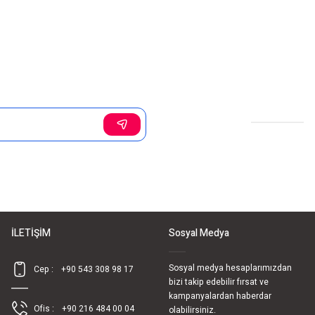
Sosyal Medya
İLETİŞİM
Sosyal Medya
Sosyal medya hesaplarımızdan
Cep :
+90 543 308 98 17
bizi takip edebilir fırsat ve
kampanyalardan haberdar
Ofis :
+90 216 484 00 04
olabilirsiniz.