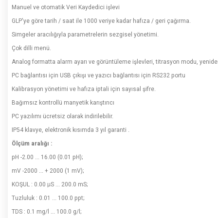
Manuel ve otomatik Veri Kaydedici işlevi
GLP'ye göre tarih / saat ile 1000 veriye kadar hafıza / geri çağırma.
Simgeler aracılığıyla parametrelerin sezgisel yönetimi.
Çok dilli menü.
Analog formatta alarm ayarı ve görüntüleme işlevleri, titrasyon modu, yeniden
PC bağlantısı için USB çıkışı ve yazıcı bağlantısı için RS232 portu
Kalibrasyon yönetimi ve hafıza iptali için sayısal şifre.
Bağımsız kontrollü manyetik karıştırıcı
PC yazılımı ücretsiz olarak indirilebilir.
IP54 klavye, elektronik kısımda 3 yıl garanti .
Ölçüm aralığı :
pH -2.00 ... 16.00 (0.01 pH);
mV -2000 ... + 2000 (1 mV);
KOŞUL : 0.00 μS ... 200.0 mS;
Tuzluluk : 0.01 ... 100.0 ppt;
TDS : 0.1 mg/l ... 100.0 g/l;