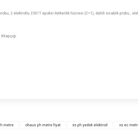
u, 2 elektrotlu 2301T epoksi iletkenlik hücresi (C=1), dahili sıcaklık probu , elektro
Kitapçığı.
rsiz gördüğünüz noktaları öneri formunu kullanarak tarafımıza iletebilirsiniz.
Bu ürüne ilk yorumu siz yapın!
ph metre
ohaus ph metre fiyat
xs ph yedek elektrod
xs ec metr