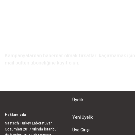
Ürün açıklamasında eksik bilgiler bulunuyor.
Ürün bilgilerinde hatalar bulunuyor.
Ürün fiyatı diğer sitelerden daha pahalı.
Bu ürüne benzer farklı alternatifler olmalı.
E-Bülten Aboneliği
Kampanyalardan haberdar olmak fırsatları kaçırmamak iç
mail bülten aboneliğine kayıt olun.
Üyelik
Hakkımızda
Yeni Üyelik
Nastech Turkey Laboratuvar
Çözümleri 2017 yılında İstanbul’
Üye Girişi