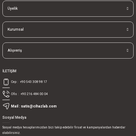
Üyelik
Kurumsal
Alışveriş
İLETİŞİM
Cep :
+90 543 308 98 17
Ofis :
+90 216 484 00 04
Mail :
satis@cihazlab.com
Sosyal Medya
Sosyal medya hesaplarımızdan bizi takip edebilir fırsat ve kampanyalardan haberdar
olabilirsiniz.