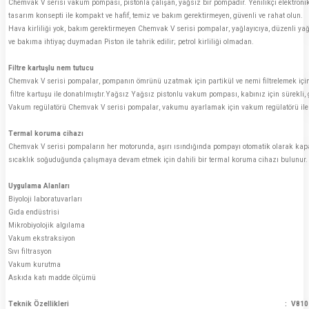
Chemvak V serisi vakum pompası, pistonla çalışan, yağsız bir pompadır. Yenilikçi elektronik
tasarım konsepti ile kompakt ve hafif, temiz ve bakım gerektirmeyen, güvenli ve rahat olun.
Hava kirliliği yok, bakım gerektirmeyen Chemvak V serisi pompalar, yağlayıcıya, düzenli ya
ve bakıma ihtiyaç duymadan Piston ile tahrik edilir; petrol kirliliği olmadan.
Filtre kartuşlu nem tutucu
Chemvak V serisi pompalar, pompanın ömrünü uzatmak için partikül ve nemi filtrelemek için
filtre kartuşu ile donatılmıştır.Yağsız Yağsız pistonlu vakum pompası, kabınız için sürekli, 
Vakum regülatörü Chemvak V serisi pompalar, vakumu ayarlamak için vakum regülatörü ile d
Termal koruma cihazı
Chemvak V serisi pompaların her motorunda, aşırı ısındığında pompayı otomatik olarak ka
sıcaklık soğuduğunda çalışmaya devam etmek için dahili bir termal koruma cihazı bulunur.
Uygulama Alanları
Biyoloji laboratuvarları
Gıda endüstrisi
Mikrobiyolojik algılama
Vakum ekstraksiyon
Sıvı filtrasyon
Vakum kurutma
Askıda katı madde ölçümü
Teknik Özellikleri
:
V810