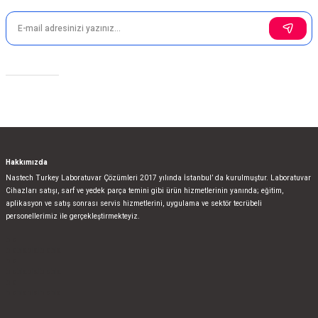
Gönder
Sosyal Medya
Hakkımızda
Nastech Turkey Laboratuvar Çözümleri 2017 yılında İstanbul’ da kurulmuştur. Laboratuvar
Cihazları satışı, sarf ve yedek parça temini gibi ürün hizmetlerinin yanında; eğitim,
aplikasyon ve satış sonrası servis hizmetlerini, uygulama ve sektör tecrübeli
personellerimiz ile gerçekleştirmekteyiz.
bla
blablablalblabla
bla
blablablalblabla
bla
blablablalblabla