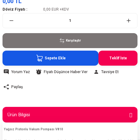
0,00 TL
Döviz Fiyatı :
0,00 EUR
+KDV
Karşılaştır
Sepete Ekle
Teklif İste
Yorum Yaz
Fiyatı Düşünce Haber Ver
Tavsiye Et
Paylaş
Ürün Bilgisi
Yağsız Pistonlu Vakum Pompası V810