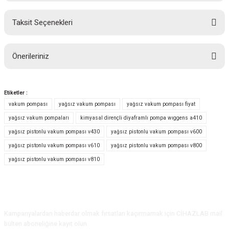
Taksit Seçenekleri
Bu ürüne ilk yorumu siz yapın!
Önerileriniz
Yorum Yaz
Bu ürünün fiyat bilgisi, resim, ürün açıklamalarında ve diğer konularda
yetersiz gördüğünüz noktaları öneri formunu kullanarak tarafımıza
Etiketler :
iletebilirsiniz.
vakum pompası
yağsız vakum pompası
yağsız vakum pompası fiyat
Görüş ve önerileriniz için teşekkür ederiz.
yağsız vakum pompaları
kimyasal dirençli diyaframlı pompa wıggens a410
yağsız pistonlu vakum pompası v430
yağsız pistonlu vakum pompası v600
Ürün resmi kalitesiz, bozuk veya görüntülenemiyor.
yağsız pistonlu vakum pompası v610
yağsız pistonlu vakum pompası v800
Ürün açıklamasında eksik bilgiler bulunuyor.
yağsız pistonlu vakum pompası v810
Ürün bilgilerinde hatalar bulunuyor.
Ürün fiyatı diğer sitelerden daha pahalı.
Bu ürüne benzer farklı alternatifler olmalı.
E-Bülten Aboneliği
Kampanyalardan haberdar olmak fırsatları kaçırmamak için CİHAZLAB mail
bülten aboneliğine kayıt olun.