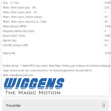
Güç （V / Hz）
:
220/
Maks. Alan sayısı güç （W）
:
220
Maks. Alan sayısı akım （A）
:
1
Maks. Alan sayısı vakum (mbar)
:
30
Maks. Alan sayısı akış hızı (L / dak)
:
50
Motor dönüşü (RPM)
:
1450
Bağlantı noktası dişi (mm)
:
9
Boyut GxDxY (mm)
:
340x
Ağırlık (kg)
:
8.6
Gürültü seviyesi (dB)
:
52
Sipariş No.
:
1678
Sistem İçeriği : 1 Adet V810 ana ünite,1 Adet Rotar Ünitesi, güç kablosu ve kullanım kitapçığı i
Diğer aksesuarlar için; satış temsilcisi ile iletişime geçmenizi tavsiye ederiz.
Mail: satis@cihazlab.com
Yorumlar