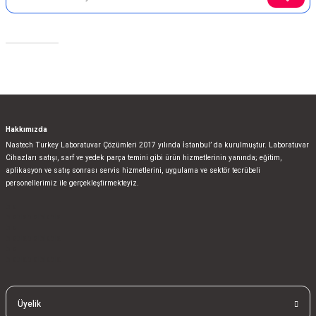
Gönder
Sosyal Medya
Hakkımızda
Nastech Turkey Laboratuvar Çözümleri 2017 yılında İstanbul’ da kurulmuştur. Laboratuvar
Cihazları satışı, sarf ve yedek parça temini gibi ürün hizmetlerinin yanında; eğitim,
aplikasyon ve satış sonrası servis hizmetlerini, uygulama ve sektör tecrübeli
personellerimiz ile gerçekleştirmekteyiz.
bla
blablablalblabla
bla
blablablalblabla
bla
blablablalblabla
Üyelik