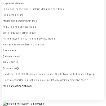
Uygulama alanları:
Hücrelerin, bakterilerin, virüslerin, dokuların bozulması
Emülsiyon üretimi
Maddelerin homojenleştirilmesi
HPLC için numune hazırlama
Sıvıların gazdan arındırılması
Partikül boyutu analizi için numune hazırlama
Kimyasal reaksiyonların hızlanması
Atık su analizi
Çalışma Hacmi
20ml - 900ml
Sistem İçeriği:
Bandelin HD 2200.2 Ultasonik Homojenizatör, Güç Kablosu ve Kullanma Kitapçığı.
Diğer aksesuarlar için; satış temsilcisi ile iletişime geçmenizi tavsiye ederiz.
Mail:
satis@cihazlab.com