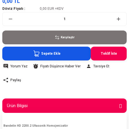
0,00 TL
Döviz Fiyatı :
0,00 EUR
+KDV
Karşılaştır
Sepete Ekle
Teklif İste
Yorum Yaz
Fiyatı Düşünce Haber Ver
Tavsiye Et
Paylaş
Ürün Bilgisi
Bandelin HD 2200.2 Ultasonik Homojenizatör