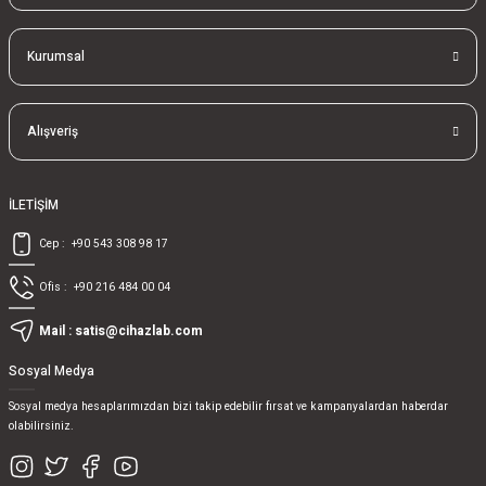
Kurumsal
Alışveriş
İLETİŞİM
Cep :
+90 543 308 98 17
Ofis :
+90 216 484 00 04
Mail :
satis@cihazlab.com
Sosyal Medya
Sosyal medya hesaplarımızdan bizi takip edebilir fırsat ve kampanyalardan haberdar
olabilirsiniz.