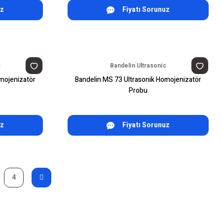
uz
Fiyatı Sorunuz
c
Bandelin Ultrasonic
mojenizatör
Bandelin MS 73 Ultrasonik Homojenizatör
Probu
uz
Fiyatı Sorunuz
4