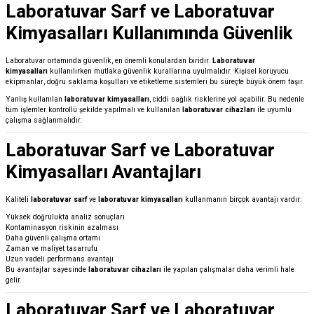
Laboratuvar Sarf ve Laboratuvar
Kimyasalları Kullanımında Güvenlik
Laboratuvar ortamında güvenlik, en önemli konulardan biridir.
Laboratuvar
kimyasalları
kullanılırken mutlaka güvenlik kurallarına uyulmalıdır. Kişisel koruyucu
ekipmanlar, doğru saklama koşulları ve etiketleme sistemleri bu süreçte büyük önem taşır.
Yanlış kullanılan
laboratuvar kimyasalları
, ciddi sağlık risklerine yol açabilir. Bu nedenle
tüm işlemler kontrollü şekilde yapılmalı ve kullanılan
laboratuvar cihazları
ile uyumlu
çalışma sağlanmalıdır.
Laboratuvar Sarf ve Laboratuvar
Kimyasalları Avantajları
Kaliteli
laboratuvar sarf
ve
laboratuvar kimyasalları
kullanmanın birçok avantajı vardır:
Yüksek doğrulukta analiz sonuçları
Kontaminasyon riskinin azalması
Daha güvenli çalışma ortamı
Zaman ve maliyet tasarrufu
Uzun vadeli performans avantajı
Bu avantajlar sayesinde
laboratuvar cihazları
ile yapılan çalışmalar daha verimli hale
gelir.
Laboratuvar Sarf ve Laboratuvar