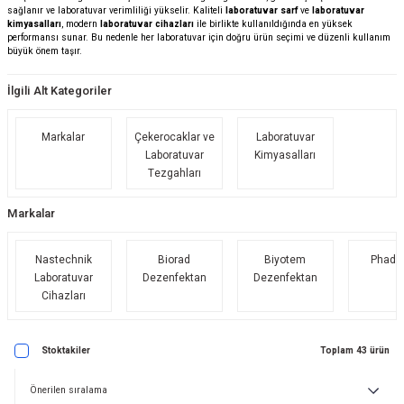
sağlanır ve laboratuvar verimliliği yükselir. Kaliteli
laboratuvar sarf
ve
laboratuvar
kimyasalları
, modern
laboratuvar cihazları
ile birlikte kullanıldığında en yüksek
performansı sunar. Bu nedenle her laboratuvar için doğru ürün seçimi ve düzenli kullanım
büyük önem taşır.
İlgili Alt Kategoriler
Markalar
Çekerocaklar ve
Laboratuvar
Laboratuvar
Kimyasalları
Tezgahları
Markalar
Nastechnik
Biorad
Biyotem
Phade
Laboratuvar
Dezenfektan
Dezenfektan
Cihazları
Stoktakiler
Toplam 43 ürün