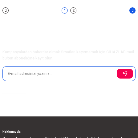
1
2
E-Bülten Aboneliği
Kampanyalardan haberdar olmak fırsatları kaçırmamak için CİHAZLAB mail
bülten aboneliğine kayıt olun.
Sosyal Medya
Hakkımızda