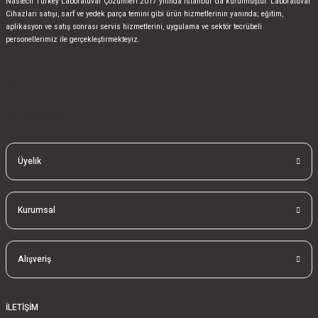
Nastech Turkey Laboratuvar Çözümleri 2017 yılında İstanbul’ da kurulmuştur. Laboratuvar
Cihazları satışı, sarf ve yedek parça temini gibi ürün hizmetlerinin yanında; eğitim,
aplikasyon ve satış sonrası servis hizmetlerini, uygulama ve sektör tecrübeli
personellerimiz ile gerçekleştirmekteyiz.
bla
blablablalblabla
bla
blablablalblabla
bla
blablablalblabla
Üyelik
Kurumsal
Alışveriş
İLETİŞİM