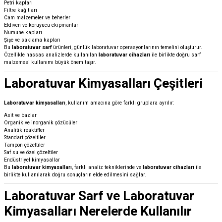
Petri kapları
Filtre kağıtları
Cam malzemeler ve beherler
Eldiven ve koruyucu ekipmanlar
Numune kapları
Şişe ve saklama kapları
Bu
laboratuvar sarf
ürünleri, günlük laboratuvar operasyonlarının temelini oluşturur.
Özellikle hassas analizlerde kullanılan
laboratuvar cihazları
ile birlikte doğru sarf
malzemesi kullanımı büyük önem taşır.
Laboratuvar Kimyasalları Çeşitleri
Laboratuvar kimyasalları
, kullanım amacına göre farklı gruplara ayrılır:
Asit ve bazlar
Organik ve inorganik çözücüler
Analitik reaktifler
Standart çözeltiler
Tampon çözeltiler
Saf su ve özel çözeltiler
Endüstriyel kimyasallar
Bu
laboratuvar kimyasalları
, farklı analiz tekniklerinde ve
laboratuvar cihazları
ile
birlikte kullanılarak doğru sonuçların elde edilmesini sağlar.
Laboratuvar Sarf ve Laboratuvar
Kimyasalları Nerelerde Kullanılır