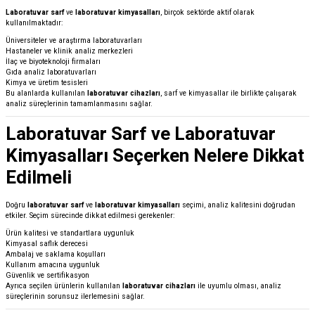
Laboratuvar sarf
ve
laboratuvar kimyasalları
, birçok sektörde aktif olarak
kullanılmaktadır:
Üniversiteler ve araştırma laboratuvarları
Hastaneler ve klinik analiz merkezleri
İlaç ve biyoteknoloji firmaları
Gıda analiz laboratuvarları
Kimya ve üretim tesisleri
Bu alanlarda kullanılan
laboratuvar cihazları
, sarf ve kimyasallar ile birlikte çalışarak
analiz süreçlerinin tamamlanmasını sağlar.
Laboratuvar Sarf ve Laboratuvar
Kimyasalları Seçerken Nelere Dikkat
Edilmeli
Doğru
laboratuvar sarf
ve
laboratuvar kimyasalları
seçimi, analiz kalitesini doğrudan
etkiler. Seçim sürecinde dikkat edilmesi gerekenler:
Ürün kalitesi ve standartlara uygunluk
Kimyasal saflık derecesi
Ambalaj ve saklama koşulları
Kullanım amacına uygunluk
Güvenlik ve sertifikasyon
Ayrıca seçilen ürünlerin kullanılan
laboratuvar cihazları
ile uyumlu olması, analiz
süreçlerinin sorunsuz ilerlemesini sağlar.