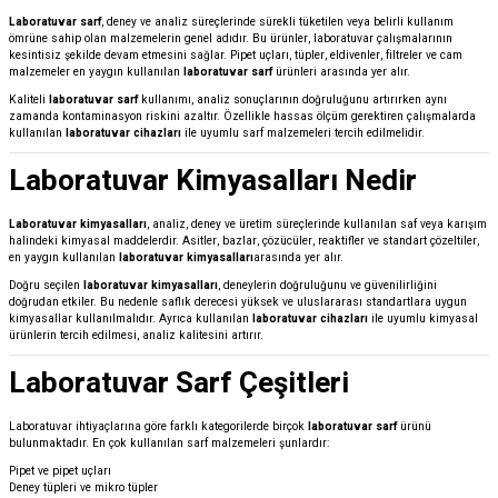
Laboratuvar sarf
, deney ve analiz süreçlerinde sürekli tüketilen veya belirli kullanım
ömrüne sahip olan malzemelerin genel adıdır. Bu ürünler, laboratuvar çalışmalarının
kesintisiz şekilde devam etmesini sağlar. Pipet uçları, tüpler, eldivenler, filtreler ve cam
malzemeler en yaygın kullanılan
laboratuvar sarf
ürünleri arasında yer alır.
Kaliteli
laboratuvar sarf
kullanımı, analiz sonuçlarının doğruluğunu artırırken aynı
zamanda kontaminasyon riskini azaltır. Özellikle hassas ölçüm gerektiren çalışmalarda
kullanılan
laboratuvar cihazları
ile uyumlu sarf malzemeleri tercih edilmelidir.
Laboratuvar Kimyasalları Nedir
Laboratuvar kimyasalları
, analiz, deney ve üretim süreçlerinde kullanılan saf veya karışım
halindeki kimyasal maddelerdir. Asitler, bazlar, çözücüler, reaktifler ve standart çözeltiler,
en yaygın kullanılan
laboratuvar kimyasalları
arasında yer alır.
Doğru seçilen
laboratuvar kimyasalları
, deneylerin doğruluğunu ve güvenilirliğini
doğrudan etkiler. Bu nedenle saflık derecesi yüksek ve uluslararası standartlara uygun
kimyasallar kullanılmalıdır. Ayrıca kullanılan
laboratuvar cihazları
ile uyumlu kimyasal
ürünlerin tercih edilmesi, analiz kalitesini artırır.
Laboratuvar Sarf Çeşitleri
Laboratuvar ihtiyaçlarına göre farklı kategorilerde birçok
laboratuvar sarf
ürünü
bulunmaktadır. En çok kullanılan sarf malzemeleri şunlardır:
Pipet ve pipet uçları
Deney tüpleri ve mikro tüpler