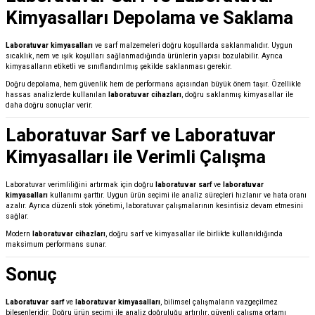
Kimyasalları Depolama ve Saklama
Laboratuvar kimyasalları
ve sarf malzemeleri doğru koşullarda saklanmalıdır. Uygun
sıcaklık, nem ve ışık koşulları sağlanmadığında ürünlerin yapısı bozulabilir. Ayrıca
kimyasalların etiketli ve sınıflandırılmış şekilde saklanması gerekir.
Doğru depolama, hem güvenlik hem de performans açısından büyük önem taşır. Özellikle
hassas analizlerde kullanılan
laboratuvar cihazları
, doğru saklanmış kimyasallar ile
daha doğru sonuçlar verir.
Laboratuvar Sarf ve Laboratuvar
Kimyasalları ile Verimli Çalışma
Laboratuvar verimliliğini artırmak için doğru
laboratuvar sarf
ve
laboratuvar
kimyasalları
kullanımı şarttır. Uygun ürün seçimi ile analiz süreçleri hızlanır ve hata oranı
azalır. Ayrıca düzenli stok yönetimi, laboratuvar çalışmalarının kesintisiz devam etmesini
sağlar.
Modern
laboratuvar cihazları
, doğru sarf ve kimyasallar ile birlikte kullanıldığında
maksimum performans sunar.
Sonuç
Laboratuvar sarf
ve
laboratuvar kimyasalları
, bilimsel çalışmaların vazgeçilmez
bileşenleridir. Doğru ürün seçimi ile analiz doğruluğu artırılır, güvenli çalışma ortamı