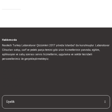
Sosyal Medya
Hakkımızda
Nastech Turkey Laboratuvar Çözümleri 2017 yılında İstanbul’ da kurulmuştur. Laboratuvar
Cihazları satışı, sarf ve yedek parça temini gibi ürün hizmetlerinin yanında; eğitim,
aplikasyon ve satış sonrası servis hizmetlerini, uygulama ve sektör tecrübeli
personellerimiz ile gerçekleştirmekteyiz.
bla
blablablalblabla
bla
blablablalblabla
bla
blablablalblabla
Üyelik