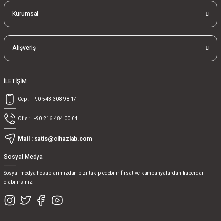
Kurumsal
Alışveriş
İLETİŞİM
Cep :
+90 543 308 98 17
Ofis :
+90 216 484 00 04
Mail :
satis@cihazlab.com
Sosyal Medya
Sosyal medya hesaplarımızdan bizi takip edebilir fırsat ve kampanyalardan haberdar
olabilirsiniz.