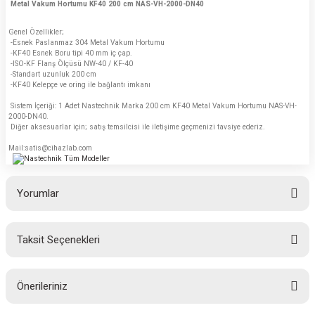
Metal Vakum Hortumu KF40 200 cm NAS-VH-2000-DN40
Genel Özellikler;
-
Esnek Paslanmaz 304 Metal Vakum Hortumu
-KF40 Esnek Boru tipi 40 mm iç çap.
-ISO-KF Flanş Ölçüsü NW-40 / KF-40
-Standart uzunluk 200 cm
-KF40 Kelepçe ve oring ile bağlantı imkanı
Sistem İçeriği: 1 Adet Nastechnik Marka 200 cm KF40 Metal Vakum Hortumu NAS-VH-
2000-DN40.
Diğer aksesuarlar için; satış temsilcisi ile iletişime geçmenizi tavsiye ederiz.
Mail:satis@cihazlab.com
Yorumlar
Taksit Seçenekleri
Bu ürüne ilk yorumu siz yapın!
Önerileriniz
Yorum Yaz