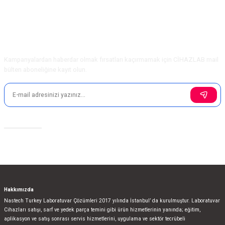
E-Bülten Aboneliği
Kampanyalardan haberdar olmak fırsatları kaçırmamak için CİHAZLAB mail
bülten aboneliğine kayıt olun.
Sosyal Medya
Hakkımızda
Nastech Turkey Laboratuvar Çözümleri 2017 yılında İstanbul’ da kurulmuştur. Laboratuvar
Cihazları satışı, sarf ve yedek parça temini gibi ürün hizmetlerinin yanında; eğitim,
aplikasyon ve satış sonrası servis hizmetlerini, uygulama ve sektör tecrübeli