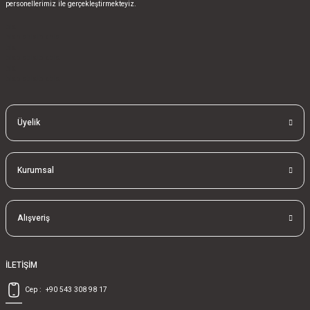
personellerimiz ile gerçekleştirmekteyiz.
bla
blablablalblabla
bla
blablablalblabla
bla
blablablalblabla
Üyelik
Kurumsal
Alışveriş
İLETİŞİM
Cep :
+90 543 308 98 17