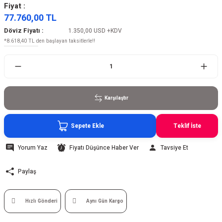
Fiyat :
77.760,00 TL
Döviz Fiyatı :
1.350,00 USD
+KDV
*8.618,40 TL den başlayan taksitlerle!!
Karşılaştır
Sepete Ekle
Teklif İste
Yorum Yaz
Fiyatı Düşünce Haber Ver
Tavsiye Et
Paylaş
Hızlı Gönderi
Aynı Gün Kargo