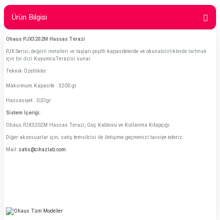
Ürün Bilgisi
Ohaus PJX3202M Hassas Terazi
PJX Serisi, d
eğerli metalleri ve t
aşları çeşitli kapasitelerde ve oku
nabilirliklerde tartmak
için bir diz
i KuyumcuTerazisi sunar.
Teknik Özellikler:
Maksimum Kapasite : 3200 gr
Hassasiyet : 0,01gr
Sistem İçeriği:
Ohaus PJX3202M Hassas Terazi, Güç Kablosu ve Kullanma Kitapçığı.
Diğer aksesuarlar için; satış temsilcisi ile iletişime geçmenizi tavsiye ederiz.
Mail:
satis@cihazlab.com