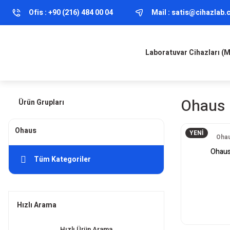
Ofis :
+90 (216) 484 00 04
Mail :
satis@cihazlab
Laboratuvar Cihazları (
Ohaus
Ürün Grupları
Ohaus
YENİ
Ohau
Ohaus
Tüm Kategoriler
Hızlı Arama
Hızlı Ürün Arama