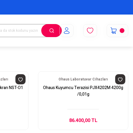
zları
Ohaus Laboratuvar Cihazları
Ekran NST-O1
Ohaus Kuyumcu Terazisi PJX4202M 4200g
/0,01g
86.400,00 TL