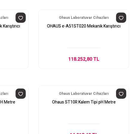
zları
Ohaus Laboratuvar Cihazları
arıştırıcı
OHAUS e-A51ST020 Mekanik Karıştırıcı
118.252,80 TL
zları
Ohaus Laboratuvar Cihazları
pH Metre
Ohaus ST10R Kalem Tipi pH Metre