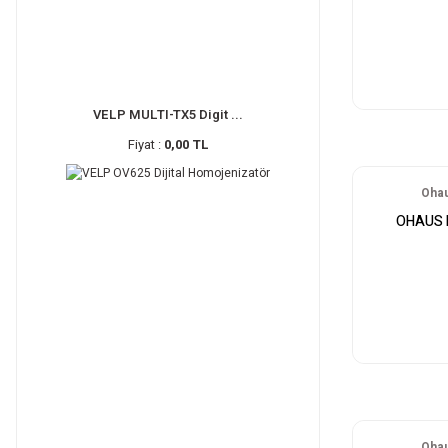
VELP MULTI-TX5 Digit ...
Fiyat :
0,00 TL
Ohau
OHAUS Fl
Ohau