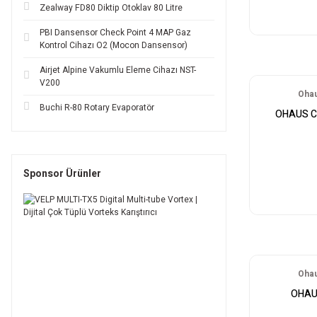
Zealway FD80 Diktip Otoklav 80 Litre
PBI Dansensor Check Point 4 MAP Gaz
Kontrol Cihazı O2 (Mocon Dansensor)
Airjet Alpine Vakumlu Eleme Cihazı NST-
V200
Ohau
Buchi R-80 Rotary Evaporatör
OHAUS C
Sponsor Ürünler
Ohau
OHAUS 