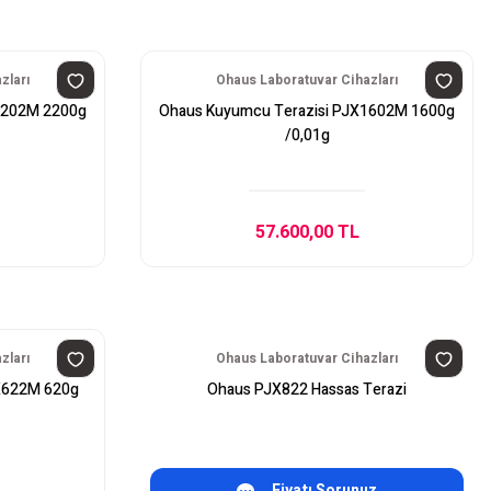
zları
Ohaus Laboratuvar Cihazları
2202M 2200g
Ohaus Kuyumcu Terazisi PJX1602M 1600g
/0,01g
57.600,00 TL
zları
Ohaus Laboratuvar Cihazları
X622M 620g
Ohaus PJX822 Hassas Terazi
Fiyatı Sorunuz