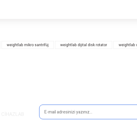
rsiz gördüğünüz noktaları öneri formunu kullanarak tarafımıza iletebilirsiniz.
Bu ürüne ilk yorumu siz yapın!
weightlab mikro santrifüj
weightlab dijital disk rotator
weightlab 
Yorum Yaz
in CİHAZLAB
Gönder