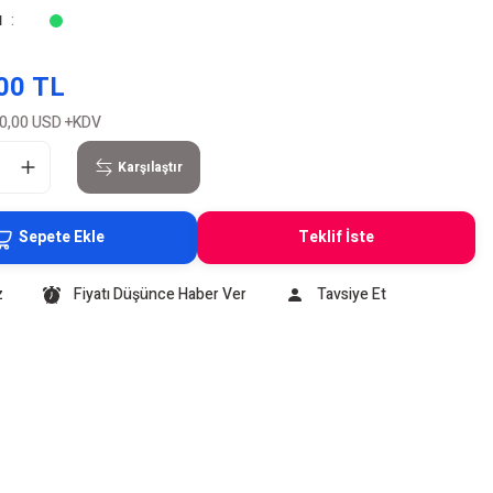
u
00 TL
0,00 USD
+KDV
Karşılaştır
Sepete Ekle
Teklif İste
z
Fiyatı Düşünce Haber Ver
Tavsiye Et