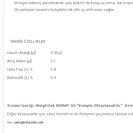
·
Entegre edilmiş aerodinamik uçlu ejektör ile kolay uç atma, dar boyunl
·
Ele yerleşen tasarımı kolaylıkla tek elle uç atılmasını sağlar.
TEKNİK ÖZELLİKLER
Hacim Aralığı [µl]
5-50 µl
Artış Adımı [µl]
0.1
Hata Payı (±) %
0.8
Belirsizlik (±) %
0.4
Sistem İçeriği; Weightlab
WMMP-50 ''Komple Oktavlanabilir'' Oto
Diğer aksesuarlar için; satış temsilcisi ile iletişime geçmenizi tavsiye ed
satis@cihazlab.com
Mail
: