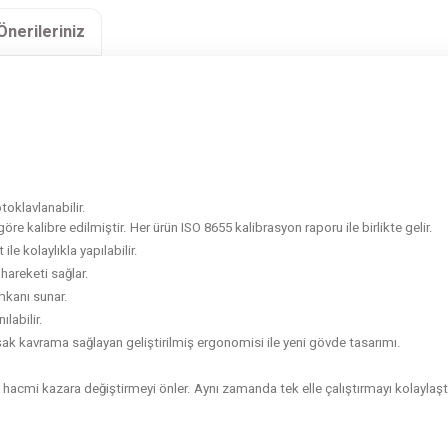
Önerileriniz
oklavlanabilir.
 kalibre edilmiştir. Her ürün ISO 8655 kalibrasyon raporu ile birlikte gelir.
le kolaylıkla yapılabilir.
areketi sağlar.
imkanı sunar.
labilir.
ak kavrama sağlayan geliştirilmiş ergonomisi ile yeni gövde tasarımı.
acmi kazara değiştirmeyi önler. Aynı zamanda tek elle çalıştırmayı kolaylaştır