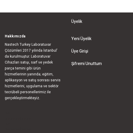
Üyelik
Hakkımızda
Yeni Üyelik
Nastech Turkey Laboratuvar
Çözümleri 2017 yılında İstanbul’
Üye Girişi
da kurulmuştur. Laboratuvar
Cihazları satışı, sarf ve yedek
Şifremi Unuttum
parça temini gibi ürün
hizmetlerinin yanında; eğitim,
aplikasyon ve satış sonrası servis
hizmetlerini, uygulama ve sektör
tecrübeli personellerimiz ile
gerçekleştirmekteyiz.
bla
blablablalblabla
bla
blablablalblabla