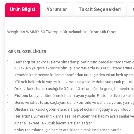
Ürün Bilgisi
Yorumlar
Taksit Seçenekleri
Weightlab WMMP-50 ''Komple Oktavlanabilir'' Otomatik Pipet
GENEL ÖZELLİKLER
·
Herhangi bir sökme işlemi olmadan pipetin tüm parçaları tamamen ot
·
ISO17025'ye göre akredite olmuş laboratuarda ISO 8655 standartına göre
·
Yeniden kalibrasyon kullanıcı tarafından ürün içinden çıkan hızlı aparat i
·
Yüksek kalitedeki yay mekanizması sayesinde daha yumuşak piston h
·
Dokuz farklı hacim aralığı ile 0,2 μl - 10 ml aralığında geniş bir seçim 
·
Pistonu kolayca döndürerek hacim ayarı yapılır. Piston eldivenle kullanı
·
Geniş ve rahat tutuş sağlayan, daha konforlu ve daha az yoran, yumuş
·
Uluslararası kabul gören standart pipet uçlarının çoğuyla uyumludur.
·
Her artışta yumuşak tıklama sesi ile mükemmel hacim ayarı sağlar ve h
·
4 haneli ekranı ile küçük hacim artışları sağlar.
·
Kolay tanımlama için hacim aralıklarının renk kodlaması vardır.