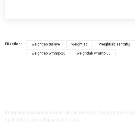
Bu ürünün fiyat bilgisi, resim, ürün açıklamalarında ve diğer konularda yete
Görüş ve önerileriniz için teşekkür ederiz.
Etiketler :
weightlab türkiye
weightlab
weightlab santrifüj
Ürün resmi kalitesiz, bozuk veya görüntülenemiyor.
weightlab wmmp-20
weightlab wmmp-50
Ürün açıklamasında eksik bilgiler bulunuyor.
Ürün bilgilerinde hatalar bulunuyor.
Ürün fiyatı diğer sitelerden daha pahalı.
Bu ürüne benzer farklı alternatifler olmalı.
E-Bülten Aboneliği
Kampanyalardan haberdar olmak fırsatları kaçırmamak iç
mail bülten aboneliğine kayıt olun.