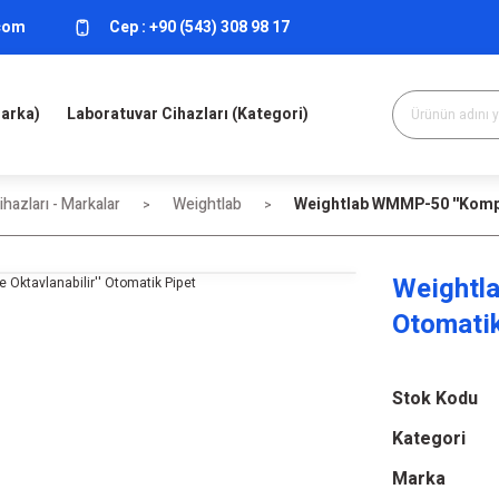
.com
Cep :
+90 (543) 308 98 17
Marka)
Laboratuvar Cihazları (Kategori)
hazları - Markalar
Weightlab
Weightlab WMMP-50 ''Komple
Weightla
Otomatik
Stok Kodu
Kategori
Marka