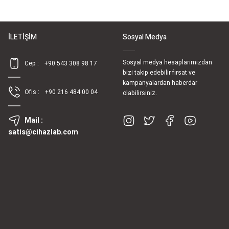
İLETİŞİM
Sosyal Medya
Sosyal medya hesaplarımızdan
Cep :
+90 543 308 98 17
bizi takip edebilir fırsat ve
kampanyalardan haberdar
Ofis :
+90 216 484 00 04
olabilirsiniz.
Mail :
satis@cihazlab.com