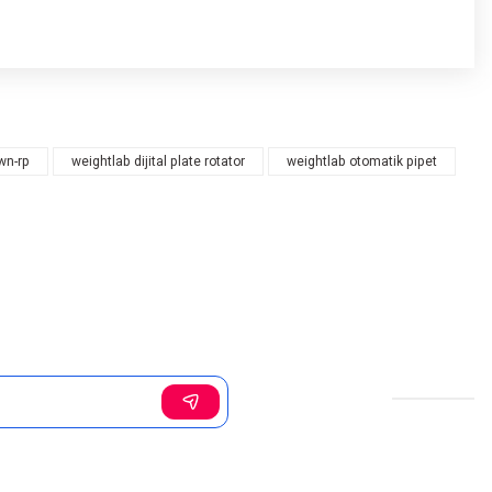
wn-rp
weightlab dijital plate rotator
weightlab otomatik pipet
Sosyal Medya