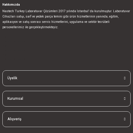
Hakkımızda
Nastech Turkey Laboratuvar Çözümleri 2017 yılında İstanbul’ da kurulmuştur. Laboratuvar
Cihazları satışı, sarf ve yedek parça temini gibi ürün hizmetlerinin yanında; eğitim,
aplikasyon ve satış sonrası servis hizmetlerini, uygulama ve sektör tecrübeli
personellerimiz ile gerçekleştirmekteyiz.
bla
blablablalblabla
bla
blablablalblabla
bla
blablablalblabla
Üyelik
Kurumsal
Alışveriş