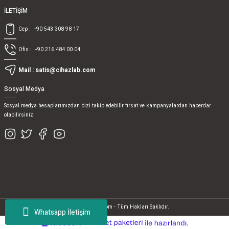
İLETİŞİM
Cep :
+90 543 308 98 17
Ofis :
+90 216 484 00 04
Mail :
satis@cihazlab.com
Sosyal Medya
Sosyal medya hesaplarımızdan bizi takip edebilir fırsat ve kampanyalardan haberdar
olabilirsiniz.
© 2017, cihazlab.com - Tüm Hakları Saklıdır.
Whatsapp İletişim
ideasoft
ile
e-