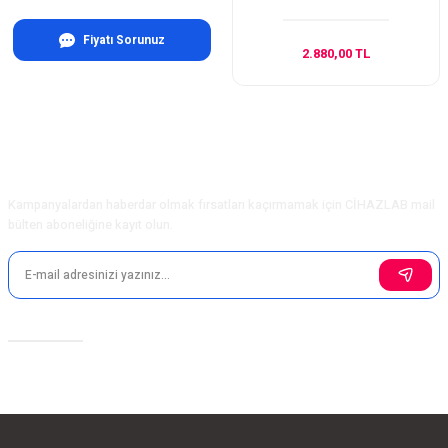
Fiyatı Sorunuz
2.880,00 TL
E-Bülten Aboneliği
Kampanyalardan haberdar olmak fırsatları kaçırmamak için CİHAZLAB mail
bülten aboneliğine kayıt olun.
Sosyal Medya