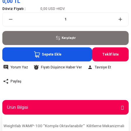
0,00 TL
Döviz Fiyatı :
0,00 USD
+KDV
Karşılaştır
Sepete Ekle
Teklif İste
Yorum Yaz
Fiyatı Düşünce Haber Ver
Tavsiye Et
Paylaş
Ürün Bilgisi
Weightlab WAMP-100 ''Komple Oktavlanabilir'' Kilitleme Mekanizmalı