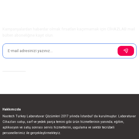
Ürün açıklamasında eksik bilgiler bulunuyor.
Ürün bilgilerinde hatalar bulunuyor.
E-Bülten Aboneliği
Ürün fiyatı diğer sitelerden daha pahalı.
Kampanyalardan haberdar olmak fırsatları kaçırmamak için CİHAZLAB mail
Bu ürüne benzer farklı alternatifler olmalı.
bülten aboneliğine kayıt olun.
Sosyal Medya
Gönder
Hakkımızda
Nastech Turkey Laboratuvar Çözümleri 2017 yılında İstanbul’ da kurulmuştur. Laboratuvar
Cihazları satışı, sarf ve yedek parça temini gibi ürün hizmetlerinin yanında; eğitim,
aplikasyon ve satış sonrası servis hizmetlerini, uygulama ve sektör tecrübeli
personellerimiz ile gerçekleştirmekteyiz.