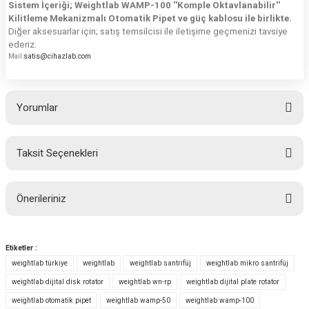
Sistem İçeriği; Weightlab
WAMP-100 ''Komple Oktavlanabilir''
Kilitleme Mekanizmalı Otomatik Pipet
ve güç kablosu ile birlikte.
Diğer aksesuarlar için; satış temsilcisi ile iletişime geçmenizi tavsiye
ederiz.
satis@cihazlab.com
Mail
:
Yorumlar
Taksit Seçenekleri
Bu ürüne ilk yorumu siz yapın!
Önerileriniz
Yorum Yaz
Bu ürünün fiyat bilgisi, resim, ürün açıklamalarında ve diğer konularda
yetersiz gördüğünüz noktaları öneri formunu kullanarak tarafımıza
Etiketler :
iletebilirsiniz.
weightlab türkiye
weightlab
weightlab santrifüj
weightlab mikro santrifüj
Görüş ve önerileriniz için teşekkür ederiz.
weightlab dijital disk rotator
weightlab wn-rp
weightlab dijital plate rotator
weightlab otomatik pipet
weightlab wamp-50
weightlab wamp-100
Ürün resmi kalitesiz, bozuk veya görüntülenemiyor.