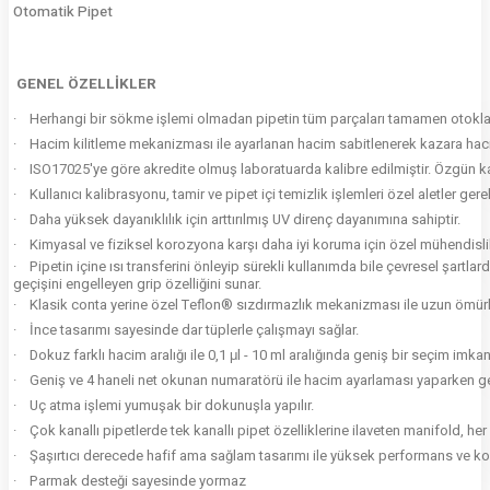
Otomatik Pipet
GENEL ÖZELLİKLER
·
Herhangi bir sökme işlemi olmadan pipetin tüm parçaları tamamen otoklav
·
Hacim kilitleme mekanizması ile ayarlanan hacim sabitlenerek kazara hacim
·
ISO17025'ye göre akredite olmuş laboratuarda kalibre edilmiştir. Özgün k
·
Kullanıcı kalibrasyonu, tamir ve pipet içi temizlik işlemleri özel aletler 
·
Daha yüksek dayanıklılık için arttırılmış UV direnç dayanımına sahiptir.
·
Kimyasal ve fiziksel korozyona karşı daha iyi koruma için özel mühendislik 
·
Pipetin içine ısı transferini önleyip sürekli kullanımda bile çevresel şar
geçişini engelleyen grip özelliğini sunar.
·
Klasik conta yerine özel Teflon® sızdırmazlık mekanizması ile uzun ömür
·
İnce tasarımı sayesinde dar tüplerle çalışmayı sağlar.
·
Dokuz farklı hacim aralığı ile 0,1 μl - 10 ml aralığında geniş bir seçim imkan
·
Geniş ve 4 haneli net okunan numaratörü ile hacim ayarlaması yaparken geçi
·
Uç atma işlemi yumuşak bir dokunuşla yapılır.
·
Çok kanallı pipetlerde tek kanallı pipet özelliklerine ilaveten manifold, her 
·
Şaşırtıcı derecede hafif ama sağlam tasarımı ile yüksek performans ve kol
·
Parmak desteği sayesinde yormaz