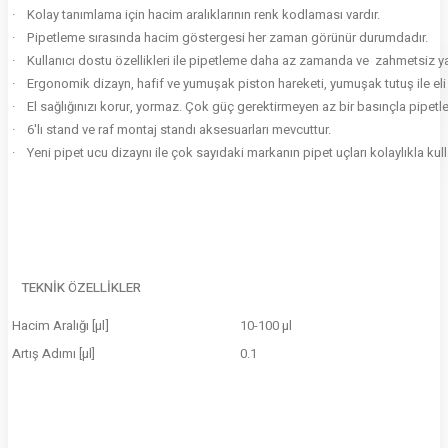
·
Kolay tanımlama için hacim aralıklarının renk kodlaması vardır.
·
Pipetleme sırasında hacim göstergesi her zaman görünür durumdadır.
·
Kullanıcı dostu özellikleri ile pipetleme daha az zamanda ve zahmetsiz yap
·
Ergonomik dizayn, hafif ve yumuşak piston hareketi, yumuşak tutuş ile eli
·
El sağlığınızı korur, yormaz. Çok güç gerektirmeyen az bir basınçla pipet
·
6'lı stand ve raf montaj standı aksesuarları mevcuttur.
·
Yeni pipet ucu dizaynı ile çok sayıdaki markanın pipet uçları kolaylıkla kulla
TEKNİK ÖZELLİKLER
Hacim Aralığı [µl]
10-100 µl
Artış Adımı [µl]
0.1