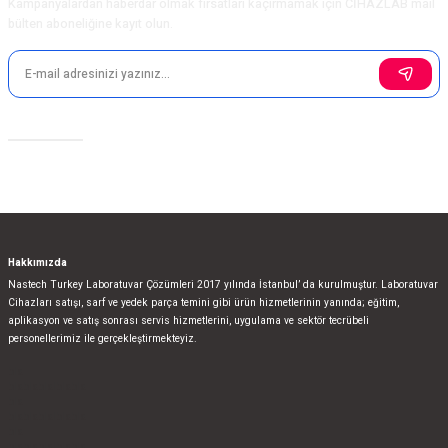
Kampanyalardan haberdar olmak fırsatları kaçırmamak için CİHAZLAB mail
bülten aboneliğine kayıt olun.
Sosyal Medya
Hakkımızda
Nastech Turkey Laboratuvar Çözümleri 2017 yılında İstanbul’ da kurulmuştur. Laboratuvar
Cihazları satışı, sarf ve yedek parça temini gibi ürün hizmetlerinin yanında; eğitim,
aplikasyon ve satış sonrası servis hizmetlerini, uygulama ve sektör tecrübeli
personellerimiz ile gerçekleştirmekteyiz.
bla
blablablalblabla
bla
blablablalblabla
bla
blablablalblabla