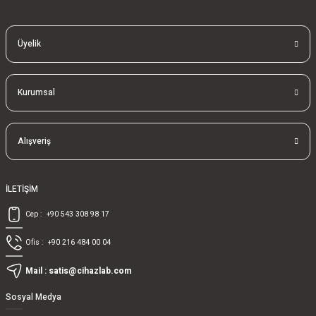
Üyelik
Kurumsal
Alışveriş
İLETİŞİM
Cep :
+90 543 308 98 17
Ofis :
+90 216 484 00 04
Mail :
satis@cihazlab.com
Sosyal Medya